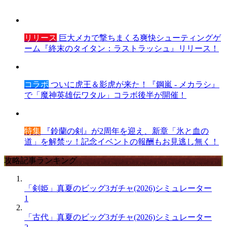
リリース
巨大メカで撃ちまくる爽快シューティングゲ
ーム『終末のタイタン：ラストラッシュ』リリース！
コラボ
ついに虎王＆影虎が来た！『鋼嵐 - メカラシ』
で「魔神英雄伝ワタル」コラボ後半が開催！
特集
『鈴蘭の剣』が2周年を迎え、新章「氷と血の
道」を解禁ッ！記念イベントの報酬もお見逃し無く！
攻略記事ランキング
「剣姫」真夏のビッグ3ガチャ(2026)シミュレーター
1
「古代」真夏のビッグ3ガチャ(2026)シミュレーター