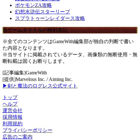
ポケモンZA攻略
幻想水滸伝スターリープ
スプラトゥーンレイダース攻略
当ゲームタイトルの権利表記
※全てのコンテンツはGameWith編集部が独自の判断で書い
た内容となります。
※当サイトに掲載されているデータ、画像類の無断使用・無
断転載は固くお断りします。
[記事編集]GameWith
[提供]Marvelous Inc. / Aiming Inc.
▶剣と魔法のログレス公式サイト
トップ
ヘルプ
運営会社
採用情報
利用規約
プライバシーポリシー
広告のご案内