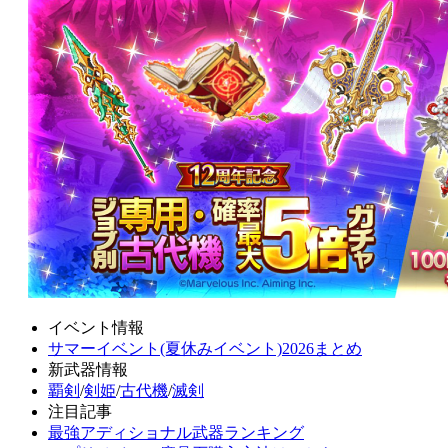
イベント情報
サマーイベント(夏休みイベント)2026まとめ
新武器情報
覇剣
/
剣姫
/
古代機
/
滅剣
注目記事
最強アディショナル武器ランキング