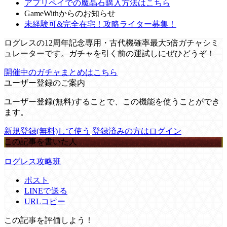
アプリペイでの魔晶石購入方法はこちら
GameWithからのお知らせ
未経験可&完全在宅！攻略ライター募集！
ログレスの12周年記念専用・古代機確率最大5倍ガチャシミ
ュレーターです。ガチャを引く前の運試しにぜひどうぞ！
開催中のガチャまとめはこちら
ユーザー登録のご案内
ユーザー登録(無料)することで、この機能を使うことができ
ます。
新規登録(無料)して使う
登録済みの方はログイン
この記事を書いた人
ログレス攻略班
ポスト
LINEで送る
URLコピー
この記事を評価しよう！