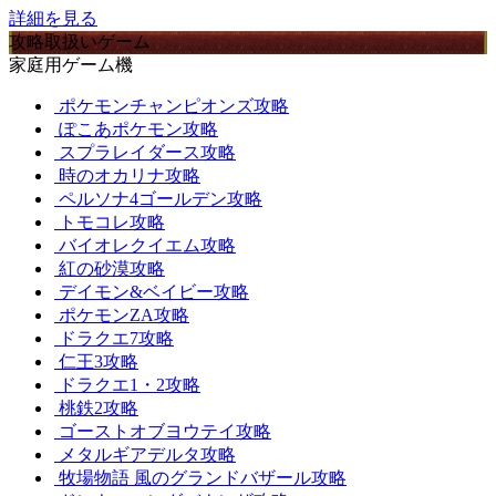
詳細を見る
攻略取扱いゲーム
家庭用ゲーム機
ポケモンチャンピオンズ攻略
ぽこあポケモン攻略
スプラレイダース攻略
時のオカリナ攻略
ペルソナ4ゴールデン攻略
トモコレ攻略
バイオレクイエム攻略
紅の砂漠攻略
デイモン&ベイビー攻略
ポケモンZA攻略
ドラクエ7攻略
仁王3攻略
ドラクエ1・2攻略
桃鉄2攻略
ゴーストオブヨウテイ攻略
メタルギアデルタ攻略
牧場物語 風のグランドバザール攻略