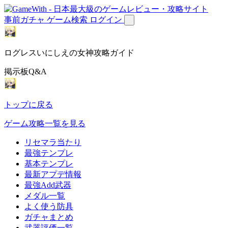
事前ガチャ
ゲーム検索
ログイン
ログレスいにしえの女神攻略ガイド
掲示板Q&A
トップに戻る
ゲーム攻略一覧を見る
リセマラ当たり
最強テンプレ
基本テンプレ
最新アプデ情報
最強Add武器
メダル一覧
よく使う防具
ガチャまとめ
武器評価一覧