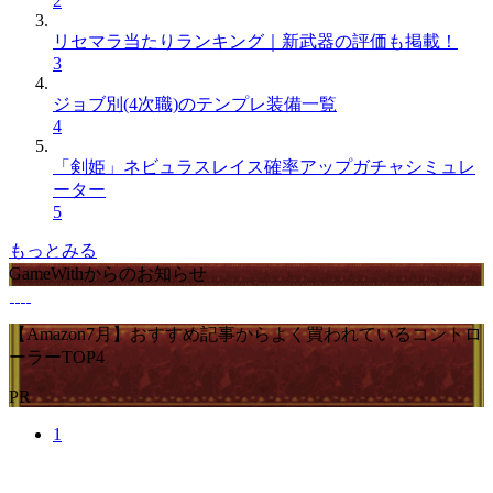
2
リセマラ当たりランキング｜新武器の評価も掲載！
3
ジョブ別(4次職)のテンプレ装備一覧
4
「剣姫」ネビュラスレイス確率アップガチャシミュレ
ーター
5
もっとみる
GameWithからのお知らせ
【Amazon7月】おすすめ記事からよく買われているコントロ
ーラーTOP4
PR
1