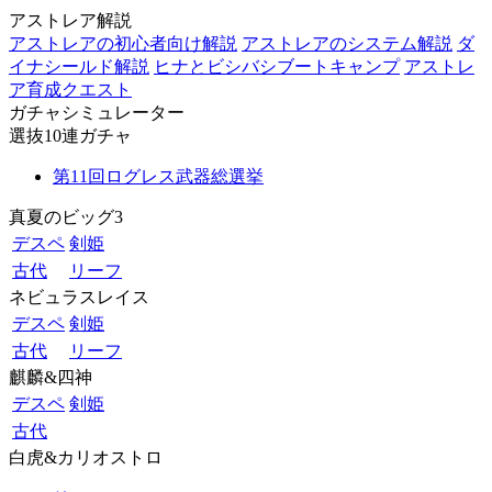
アストレア解説
アストレアの初心者向け解説
アストレアのシステム解説
ダ
イナシールド解説
ヒナとビシバシブートキャンプ
アストレ
ア育成クエスト
ガチャシミュレーター
選抜10連ガチャ
第11回ログレス武器総選挙
真夏のビッグ3
デスペ
剣姫
古代
リーフ
ネビュラスレイス
デスペ
剣姫
古代
リーフ
麒麟&四神
デスペ
剣姫
古代
白虎&カリオストロ