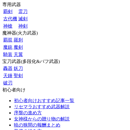
専用武器
覇剣
霊刀
古代機
滅剣
神槍
神剣
魔神器(火力武器)
覇双
羅刹
魔銃
魔剣
騎装
天翼
宝刀武器(多段化&バフ武器)
轟器
妖刀
天錘
聖剣
破刃
初心者向け
初心者向けおすすめ記事一覧
リセマラおすすめ武器解説
序盤の進め方
女神様からの贈り物の解説
暁の狭間の報酬まとめ