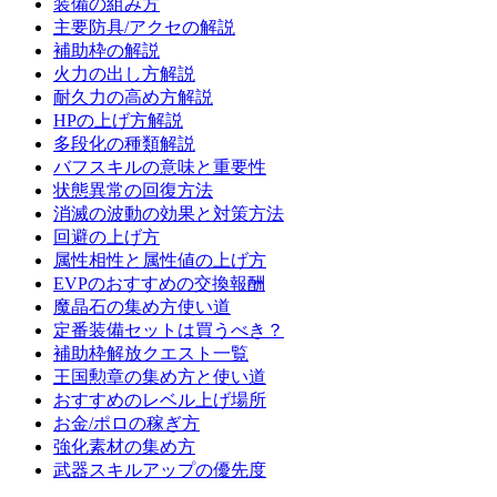
装備の組み方
主要防具/アクセの解説
補助枠の解説
火力の出し方解説
耐久力の高め方解説
HPの上げ方解説
多段化の種類解説
バフスキルの意味と重要性
状態異常の回復方法
消滅の波動の効果と対策方法
回避の上げ方
属性相性と属性値の上げ方
EVPのおすすめの交換報酬
魔晶石の集め方使い道
定番装備セットは買うべき？
補助枠解放クエスト一覧
王国勲章の集め方と使い道
おすすめのレベル上げ場所
お金/ポロの稼ぎ方
強化素材の集め方
武器スキルアップの優先度