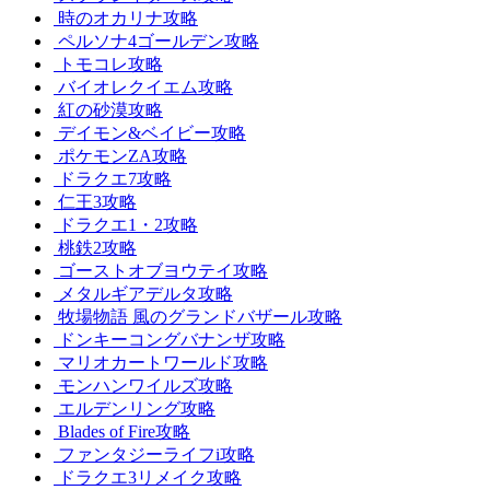
時のオカリナ攻略
ペルソナ4ゴールデン攻略
トモコレ攻略
バイオレクイエム攻略
紅の砂漠攻略
デイモン&ベイビー攻略
ポケモンZA攻略
ドラクエ7攻略
仁王3攻略
ドラクエ1・2攻略
桃鉄2攻略
ゴーストオブヨウテイ攻略
メタルギアデルタ攻略
牧場物語 風のグランドバザール攻略
ドンキーコングバナンザ攻略
マリオカートワールド攻略
モンハンワイルズ攻略
エルデンリング攻略
Blades of Fire攻略
ファンタジーライフi攻略
ドラクエ3リメイク攻略