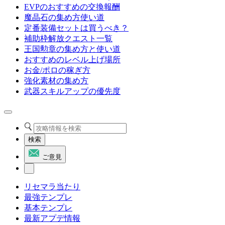
EVPのおすすめの交換報酬
魔晶石の集め方使い道
定番装備セットは買うべき？
補助枠解放クエスト一覧
王国勲章の集め方と使い道
おすすめのレベル上げ場所
お金/ポロの稼ぎ方
強化素材の集め方
武器スキルアップの優先度
検索
ご意見
リセマラ当たり
最強テンプレ
基本テンプレ
最新アプデ情報