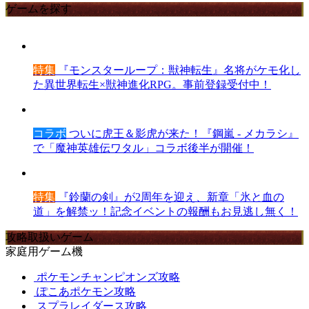
ゲームを探す
特集
『モンスターループ：獣神転生』名将がケモ化し
た異世界転生×獣神進化RPG。事前登録受付中！
コラボ
ついに虎王＆影虎が来た！『鋼嵐 - メカラシ』
で「魔神英雄伝ワタル」コラボ後半が開催！
特集
『鈴蘭の剣』が2周年を迎え、新章「氷と血の
道」を解禁ッ！記念イベントの報酬もお見逃し無く！
攻略取扱いゲーム
家庭用ゲーム機
ポケモンチャンピオンズ攻略
ぽこあポケモン攻略
スプラレイダース攻略