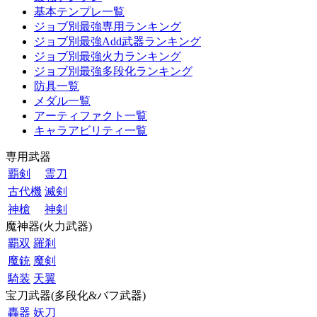
基本テンプレ一覧
ジョブ別最強専用ランキング
ジョブ別最強Add武器ランキング
ジョブ別最強火力ランキング
ジョブ別最強多段化ランキング
防具一覧
メダル一覧
アーティファクト一覧
キャラアビリティ一覧
専用武器
覇剣
霊刀
古代機
滅剣
神槍
神剣
魔神器(火力武器)
覇双
羅刹
魔銃
魔剣
騎装
天翼
宝刀武器(多段化&バフ武器)
轟器
妖刀