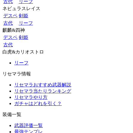
古代
リーフ
ネビュラスレイス
デスペ
剣姫
古代
リーフ
麒麟&四神
デスペ
剣姫
古代
白虎&カリオストロ
リーフ
リセマラ情報
リセマラおすすめ武器解説
リセマラ当たりランキング
リセマラやり方
ガチャはどれを引く？
装備一覧
武器評価一覧
最強テンプレ