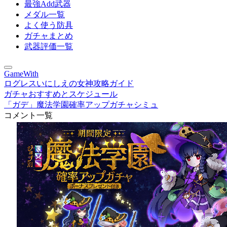
最強Add武器
メダル一覧
よく使う防具
ガチャまとめ
武器評価一覧
GameWith
ログレスいにしえの女神攻略ガイド
ガチャおすすめとスケジュール
「ガデ」魔法学園確率アップガチャシミュ
コメント一覧