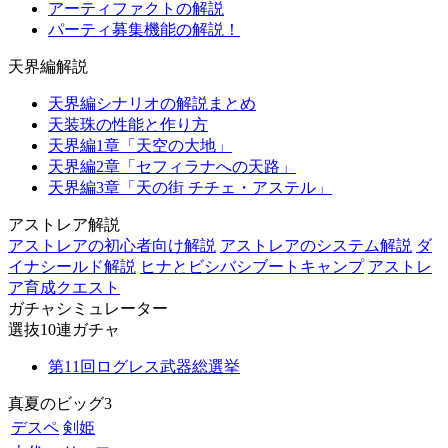
アーティファクトの解説
パーティ募集機能の解説！
天界編解説
天界編シナリオの解説まとめ
天装珠の性能と作り方
天界編1章「天空の大地」
天界編2章「セフィラナへの天路」
天界編3章「天の街 チチェ・アステル」
アストレア解説
アストレアの初心者向け解説
アストレアのシステム解説
ダ
イナシールド解説
ヒナとビシバシブートキャンプ
アストレ
ア育成クエスト
ガチャシミュレーター
選抜10連ガチャ
第11回ログレス武器総選挙
真夏のビッグ3
デスペ
剣姫