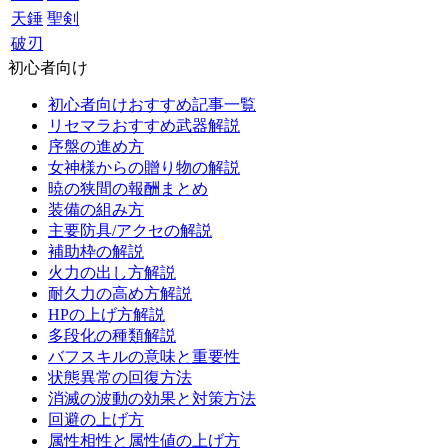
天錘
聖剣
破刃
初心者向け
初心者向けおすすめ記事一覧
リセマラおすすめ武器解説
序盤の進め方
女神様からの贈り物の解説
暁の狭間の報酬まとめ
装備の組み方
主要防具/アクセの解説
補助枠の解説
火力の出し方解説
耐久力の高め方解説
HPの上げ方解説
多段化の種類解説
バフスキルの意味と重要性
状態異常の回復方法
消滅の波動の効果と対策方法
回避の上げ方
属性相性と属性値の上げ方