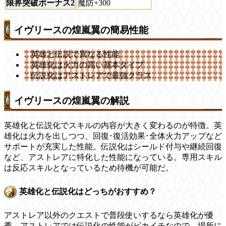
限界突破ボーナス2
魔防+300
イヴリースの煌嵐翼の簡易性能
英雄と伝説で異なる性能
英雄化は火力の高い基本タイプ
伝説化はアストレアで最強クラス
イヴリースの煌嵐翼の解説
英雄化と伝説化でスキルの内容が大きく変わるのが特徴。英
雄化は火力を出しつつ、回復･復活効果･全体火力アップなど
サポートが充実した性能。伝説化はシールド付与や継続回復
など、アストレアに特化した性能になっている。専用スキル
は反応スキルとなっているため待機が可能だ。
英雄化と伝説化はどっちがおすすめ？
アストレア以外のクエストで普段使いするなら英雄化が優
秀。アストレアでは伝説化の性能がピカイチなので、場所に