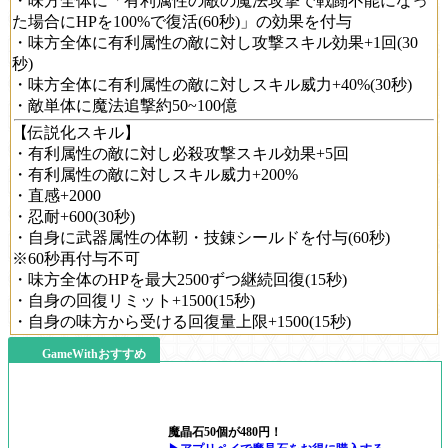
・味方全体に「有利属性の敵の魔法攻撃で戦闘不能になっ
た場合にHPを100%で復活(60秒)」の効果を付与
・味方全体に有利属性の敵に対し攻撃スキル効果+1回(30
秒)
・味方全体に有利属性の敵に対しスキル威力+40%(30秒)
・敵単体に魔法追撃約50~100億
【伝説化スキル】
・有利属性の敵に対し必殺攻撃スキル効果+5回
・有利属性の敵に対しスキル威力+200%
・直感+2000
・忍耐+600(30秒)
・自身に武器属性の体靭・技錬シールドを付与(60秒)
※60秒再付与不可
・味方全体のHPを最大2500ずつ継続回復(15秒)
・自身の回復リミット+1500(15秒)
・自身の味方から受ける回復量上限+1500(15秒)
GameWithおすすめ
魔晶石50個が480円！