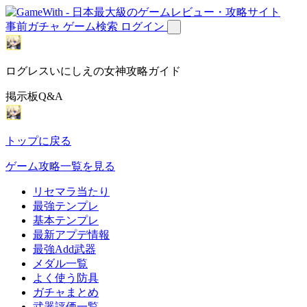
事前ガチャ
ゲーム検索
ログイン
ログレスいにしえの女神攻略ガイド
掲示板Q&A
トップに戻る
ゲーム攻略一覧を見る
リセマラ当たり
最強テンプレ
基本テンプレ
最新アプデ情報
最強Add武器
メダル一覧
よく使う防具
ガチャまとめ
武器評価一覧