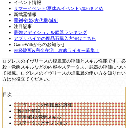
イベント情報
サマーイベント(夏休みイベント)2026まとめ
新武器情報
覇剣
/
剣姫
/
古代機
/
滅剣
注目記事
最強アディショナル武器ランキング
アプリペイでの魔晶石購入方法はこちら
GameWithからのお知らせ
未経験可&完全在宅！攻略ライター募集！
ログレスのイヴリースの煌嵐翼の評価とスキル性能です。必
殺・覚醒スキルなどの内容やステータス、武器の評価につい
て掲載。ログレスのイヴリースの煌嵐翼の使い方を知りたい
方はお役立てください。
目次
イヴリースの煌嵐翼の評価
性能と解説
専用/必殺/覚醒スキル
ステータスとオプション