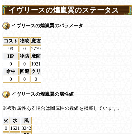
イヴリースの煌嵐翼のステータス
イヴリースの煌嵐翼のパラメータ
コスト
物攻
魔攻
99
0
2779
HP
物防
魔防
0
0
1921
命中
回避
クリ
0
0
0
イヴリースの煌嵐翼の属性値
※複数属性ある場合は闇属性の数値を掲載しています。
火
水
風
0
1621
3242