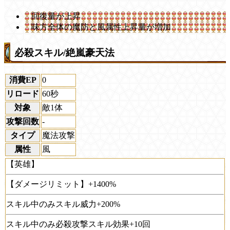
回復量が上昇
味方全体の魔防と風属性上昇量が増加
必殺スキル/絶嵐豪天法
消費EP
0
リロード
60秒
対象
敵1体
攻撃回数
-
タイプ
魔法攻撃
属性
風
【英雄】
【ダメージリミット】+1400%
スキル中のみスキル威力+200%
スキル中のみ必殺攻撃スキル効果+10回