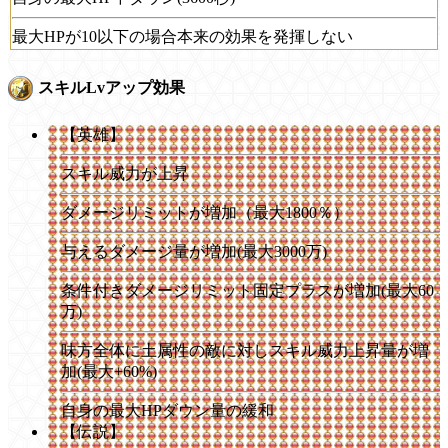
最大HPが10以下の場合本来の効果を発揮しない
スキルLvアップ効果
【英雄】
スキル威力が上昇
ダメージリミットが増加（最大1800％）
与えるダメージ量が増加(最大3000万)
条件付きダメージリミット固定プラスが増加(最大60
万)
味方全体に土属性の敵に対しスキル威力上昇量が増
加(最大+60%)
自身の最大HPダウン量の緩和
【伝説】