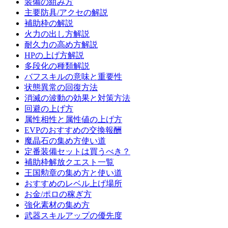
装備の組み方
主要防具/アクセの解説
補助枠の解説
火力の出し方解説
耐久力の高め方解説
HPの上げ方解説
多段化の種類解説
バフスキルの意味と重要性
状態異常の回復方法
消滅の波動の効果と対策方法
回避の上げ方
属性相性と属性値の上げ方
EVPのおすすめの交換報酬
魔晶石の集め方使い道
定番装備セットは買うべき？
補助枠解放クエスト一覧
王国勲章の集め方と使い道
おすすめのレベル上げ場所
お金/ポロの稼ぎ方
強化素材の集め方
武器スキルアップの優先度