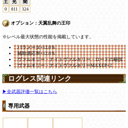
土
光
闇
0
811
324
オプション：天翼乱舞の王印
※レベル最大状態の性能を掲載しています。
パラメータ+12.0％
補助適応率+12.0％
ヴァルキリー・ナイトヴァルキリー・ロードの秘技
ヴァルキリー・ナイトヴァルキリーMAXEP+2
ログレス関連リンク
▶全武器評価一覧はこちら
専用武器