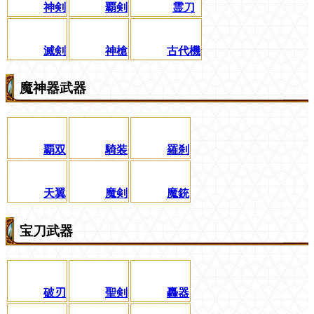
神剣
覇剣
霊刀
滅剣
神槍
古代機
魔神器武器
覇双
騎装
羅刹
天翼
魔剣
魔銃
宝刀武器
破刃
聖剣
轟器