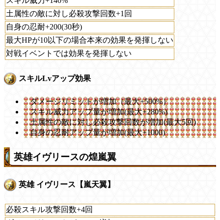
スキル威力+140%
土属性の敵に対し必殺攻撃回数+1回
自身の忍耐+200(30秒)
最大HPが10以下の場合本来の効果を発揮しない
対戦イベントでは効果を発揮しない
スキルLvアップ効果
ダメージリミットが増加（最大+500%）
スキル威力アップ量が増加(最大+280%)
土属性の敵に対し必殺攻撃回数が増加(最大5回)
自身の忍耐アップ量が増加(最大+1000)
英雄イヴリースの煌嵐翼
英雄 イヴリース【嵐天翼】
必殺スキル攻撃回数+4回