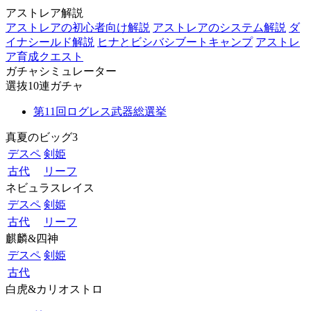
アストレア解説
アストレアの初心者向け解説
アストレアのシステム解説
ダ
イナシールド解説
ヒナとビシバシブートキャンプ
アストレ
ア育成クエスト
ガチャシミュレーター
選抜10連ガチャ
第11回ログレス武器総選挙
真夏のビッグ3
デスペ
剣姫
古代
リーフ
ネビュラスレイス
デスペ
剣姫
古代
リーフ
麒麟&四神
デスペ
剣姫
古代
白虎&カリオストロ