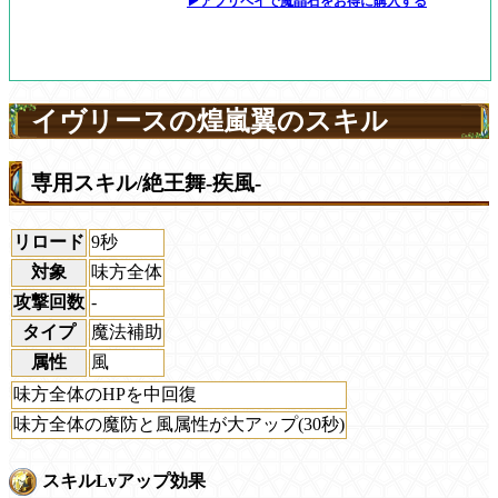
▶アプリペイで魔晶石をお得に購入する
イヴリースの煌嵐翼のスキル
専用スキル/絶王舞-疾風-
リロード
9秒
対象
味方全体
攻撃回数
-
タイプ
魔法補助
属性
風
味方全体のHPを中回復
味方全体の魔防と風属性が大アップ(30秒)
スキルLvアップ効果