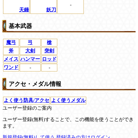
-
天錘
妖刀
基本武器
魔弓
弓
槍
斧
大剣
突剣
メイス
ハンマー
ロッド
ワンド
-
-
アクセ・メダル情報
よく使う防具/アクセ
よく使うメダル
ユーザー登録のご案内
ユーザー登録(無料)することで、この機能を使うことができ
ます。
新規登録(無料)して使う
登録済みの方はログイン