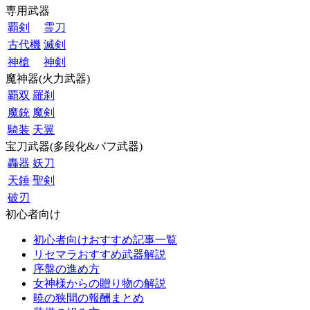
専用武器
覇剣
霊刀
古代機
滅剣
神槍
神剣
魔神器(火力武器)
覇双
羅刹
魔銃
魔剣
騎装
天翼
宝刀武器(多段化&バフ武器)
轟器
妖刀
天錘
聖剣
破刃
初心者向け
初心者向けおすすめ記事一覧
リセマラおすすめ武器解説
序盤の進め方
女神様からの贈り物の解説
暁の狭間の報酬まとめ