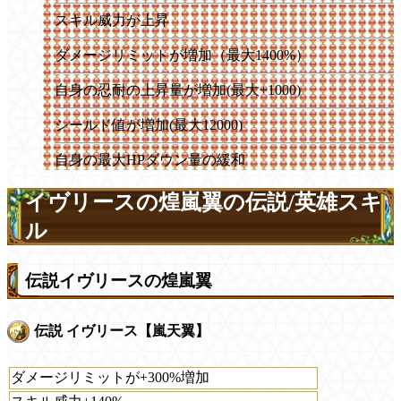
スキル威力が上昇
ダメージリミットが増加（最大1400%）
自身の忍耐の上昇量が増加(最大+1000)
シールド値が増加(最大12000)
自身の最大HPダウン量の緩和
イヴリースの煌嵐翼の伝説/英雄スキ
ル
伝説イヴリースの煌嵐翼
伝説 イヴリース【嵐天翼】
ダメージリミットが+300%増加