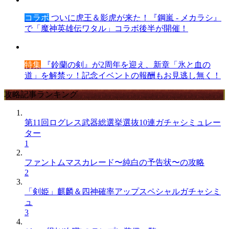
コラボ
ついに虎王＆影虎が来た！『鋼嵐 - メカラシ』
で「魔神英雄伝ワタル」コラボ後半が開催！
特集
『鈴蘭の剣』が2周年を迎え、新章「氷と血の
道」を解禁ッ！記念イベントの報酬もお見逃し無く！
攻略記事ランキング
第11回ログレス武器総選挙選抜10連ガチャシミュレー
ター
1
ファントムマスカレード〜純白の予告状〜の攻略
2
「剣姫」麒麟＆四神確率アップスペシャルガチャシミ
ュ
3