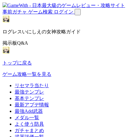
事前ガチャ
ゲーム検索
ログイン
ログレスいにしえの女神攻略ガイド
掲示板Q&A
トップに戻る
ゲーム攻略一覧を見る
リセマラ当たり
最強テンプレ
基本テンプレ
最新アプデ情報
最強Add武器
メダル一覧
よく使う防具
ガチャまとめ
武器評価一覧