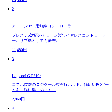
2
アローン PS5用無線コントローラー
プレステ5対応のアローン製ワイヤレスコントローラ
ー。サブ機としても優秀。
11,480円
3
Logicool G F310r
コスパ抜群のロジクール製有線パッド。幅広いPCゲー
ムを手軽に楽しめます。
2,860円
4