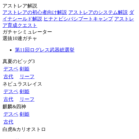
アストレア解説
アストレアの初心者向け解説
アストレアのシステム解説
ダ
イナシールド解説
ヒナとビシバシブートキャンプ
アストレ
ア育成クエスト
ガチャシミュレーター
選抜10連ガチャ
第11回ログレス武器総選挙
真夏のビッグ3
デスペ
剣姫
古代
リーフ
ネビュラスレイス
デスペ
剣姫
古代
リーフ
麒麟&四神
デスペ
剣姫
古代
白虎&カリオストロ