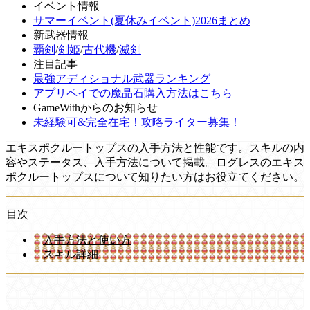
イベント情報
サマーイベント(夏休みイベント)2026まとめ
新武器情報
覇剣
/
剣姫
/
古代機
/
滅剣
注目記事
最強アディショナル武器ランキング
アプリペイでの魔晶石購入方法はこちら
GameWithからのお知らせ
未経験可&完全在宅！攻略ライター募集！
エキスポクルートップスの入手方法と性能です。スキルの内
容やステータス、入手方法について掲載。ログレスのエキス
ポクルートップスについて知りたい方はお役立てください。
目次
入手方法と使い方
スキル詳細