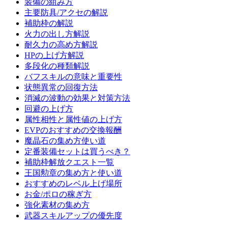
装備の組み方
主要防具/アクセの解説
補助枠の解説
火力の出し方解説
耐久力の高め方解説
HPの上げ方解説
多段化の種類解説
バフスキルの意味と重要性
状態異常の回復方法
消滅の波動の効果と対策方法
回避の上げ方
属性相性と属性値の上げ方
EVPのおすすめの交換報酬
魔晶石の集め方使い道
定番装備セットは買うべき？
補助枠解放クエスト一覧
王国勲章の集め方と使い道
おすすめのレベル上げ場所
お金/ポロの稼ぎ方
強化素材の集め方
武器スキルアップの優先度