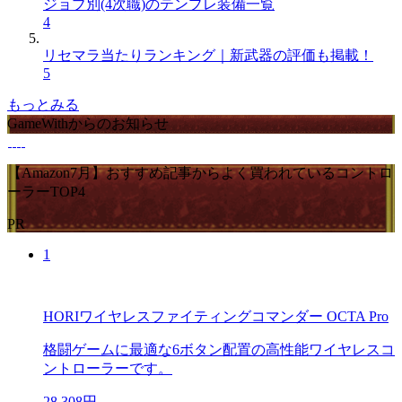
ジョブ別(4次職)のテンプレ装備一覧
4
リセマラ当たりランキング｜新武器の評価も掲載！
5
もっとみる
GameWithからのお知らせ
【Amazon7月】おすすめ記事からよく買われているコントロ
ーラーTOP4
PR
1
HORIワイヤレスファイティングコマンダー OCTA Pro
格闘ゲームに最適な6ボタン配置の高性能ワイヤレスコ
ントローラーです。
28,308円