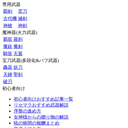
専用武器
覇剣
霊刀
古代機
滅剣
神槍
神剣
魔神器(火力武器)
覇双
羅刹
魔銃
魔剣
騎装
天翼
宝刀武器(多段化&バフ武器)
轟器
妖刀
天錘
聖剣
破刃
初心者向け
初心者向けおすすめ記事一覧
リセマラおすすめ武器解説
序盤の進め方
女神様からの贈り物の解説
暁の狭間の報酬まとめ