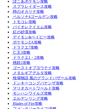
ぽこあポケモン攻略
スプラレイダース攻略
時のオカリナ攻略
ペルソナ4ゴールデン攻略
トモコレ攻略
バイオレクイエム攻略
紅の砂漠攻略
デイモン&ベイビー攻略
ポケモンZA攻略
ドラクエ7攻略
仁王3攻略
ドラクエ1・2攻略
桃鉄2攻略
ゴーストオブヨウテイ攻略
メタルギアデルタ攻略
牧場物語 風のグランドバザール攻略
ドンキーコングバナンザ攻略
マリオカートワールド攻略
モンハンワイルズ攻略
エルデンリング攻略
Blades of Fire攻略
ファンタジーライフi攻略