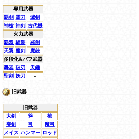
専用武器
覇剣
霊刀
滅剣
神槍
神剣
古代機
火力武器
覇双
騎装
羅刹
天翼
魔剣
魔銃
多段化&バフ武器
轟器
破刃
天錘
聖剣
妖刀
-
旧武器
旧武器
大剣
斧
槍
突剣
弓
魔弓
メイス
ハンマー
ロッド