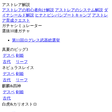
アストレア解説
アストレアの初心者向け解説
アストレアのシステム解説
ダ
イナシールド解説
ヒナとビシバシブートキャンプ
アストレ
ア育成クエスト
ガチャシミュレーター
選抜10連ガチャ
第11回ログレス武器総選挙
真夏のビッグ3
デスペ
剣姫
古代
リーフ
ネビュラスレイス
デスペ
剣姫
古代
リーフ
麒麟&四神
デスペ
剣姫
古代
白虎&カリオストロ