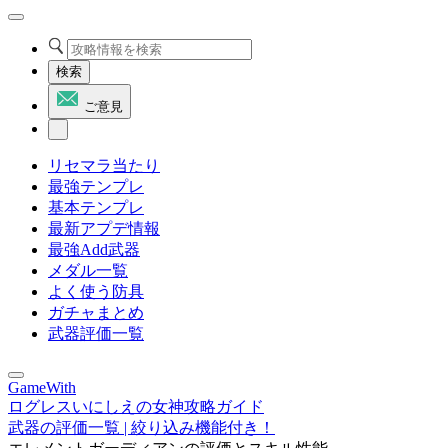
検索
ご意見
リセマラ当たり
最強テンプレ
基本テンプレ
最新アプデ情報
最強Add武器
メダル一覧
よく使う防具
ガチャまとめ
武器評価一覧
GameWith
ログレスいにしえの女神攻略ガイド
武器の評価一覧 | 絞り込み機能付き！