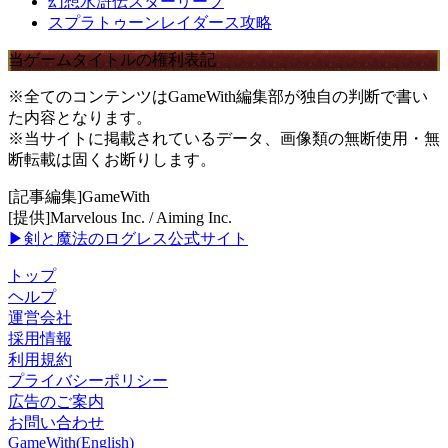
幻想水滸伝スターリープ
スプラトゥーンレイダース攻略
当ゲームタイトルの権利表記
※全てのコンテンツはGameWith編集部が独自の判断で書い
た内容となります。
※当サイトに掲載されているデータ、画像類の無断使用・無
断転載は固くお断りします。
[記事編集]GameWith
[提供]Marvelous Inc. / Aiming Inc.
▶剣と魔法のログレス公式サイト
トップ
ヘルプ
運営会社
採用情報
利用規約
プライバシーポリシー
広告のご案内
お問い合わせ
GameWith(English)