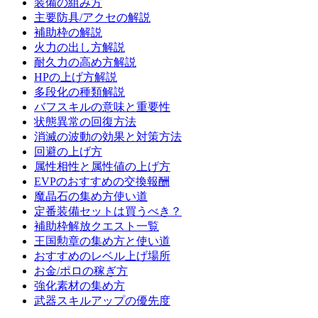
装備の組み方
主要防具/アクセの解説
補助枠の解説
火力の出し方解説
耐久力の高め方解説
HPの上げ方解説
多段化の種類解説
バフスキルの意味と重要性
状態異常の回復方法
消滅の波動の効果と対策方法
回避の上げ方
属性相性と属性値の上げ方
EVPのおすすめの交換報酬
魔晶石の集め方使い道
定番装備セットは買うべき？
補助枠解放クエスト一覧
王国勲章の集め方と使い道
おすすめのレベル上げ場所
お金/ポロの稼ぎ方
強化素材の集め方
武器スキルアップの優先度