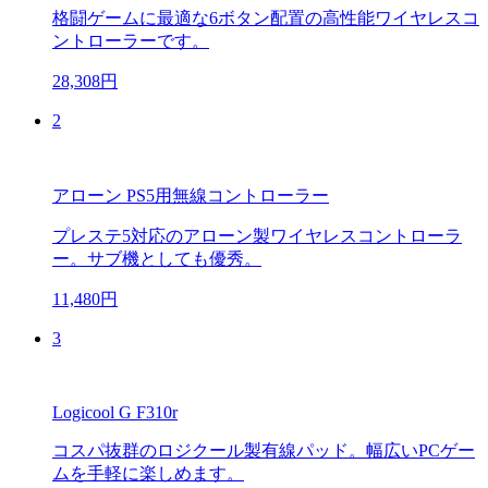
格闘ゲームに最適な6ボタン配置の高性能ワイヤレスコ
ントローラーです。
28,308円
2
アローン PS5用無線コントローラー
プレステ5対応のアローン製ワイヤレスコントローラ
ー。サブ機としても優秀。
11,480円
3
Logicool G F310r
コスパ抜群のロジクール製有線パッド。幅広いPCゲー
ムを手軽に楽しめます。