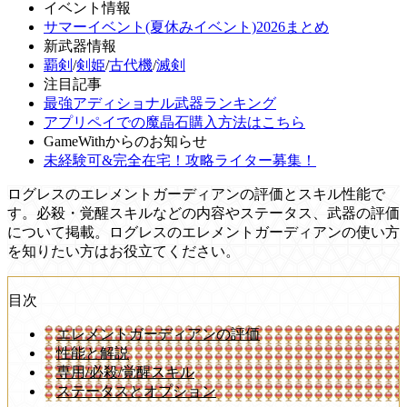
イベント情報
サマーイベント(夏休みイベント)2026まとめ
新武器情報
覇剣
/
剣姫
/
古代機
/
滅剣
注目記事
最強アディショナル武器ランキング
アプリペイでの魔晶石購入方法はこちら
GameWithからのお知らせ
未経験可&完全在宅！攻略ライター募集！
ログレスのエレメントガーディアンの評価とスキル性能で
す。必殺・覚醒スキルなどの内容やステータス、武器の評価
について掲載。ログレスのエレメントガーディアンの使い方
を知りたい方はお役立てください。
目次
エレメントガーディアンの評価
性能と解説
専用/必殺/覚醒スキル
ステータスとオプション