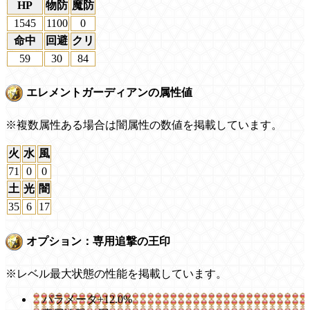
HP
物防
魔防
1545
1100
0
命中
回避
クリ
59
30
84
エレメントガーディアンの属性値
※複数属性ある場合は闇属性の数値を掲載しています。
火
水
風
71
0
0
土
光
闇
35
6
17
オプション：専用追撃の王印
※レベル最大状態の性能を掲載しています。
パラメータ+12.0%