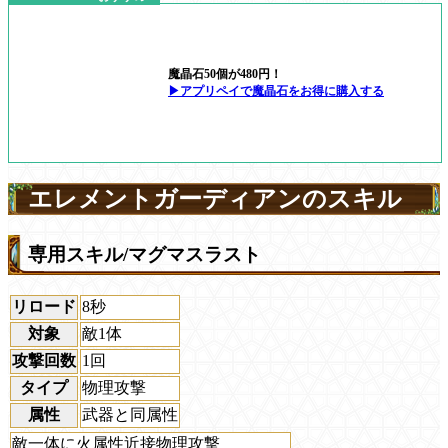
魔晶石50個が480円！
▶アプリペイで魔晶石をお得に購入する
エレメントガーディアンのスキル
専用スキル/マグマスラスト
リロード
8秒
対象
敵1体
攻撃回数
1回
タイプ
物理攻撃
属性
武器と同属性
敵一体に火属性近接物理攻撃