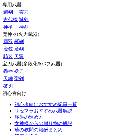
専用武器
覇剣
霊刀
古代機
滅剣
神槍
神剣
魔神器(火力武器)
覇双
羅刹
魔銃
魔剣
騎装
天翼
宝刀武器(多段化&バフ武器)
轟器
妖刀
天錘
聖剣
破刃
初心者向け
初心者向けおすすめ記事一覧
リセマラおすすめ武器解説
序盤の進め方
女神様からの贈り物の解説
暁の狭間の報酬まとめ