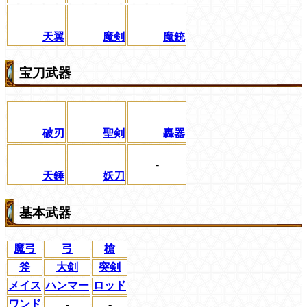
天翼
魔剣
魔銃
宝刀武器
破刃
聖剣
轟器
-
天錘
妖刀
基本武器
魔弓
弓
槍
斧
大剣
突剣
メイス
ハンマー
ロッド
ワンド
-
-