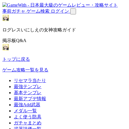
事前ガチャ
ゲーム検索
ログイン
ログレスいにしえの女神攻略ガイド
掲示板Q&A
トップに戻る
ゲーム攻略一覧を見る
リセマラ当たり
最強テンプレ
基本テンプレ
最新アプデ情報
最強Add武器
メダル一覧
よく使う防具
ガチャまとめ
武器評価一覧