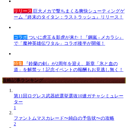
リリース
巨大メカで撃ちまくる爽快シューティングゲ
ーム『終末のタイタン：ラストラッシュ』リリース！
コラボ
ついに虎王＆影虎が来た！『鋼嵐 - メカラシ』
で「魔神英雄伝ワタル」コラボ後半が開催！
特集
『鈴蘭の剣』が2周年を迎え、新章「氷と血の
道」を解禁ッ！記念イベントの報酬もお見逃し無く！
攻略記事ランキング
第11回ログレス武器総選挙選抜10連ガチャシミュレー
ター
1
ファントムマスカレード〜純白の予告状〜の攻略
2