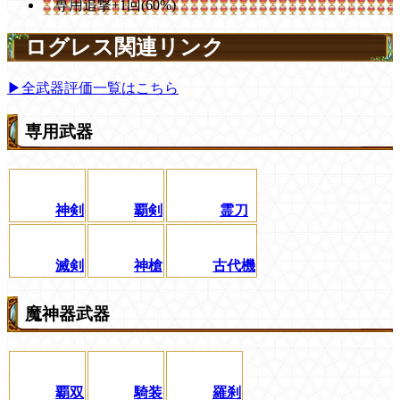
専用追撃+1回(60%)
ログレス関連リンク
▶全武器評価一覧はこちら
専用武器
神剣
覇剣
霊刀
滅剣
神槍
古代機
魔神器武器
覇双
騎装
羅刹