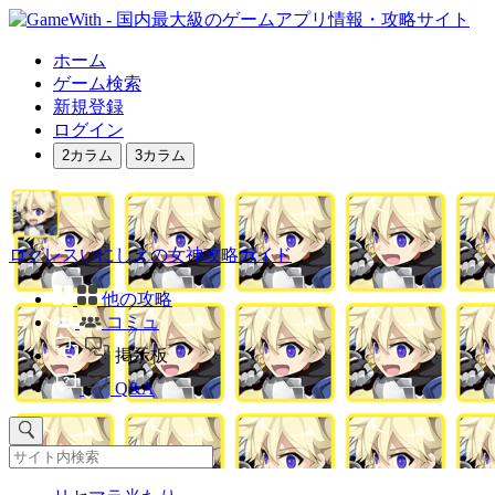
ホーム
ゲーム検索
新規登録
ログイン
2カラム
3カラム
ログレスいにしえの女神攻略ガイド
他の攻略
コミュ
掲示板
Q&A