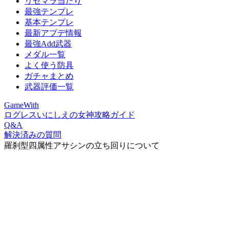
リセマラ当たり
最強テンプレ
基本テンプレ
最新アプデ情報
最強Add武器
メダル一覧
よく使う防具
ガチャまとめ
武器評価一覧
GameWith
ログレスいにしえの女神攻略ガイド
Q&A
解決済みの質問
羅刹型四属性アサシンの立ち回りについて