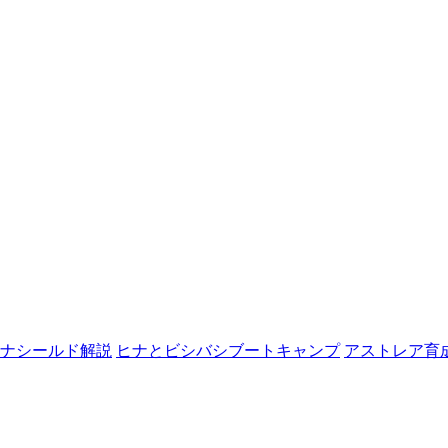
ナシールド解説
ヒナとビシバシブートキャンプ
アストレア育