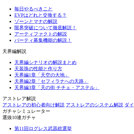
毎日やるべきこと
EVPはどれと交換する？
ゾーンとマナの解説
限界突破について徹底解説！
アーティファクトの解説
パーティ募集機能の解説！
天界編解説
天界編シナリオの解説まとめ
天装珠の性能と作り方
天界編1章「天空の大地」
天界編2章「セフィラナへの天路」
天界編3章「天の街 チチェ・アステル」
アストレア解説
アストレアの初心者向け解説
アストレアのシステム解説
ダイ
ガチャシミュレーター
選抜10連ガチャ
第11回ログレス武器総選挙