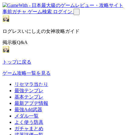
事前ガチャ
ゲーム検索
ログイン
ログレスいにしえの女神攻略ガイド
掲示板Q&A
トップに戻る
ゲーム攻略一覧を見る
リセマラ当たり
最強テンプレ
基本テンプレ
最新アプデ情報
最強Add武器
メダル一覧
よく使う防具
ガチャまとめ
武器評価一覧