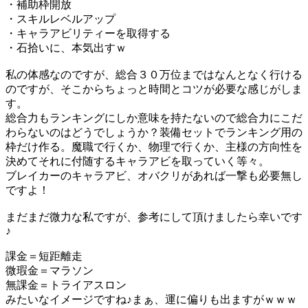
・補助枠開放
・スキルレベルアップ
・キャラアビリティーを取得する
・石拾いに、本気出すｗ
私の体感なのですが、総合３０万位まではなんとなく行ける
のですが、そこからちょっと時間とコツが必要な感じがしま
す。
総合力もランキングにしか意味を持たないので総合力にこだ
わらないのはどうでしょうか？装備セットでランキング用の
枠だけ作る。魔職で行くか、物理で行くか、主様の方向性を
決めてそれに付随するキャラアビを取っていく等々。
ブレイカーのキャラアビ、オバクリがあれば一撃も必要無し
ですよ！
まだまだ微力な私ですが、参考にして頂けましたら幸いです
♪
課金＝短距離走
微瑕金＝マラソン
無課金＝トライアスロン
みたいなイメージですね♪まぁ、運に偏りも出ますがｗｗｗ