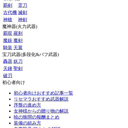
覇剣
霊刀
古代機
滅剣
神槍
神剣
魔神器(火力武器)
覇双
羅刹
魔銃
魔剣
騎装
天翼
宝刀武器(多段化&バフ武器)
轟器
妖刀
天錘
聖剣
破刃
初心者向け
初心者向けおすすめ記事一覧
リセマラおすすめ武器解説
序盤の進め方
女神様からの贈り物の解説
暁の狭間の報酬まとめ
装備の組み方