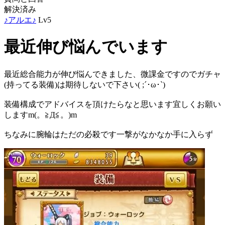
解決済み
♪アルエ♪
Lv5
最近伸び悩んでいます
最近総合能力が伸び悩んできました、微課金ですのでガチャ
(持ってる装備)は期待しないで下さい( ;´･ω･`)
装備構成でアドバイスを頂けたらなと思います宜しくお願い
しますm(。≧Д≦。)m
ちなみに腕輪はただの必殺です一撃がなかなか手に入らず