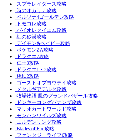
スプラレイダース攻略
時のオカリナ攻略
ペルソナ4ゴールデン攻略
トモコレ攻略
バイオレクイエム攻略
紅の砂漠攻略
デイモン&ベイビー攻略
ポケモンZA攻略
ドラクエ7攻略
仁王3攻略
ドラクエ1・2攻略
桃鉄2攻略
ゴーストオブヨウテイ攻略
メタルギアデルタ攻略
牧場物語 風のグランドバザール攻略
ドンキーコングバナンザ攻略
マリオカートワールド攻略
モンハンワイルズ攻略
エルデンリング攻略
Blades of Fire攻略
ファンタジーライフi攻略