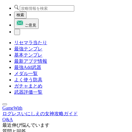
検索
ご意見
リセマラ当たり
最強テンプレ
基本テンプレ
最新アプデ情報
最強Add武器
メダル一覧
よく使う防具
ガチャまとめ
武器評価一覧
GameWith
ログレスいにしえの女神攻略ガイド
Q&A
最近伸び悩んでいます
質問と回答