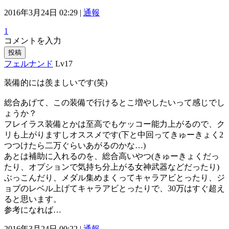
2016年3月24日 02:29 |
通報
1
コメントを入力
投稿
フェルナンド
Lv17
装備的には羨ましいです(笑)
総合あげて、この装備で行けるとこ増やしたいって感じでし
ょうか？
フレイラス装備とかは至高でもケッコー能力上がるので、ク
リも上がりますしオススメです(下と中回ってきゅーきょく2
つつけたら二万ぐらいあがるのかな…)
あとは補助に入れるのを、総合高いやつ(きゅーきょくだっ
たり、オプションで気持ち分上がる女神武器などだったり)
ぶっこんだり、メダル集めまくってキャラアビとったり、ジ
ョブのレベル上げてキャラアビとったりで、30万はすぐ超え
ると思います。
参考になれば…
2016年3月24日 00:22 |
通報