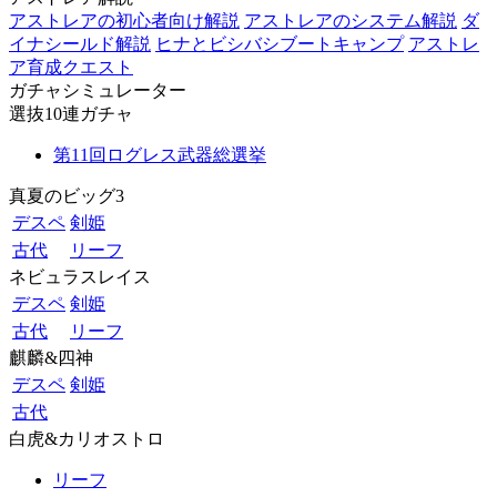
アストレアの初心者向け解説
アストレアのシステム解説
ダ
イナシールド解説
ヒナとビシバシブートキャンプ
アストレ
ア育成クエスト
ガチャシミュレーター
選抜10連ガチャ
第11回ログレス武器総選挙
真夏のビッグ3
デスペ
剣姫
古代
リーフ
ネビュラスレイス
デスペ
剣姫
古代
リーフ
麒麟&四神
デスペ
剣姫
古代
白虎&カリオストロ
リーフ