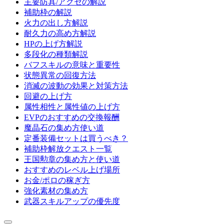
主要防具/アクセの解説
補助枠の解説
火力の出し方解説
耐久力の高め方解説
HPの上げ方解説
多段化の種類解説
バフスキルの意味と重要性
状態異常の回復方法
消滅の波動の効果と対策方法
回避の上げ方
属性相性と属性値の上げ方
EVPのおすすめの交換報酬
魔晶石の集め方使い道
定番装備セットは買うべき？
補助枠解放クエスト一覧
王国勲章の集め方と使い道
おすすめのレベル上げ場所
お金/ポロの稼ぎ方
強化素材の集め方
武器スキルアップの優先度