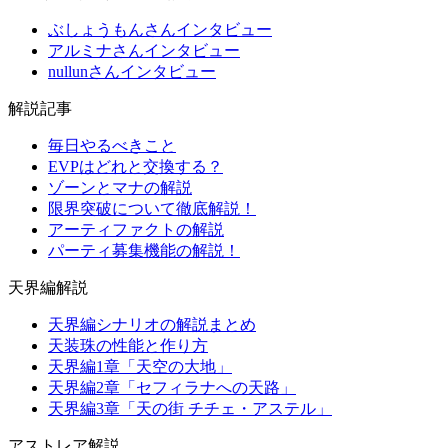
ぶしょうもんさんインタビュー
アルミナさんインタビュー
nullunさんインタビュー
解説記事
毎日やるべきこと
EVPはどれと交換する？
ゾーンとマナの解説
限界突破について徹底解説！
アーティファクトの解説
パーティ募集機能の解説！
天界編解説
天界編シナリオの解説まとめ
天装珠の性能と作り方
天界編1章「天空の大地」
天界編2章「セフィラナへの天路」
天界編3章「天の街 チチェ・アステル」
アストレア解説