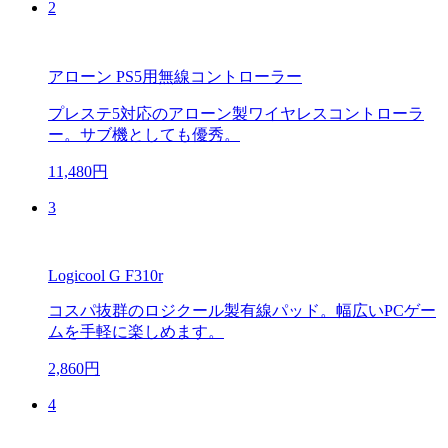
2
アローン PS5用無線コントローラー
プレステ5対応のアローン製ワイヤレスコントローラ
ー。サブ機としても優秀。
11,480円
3
Logicool G F310r
コスパ抜群のロジクール製有線パッド。幅広いPCゲー
ムを手軽に楽しめます。
2,860円
4