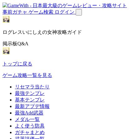
事前ガチャ
ゲーム検索
ログイン
ログレスいにしえの女神攻略ガイド
掲示板Q&A
トップに戻る
ゲーム攻略一覧を見る
リセマラ当たり
最強テンプレ
基本テンプレ
最新アプデ情報
最強Add武器
メダル一覧
よく使う防具
ガチャまとめ
武器評価一覧