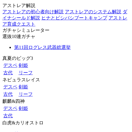
アストレア解説
アストレアの初心者向け解説
アストレアのシステム解説
ダ
イナシールド解説
ヒナとビシバシブートキャンプ
アストレ
ア育成クエスト
ガチャシミュレーター
選抜10連ガチャ
第11回ログレス武器総選挙
真夏のビッグ3
デスペ
剣姫
古代
リーフ
ネビュラスレイス
デスペ
剣姫
古代
リーフ
麒麟&四神
デスペ
剣姫
古代
白虎&カリオストロ