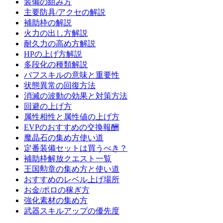
装備の組み方
主要防具/アクセの解説
補助枠の解説
火力の出し方解説
耐久力の高め方解説
HPの上げ方解説
多段化の種類解説
バフスキルの意味と重要性
状態異常の回復方法
消滅の波動の効果と対策方法
回避の上げ方
属性相性と属性値の上げ方
EVPのおすすめの交換報酬
魔晶石の集め方使い道
定番装備セットは買うべき？
補助枠解放クエスト一覧
王国勲章の集め方と使い道
おすすめのレベル上げ場所
お金/ポロの稼ぎ方
強化素材の集め方
武器スキルアップの優先度