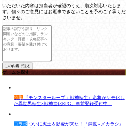
いただいた内容は担当者が確認のうえ、順次対応いたしま
す。個々のご意見にはお返事できないことを予めご了承くだ
さいませ。
ゲームを探す
特集
『モンスターループ：獣神転生』名将がケモ化し
た異世界転生×獣神進化RPG。事前登録受付中！
コラボ
ついに虎王＆影虎が来た！『鋼嵐 - メカラシ』