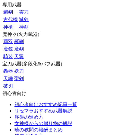
専用武器
覇剣
霊刀
古代機
滅剣
神槍
神剣
魔神器(火力武器)
覇双
羅刹
魔銃
魔剣
騎装
天翼
宝刀武器(多段化&バフ武器)
轟器
妖刀
天錘
聖剣
破刃
初心者向け
初心者向けおすすめ記事一覧
リセマラおすすめ武器解説
序盤の進め方
女神様からの贈り物の解説
暁の狭間の報酬まとめ