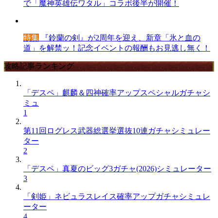
で「魔神英雄伝ワタル」コラボ後半が開催！
特集
『鈴蘭の剣』が2周年を迎え、新章「氷と血の
道」を解禁ッ！記念イベントの報酬もお見逃し無く！
攻略記事ランキング
「デスペ」麒麟＆四神確率アップスペシャルガチャシ
ミュ
1
第11回ログレス武器総選挙選抜10連ガチャシミュレー
ター
2
「デスペ」真夏のビッグ3ガチャ(2026)シミュレーター
3
「剣姫」ネビュラスレイス確率アップガチャシミュレ
ーター
4