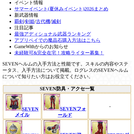
イベント情報
サマーイベント(夏休みイベント)2026まとめ
新武器情報
覇剣
/
剣姫
/
古代機
/
滅剣
注目記事
最強アディショナル武器ランキング
アプリペイでの魔晶石購入方法はこちら
GameWithからのお知らせ
未経験可&完全在宅！攻略ライター募集！
SEVENヘルムの入手方法と性能です。スキルの内容やステ
ータス、入手方法について掲載。ログレスのSEVENヘルム
について知りたい方はお役立てください。
SEVEN防具・アクセ一覧
-
SEVENフォ
SEVEN
メイル
ールド