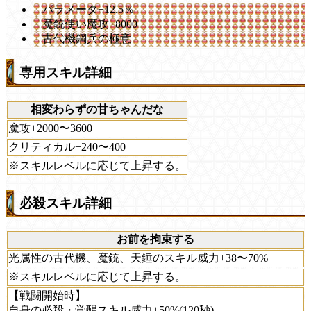
パラメータ+12.5％
魔銃使い魔攻+8000
古代機鋼兵の極意
専用スキル詳細
相変わらずの甘ちゃんだな
魔攻+2000〜3600
クリティカル+240〜400
※スキルレベルに応じて上昇する。
必殺スキル詳細
お前を拘束する
光属性の古代機、魔銃、天錘のスキル威力+38〜70%
※スキルレベルに応じて上昇する。
【戦闘開始時】
自身の必殺・覚醒スキル威力+50%(120秒)