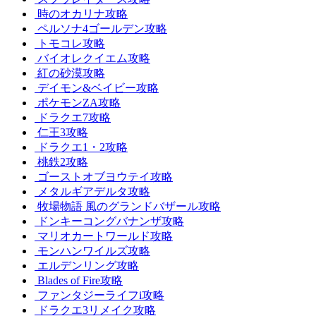
時のオカリナ攻略
ペルソナ4ゴールデン攻略
トモコレ攻略
バイオレクイエム攻略
紅の砂漠攻略
デイモン&ベイビー攻略
ポケモンZA攻略
ドラクエ7攻略
仁王3攻略
ドラクエ1・2攻略
桃鉄2攻略
ゴーストオブヨウテイ攻略
メタルギアデルタ攻略
牧場物語 風のグランドバザール攻略
ドンキーコングバナンザ攻略
マリオカートワールド攻略
モンハンワイルズ攻略
エルデンリング攻略
Blades of Fire攻略
ファンタジーライフi攻略
ドラクエ3リメイク攻略