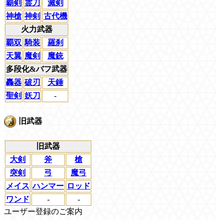
覇剣
霊刀
滅剣
神槍
神剣
古代機
火力武器
覇双
騎装
羅刹
天翼
魔剣
魔銃
多段化&バフ武器
轟器
破刃
天錘
聖剣
妖刀
-
旧武器
旧武器
大剣
斧
槍
突剣
弓
魔弓
メイス
ハンマー
ロッド
ワンド
-
-
ユーザー登録のご案内