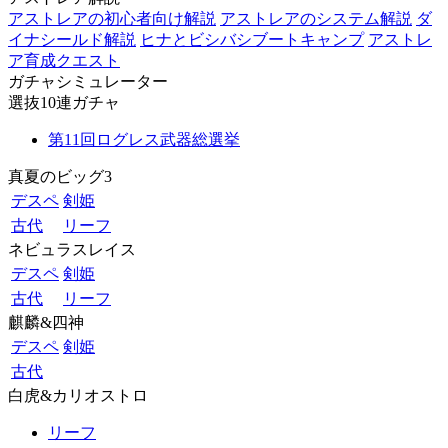
アストレアの初心者向け解説
アストレアのシステム解説
ダ
イナシールド解説
ヒナとビシバシブートキャンプ
アストレ
ア育成クエスト
ガチャシミュレーター
選抜10連ガチャ
第11回ログレス武器総選挙
真夏のビッグ3
デスペ
剣姫
古代
リーフ
ネビュラスレイス
デスペ
剣姫
古代
リーフ
麒麟&四神
デスペ
剣姫
古代
白虎&カリオストロ
リーフ