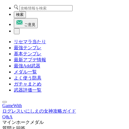
検索
ご意見
リセマラ当たり
最強テンプレ
基本テンプレ
最新アプデ情報
最強Add武器
メダル一覧
よく使う防具
ガチャまとめ
武器評価一覧
GameWith
ログレスいにしえの女神攻略ガイド
Q&A
マインホークメダル
質問と回答