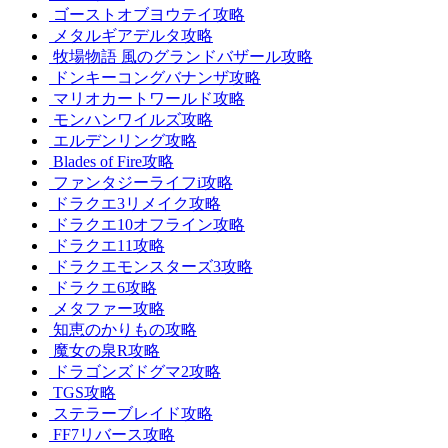
ゴーストオブヨウテイ攻略
メタルギアデルタ攻略
牧場物語 風のグランドバザール攻略
ドンキーコングバナンザ攻略
マリオカートワールド攻略
モンハンワイルズ攻略
エルデンリング攻略
Blades of Fire攻略
ファンタジーライフi攻略
ドラクエ3リメイク攻略
ドラクエ10オフライン攻略
ドラクエ11攻略
ドラクエモンスターズ3攻略
ドラクエ6攻略
メタファー攻略
知恵のかりもの攻略
魔女の泉R攻略
ドラゴンズドグマ2攻略
TGS攻略
ステラーブレイド攻略
FF7リバース攻略