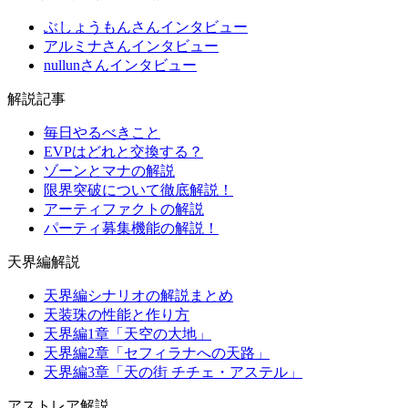
ぶしょうもんさんインタビュー
アルミナさんインタビュー
nullunさんインタビュー
解説記事
毎日やるべきこと
EVPはどれと交換する？
ゾーンとマナの解説
限界突破について徹底解説！
アーティファクトの解説
パーティ募集機能の解説！
天界編解説
天界編シナリオの解説まとめ
天装珠の性能と作り方
天界編1章「天空の大地」
天界編2章「セフィラナへの天路」
天界編3章「天の街 チチェ・アステル」
アストレア解説