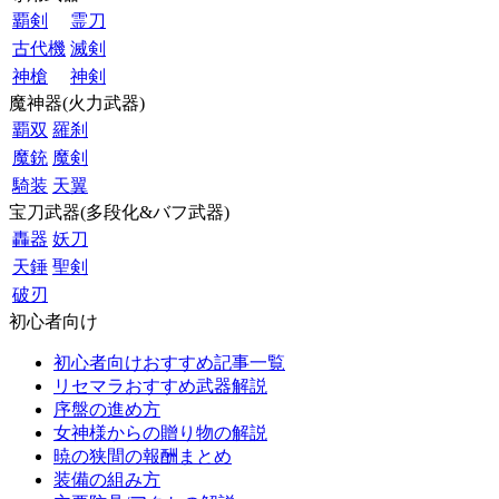
覇剣
霊刀
古代機
滅剣
神槍
神剣
魔神器(火力武器)
覇双
羅刹
魔銃
魔剣
騎装
天翼
宝刀武器(多段化&バフ武器)
轟器
妖刀
天錘
聖剣
破刃
初心者向け
初心者向けおすすめ記事一覧
リセマラおすすめ武器解説
序盤の進め方
女神様からの贈り物の解説
暁の狭間の報酬まとめ
装備の組み方