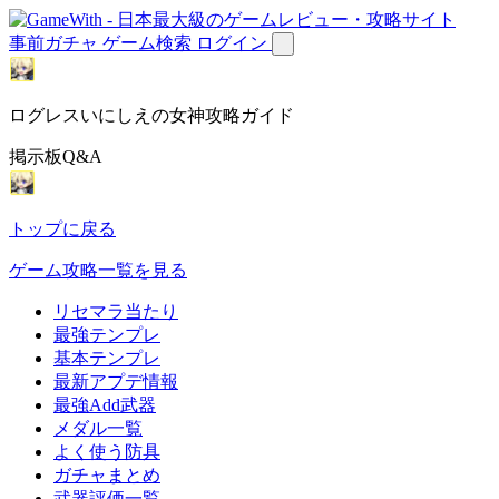
事前ガチャ
ゲーム検索
ログイン
ログレスいにしえの女神攻略ガイド
掲示板Q&A
トップに戻る
ゲーム攻略一覧を見る
リセマラ当たり
最強テンプレ
基本テンプレ
最新アプデ情報
最強Add武器
メダル一覧
よく使う防具
ガチャまとめ
武器評価一覧