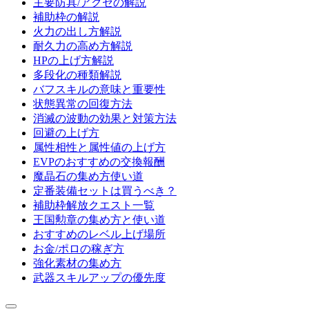
主要防具/アクセの解説
補助枠の解説
火力の出し方解説
耐久力の高め方解説
HPの上げ方解説
多段化の種類解説
バフスキルの意味と重要性
状態異常の回復方法
消滅の波動の効果と対策方法
回避の上げ方
属性相性と属性値の上げ方
EVPのおすすめの交換報酬
魔晶石の集め方使い道
定番装備セットは買うべき？
補助枠解放クエスト一覧
王国勲章の集め方と使い道
おすすめのレベル上げ場所
お金/ポロの稼ぎ方
強化素材の集め方
武器スキルアップの優先度