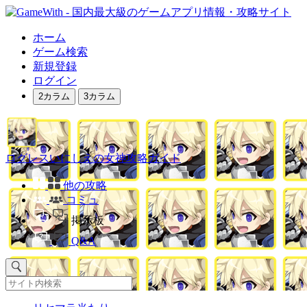
ホーム
ゲーム検索
新規登録
ログイン
2カラム
3カラム
ログレスいにしえの女神攻略ガイド
他の攻略
コミュ
掲示板
Q&A