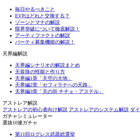
毎日やるべきこと
EVPはどれと交換する？
ゾーンとマナの解説
限界突破について徹底解説！
アーティファクトの解説
パーティ募集機能の解説！
天界編解説
天界編シナリオの解説まとめ
天装珠の性能と作り方
天界編1章「天空の大地」
天界編2章「セフィラナへの天路」
天界編3章「天の街 チチェ・アステル」
アストレア解説
アストレアの初心者向け解説
アストレアのシステム解説
ダイ
ガチャシミュレーター
選抜10連ガチャ
第11回ログレス武器総選挙