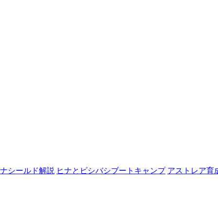
ナシールド解説
ヒナとビシバシブートキャンプ
アストレア育