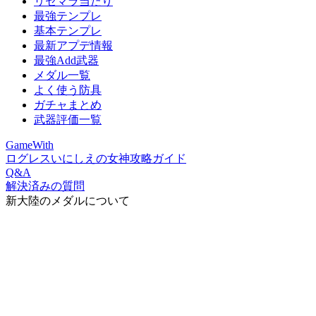
リセマラ当たり
最強テンプレ
基本テンプレ
最新アプデ情報
最強Add武器
メダル一覧
よく使う防具
ガチャまとめ
武器評価一覧
GameWith
ログレスいにしえの女神攻略ガイド
Q&A
解決済みの質問
新大陸のメダルについて