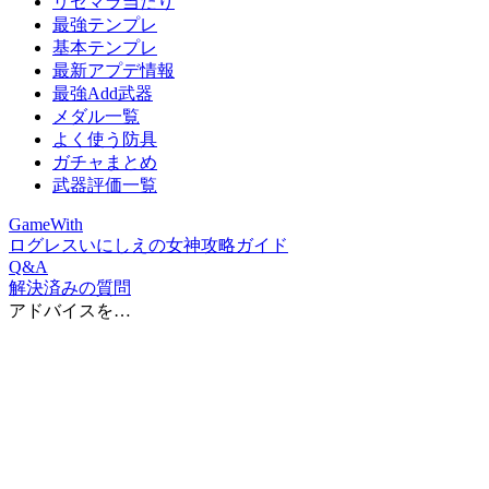
リセマラ当たり
最強テンプレ
基本テンプレ
最新アプデ情報
最強Add武器
メダル一覧
よく使う防具
ガチャまとめ
武器評価一覧
GameWith
ログレスいにしえの女神攻略ガイド
Q&A
解決済みの質問
アドバイスを…