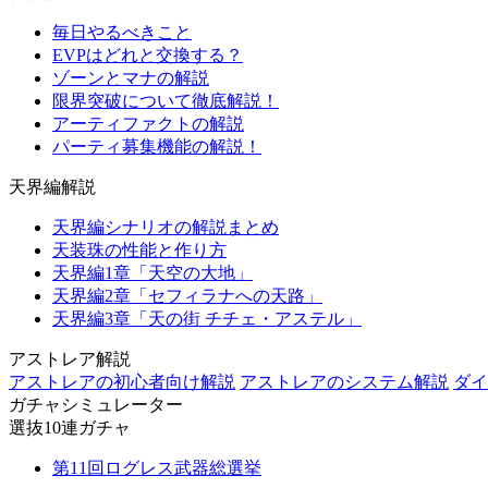
毎日やるべきこと
EVPはどれと交換する？
ゾーンとマナの解説
限界突破について徹底解説！
アーティファクトの解説
パーティ募集機能の解説！
天界編解説
天界編シナリオの解説まとめ
天装珠の性能と作り方
天界編1章「天空の大地」
天界編2章「セフィラナへの天路」
天界編3章「天の街 チチェ・アステル」
アストレア解説
アストレアの初心者向け解説
アストレアのシステム解説
ダイ
ガチャシミュレーター
選抜10連ガチャ
第11回ログレス武器総選挙