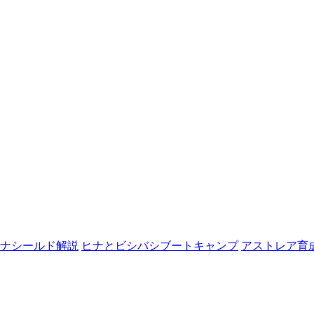
ナシールド解説
ヒナとビシバシブートキャンプ
アストレア育