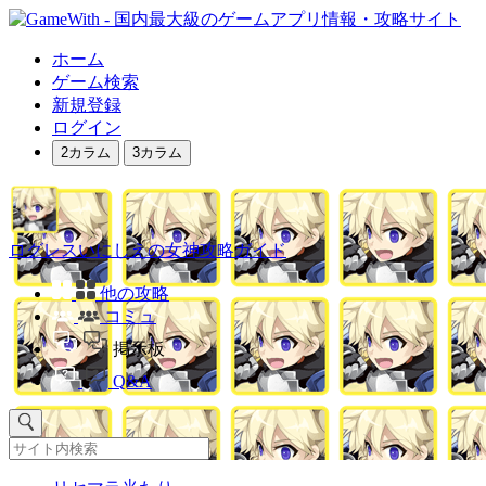
ホーム
ゲーム検索
新規登録
ログイン
2カラム
3カラム
ログレスいにしえの女神攻略ガイド
他の攻略
コミュ
掲示板
Q&A