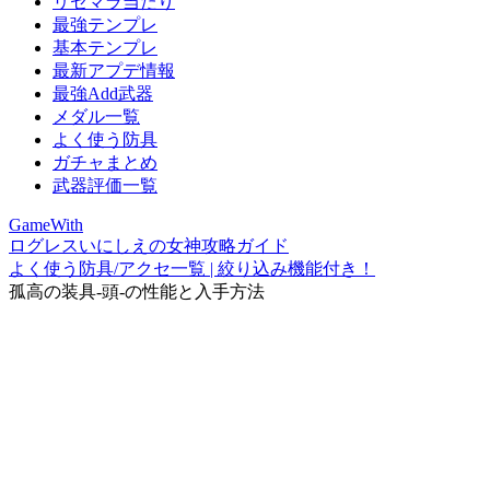
リセマラ当たり
最強テンプレ
基本テンプレ
最新アプデ情報
最強Add武器
メダル一覧
よく使う防具
ガチャまとめ
武器評価一覧
GameWith
ログレスいにしえの女神攻略ガイド
よく使う防具/アクセ一覧 | 絞り込み機能付き！
孤高の装具-頭-の性能と入手方法