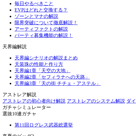
毎日やるべきこと
EVPはどれと交換する？
ゾーンとマナの解説
限界突破について徹底解説！
アーティファクトの解説
パーティ募集機能の解説！
天界編解説
天界編シナリオの解説まとめ
天装珠の性能と作り方
天界編1章「天空の大地」
天界編2章「セフィラナへの天路」
天界編3章「天の街 チチェ・アステル」
アストレア解説
アストレアの初心者向け解説
アストレアのシステム解説
ダイ
ガチャシミュレーター
選抜10連ガチャ
第11回ログレス武器総選挙