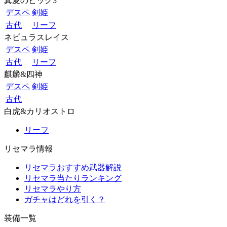
真夏のビッグ3
デスペ
剣姫
古代
リーフ
ネビュラスレイス
デスペ
剣姫
古代
リーフ
麒麟&四神
デスペ
剣姫
古代
白虎&カリオストロ
リーフ
リセマラ情報
リセマラおすすめ武器解説
リセマラ当たりランキング
リセマラやり方
ガチャはどれを引く？
装備一覧