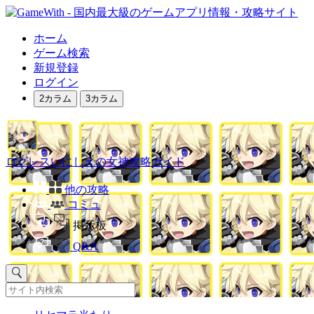
ホーム
ゲーム検索
新規登録
ログイン
2カラム
3カラム
ログレスいにしえの女神攻略ガイド
他の攻略
コミュ
掲示板
Q&A