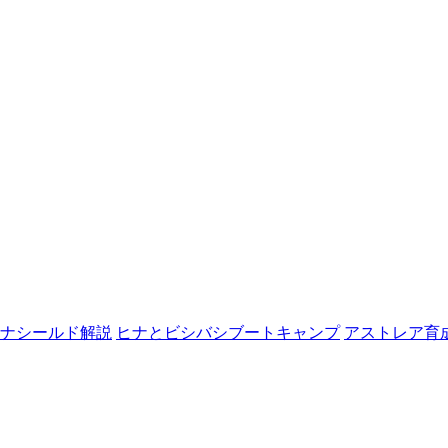
ナシールド解説
ヒナとビシバシブートキャンプ
アストレア育