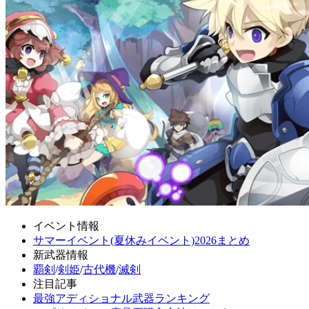
イベント情報
サマーイベント(夏休みイベント)2026まとめ
新武器情報
覇剣
/
剣姫
/
古代機
/
滅剣
注目記事
最強アディショナル武器ランキング