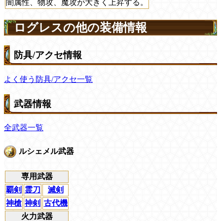
闇属性、物攻、魔攻が大きく上昇する。
ログレスの他の装備情報
防具/アクセ情報
よく使う防具/アクセ一覧
武器情報
全武器一覧
ルシェメル武器
専用武器
覇剣
霊刀
滅剣
神槍
神剣
古代機
火力武器