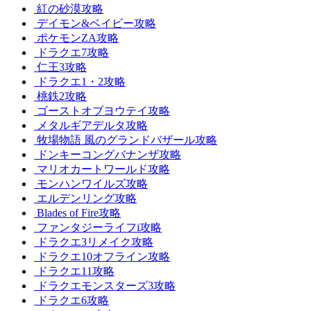
紅の砂漠攻略
デイモン&ベイビー攻略
ポケモンZA攻略
ドラクエ7攻略
仁王3攻略
ドラクエ1・2攻略
桃鉄2攻略
ゴーストオブヨウテイ攻略
メタルギアデルタ攻略
牧場物語 風のグランドバザール攻略
ドンキーコングバナンザ攻略
マリオカートワールド攻略
モンハンワイルズ攻略
エルデンリング攻略
Blades of Fire攻略
ファンタジーライフi攻略
ドラクエ3リメイク攻略
ドラクエ10オフライン攻略
ドラクエ11攻略
ドラクエモンスターズ3攻略
ドラクエ6攻略