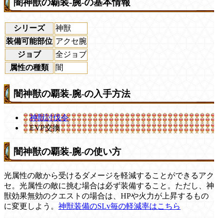
闇神獣の覇装-腕-の基本情報
シリーズ
神獣
装備可能部位
アクセ腕
ジョブ
全ジョブ
属性の種類
闇
闇神獣の覇装-腕-の入手方法
神獣討伐令
EVP交換
闇神獣の覇装-腕-の使い方
光属性の敵から受けるダメージを軽減することができるアク
セ。光属性の敵に挑む場合は必ず装備すること。ただし、神
獣効果無効のクエストの場合は、HPや火力が上昇するもの
に変更しよう。
神獣装備のSLv毎の軽減率はこちら