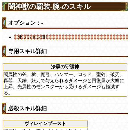
闇神獣の覇装-腕-のスキル
オプション：-
オプション無し
専用スキル詳細
漆黒の守護神
闇属性の斧、槍、魔弓、ハンマー、ロッド、聖剣、破刃、
轟器、天錘、妖刀で与えられるダメージと回復量が大幅に
上昇。光属性のモンスターから受けるダメージも軽減す
る。
必殺スキル詳細
ヴィレインブースト