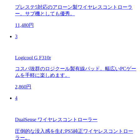
プレステ5対応のアローン製ワイヤレスコントローラ
ー。サブ機としても優秀。
11,480円
3
Logicool G F310r
コスパ抜群のロジクール製有線パッド。幅広いPCゲー
ムを手軽に楽しめます。
2,860円
4
DualSense ワイヤレスコントローラー
圧倒的な没入感を生むPS5純正ワイヤレスコントロー
ラー。