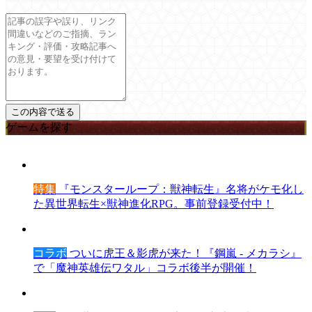
ゲームを探す
特集
『モンスターループ：獣神転生』名将がケモ化し
た異世界転生×獣神進化RPG。事前登録受付中！
コラボ
ついに虎王＆影虎が来た！『鋼嵐 - メカラシ』
で「魔神英雄伝ワタル」コラボ後半が開催！