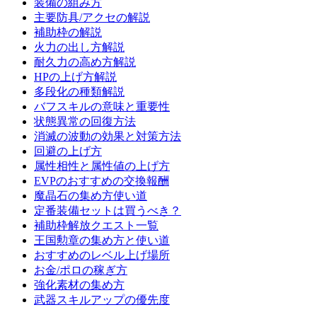
装備の組み方
主要防具/アクセの解説
補助枠の解説
火力の出し方解説
耐久力の高め方解説
HPの上げ方解説
多段化の種類解説
バフスキルの意味と重要性
状態異常の回復方法
消滅の波動の効果と対策方法
回避の上げ方
属性相性と属性値の上げ方
EVPのおすすめの交換報酬
魔晶石の集め方使い道
定番装備セットは買うべき？
補助枠解放クエスト一覧
王国勲章の集め方と使い道
おすすめのレベル上げ場所
お金/ポロの稼ぎ方
強化素材の集め方
武器スキルアップの優先度