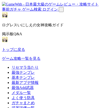
事前ガチャ
ゲーム検索
ログイン
ログレスいにしえの女神攻略ガイド
掲示板Q&A
トップに戻る
ゲーム攻略一覧を見る
リセマラ当たり
最強テンプレ
基本テンプレ
最新アプデ情報
最強Add武器
メダル一覧
よく使う防具
ガチャまとめ
武器評価一覧