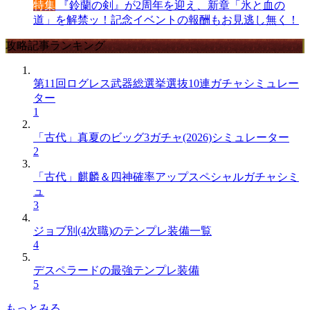
特集
『鈴蘭の剣』が2周年を迎え、新章「氷と血の
道」を解禁ッ！記念イベントの報酬もお見逃し無く！
攻略記事ランキング
第11回ログレス武器総選挙選抜10連ガチャシミュレー
ター
1
「古代」真夏のビッグ3ガチャ(2026)シミュレーター
2
「古代」麒麟＆四神確率アップスペシャルガチャシミ
ュ
3
ジョブ別(4次職)のテンプレ装備一覧
4
デスペラードの最強テンプレ装備
5
もっとみる