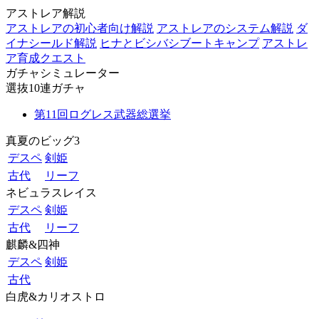
アストレア解説
アストレアの初心者向け解説
アストレアのシステム解説
ダ
イナシールド解説
ヒナとビシバシブートキャンプ
アストレ
ア育成クエスト
ガチャシミュレーター
選抜10連ガチャ
第11回ログレス武器総選挙
真夏のビッグ3
デスペ
剣姫
古代
リーフ
ネビュラスレイス
デスペ
剣姫
古代
リーフ
麒麟&四神
デスペ
剣姫
古代
白虎&カリオストロ