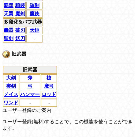
覇双
騎装
羅刹
天翼
魔剣
魔銃
多段化&バフ武器
轟器
破刃
天錘
聖剣
妖刀
-
旧武器
旧武器
大剣
斧
槍
突剣
弓
魔弓
メイス
ハンマー
ロッド
ワンド
-
-
ユーザー登録のご案内
ユーザー登録(無料)することで、この機能を使うことができ
ます。