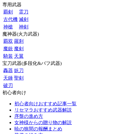
専用武器
覇剣
霊刀
古代機
滅剣
神槍
神剣
魔神器(火力武器)
覇双
羅刹
魔銃
魔剣
騎装
天翼
宝刀武器(多段化&バフ武器)
轟器
妖刀
天錘
聖剣
破刃
初心者向け
初心者向けおすすめ記事一覧
リセマラおすすめ武器解説
序盤の進め方
女神様からの贈り物の解説
暁の狭間の報酬まとめ