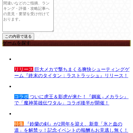
ゲームを探す
リリース
巨大メカで撃ちまくる爽快シューティングゲ
ーム『終末のタイタン：ラストラッシュ』リリース！
コラボ
ついに虎王＆影虎が来た！『鋼嵐 - メカラシ』
で「魔神英雄伝ワタル」コラボ後半が開催！
特集
『鈴蘭の剣』が2周年を迎え、新章「氷と血の
道」を解禁ッ！記念イベントの報酬もお見逃し無く！