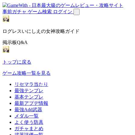
事前ガチャ
ゲーム検索
ログイン
ログレスいにしえの女神攻略ガイド
掲示板Q&A
トップに戻る
ゲーム攻略一覧を見る
リセマラ当たり
最強テンプレ
基本テンプレ
最新アプデ情報
最強Add武器
メダル一覧
よく使う防具
ガチャまとめ
武器評価一覧