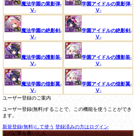
学園アイドルの業影弾-
魔法学園の業影弾-
Ⅴ-
Ⅴ-
魔法学園の絶影剣-
学園アイドルの絶影剣-
Ⅴ-
Ⅴ-
魔法学園の護影装-
学園アイドルの護影装-
Ⅴ-
Ⅴ-
魔法学園の煌影翼-
学園アイドルの煌影翼-
Ⅴ-
Ⅴ-
ユーザー登録のご案内
ユーザー登録(無料)することで、この機能を使うことができ
ます。
新規登録(無料)して使う
登録済みの方はログイン
この記事を書いた人