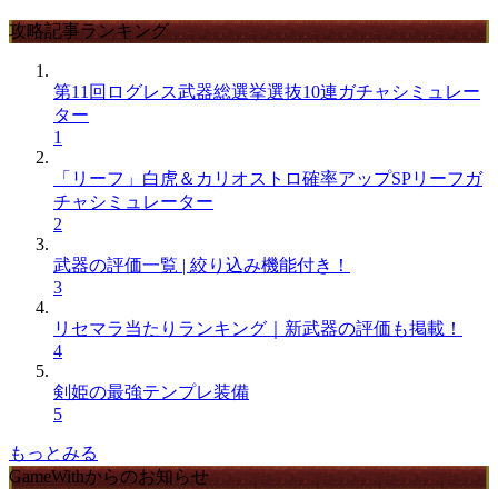
攻略記事ランキング
第11回ログレス武器総選挙選抜10連ガチャシミュレー
ター
1
「リーフ」白虎＆カリオストロ確率アップSPリーフガ
チャシミュレーター
2
武器の評価一覧 | 絞り込み機能付き！
3
リセマラ当たりランキング｜新武器の評価も掲載！
4
剣姫の最強テンプレ装備
5
もっとみる
GameWithからのお知らせ