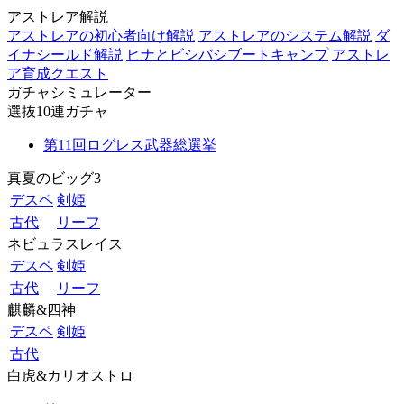
アストレア解説
アストレアの初心者向け解説
アストレアのシステム解説
ダ
イナシールド解説
ヒナとビシバシブートキャンプ
アストレ
ア育成クエスト
ガチャシミュレーター
選抜10連ガチャ
第11回ログレス武器総選挙
真夏のビッグ3
デスペ
剣姫
古代
リーフ
ネビュラスレイス
デスペ
剣姫
古代
リーフ
麒麟&四神
デスペ
剣姫
古代
白虎&カリオストロ