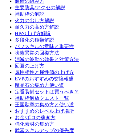
装備の組み方
主要防具/アクセの解説
補助枠の解説
火力の出し方解説
耐久力の高め方解説
HPの上げ方解説
多段化の種類解説
バフスキルの意味と重要性
状態異常の回復方法
消滅の波動の効果と対策方法
回避の上げ方
属性相性と属性値の上げ方
EVPのおすすめの交換報酬
魔晶石の集め方使い道
定番装備セットは買うべき？
補助枠解放クエスト一覧
王国勲章の集め方と使い道
おすすめのレベル上げ場所
お金/ポロの稼ぎ方
強化素材の集め方
武器スキルアップの優先度