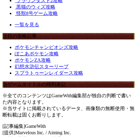
ブラウンダスト2攻略
黒猫のウィズ攻略
怪獣8号ゲーム攻略
一覧を見る
注目の攻略記事
ポケモンチャンピオンズ攻略
ぽこあポケモン攻略
ポケモンZA攻略
幻想水滸伝スターリープ
スプラトゥーンレイダース攻略
当ゲームタイトルの権利表記
※全てのコンテンツはGameWith編集部が独自の判断で書い
た内容となります。
※当サイトに掲載されているデータ、画像類の無断使用・無
断転載は固くお断りします。
[記事編集]GameWith
[提供]Marvelous Inc. / Aiming Inc.