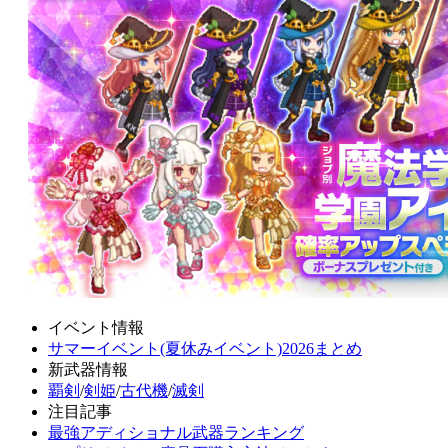
イベント情報
サマーイベント(夏休みイベント)2026まとめ
新武器情報
覇剣
/
剣姫
/
古代機
/
滅剣
注目記事
最強アディショナル武器ランキング