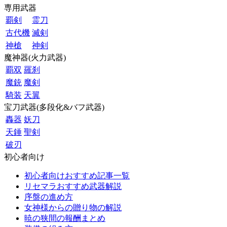
専用武器
覇剣
霊刀
古代機
滅剣
神槍
神剣
魔神器(火力武器)
覇双
羅刹
魔銃
魔剣
騎装
天翼
宝刀武器(多段化&バフ武器)
轟器
妖刀
天錘
聖剣
破刃
初心者向け
初心者向けおすすめ記事一覧
リセマラおすすめ武器解説
序盤の進め方
女神様からの贈り物の解説
暁の狭間の報酬まとめ