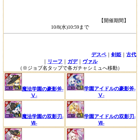
【開催期間】
10/8(水)10:59まで
デスペ
｜
剣姫
｜
古代
｜
リーフ
｜
ガデ
｜
ヴァル
（※ジョブ名タップで各ガチャシミュへ移動）
学園アイドルの豪影斧-
魔法学園の豪影斧-
Ⅴ-
Ⅴ-
学園アイドルの双影刃-
魔法学園の双影刃-
Ⅶ-
Ⅶ-