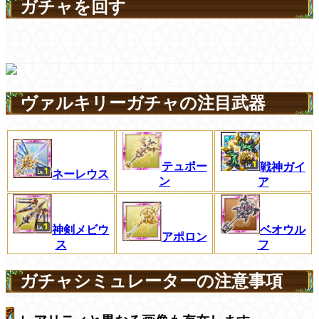
ガチャを回す
ヴァルキリーガチャの注目武器
テュポー
戦神ガイ
ネーレウス
ン
ア
神剣メビウ
ベオウル
アポロン
ス
フ
ガチャシミュレーターの注意事項