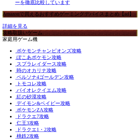
ーを徹底比較しています
Amazonで買えるおすすめゲーミングデバイスまとめ【ad】
詳細を見る
攻略取扱いゲーム
家庭用ゲーム機
ポケモンチャンピオンズ攻略
ぽこあポケモン攻略
スプラレイダース攻略
時のオカリナ攻略
ペルソナ4ゴールデン攻略
トモコレ攻略
バイオレクイエム攻略
紅の砂漠攻略
デイモン&ベイビー攻略
ポケモンZA攻略
ドラクエ7攻略
仁王3攻略
ドラクエ1・2攻略
桃鉄2攻略