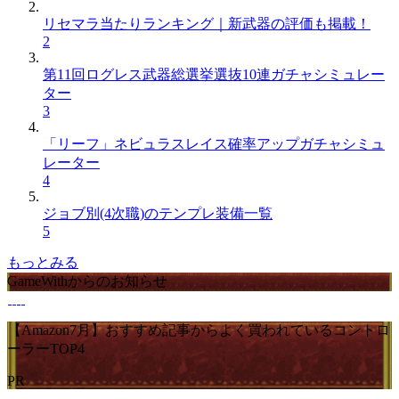
リセマラ当たりランキング｜新武器の評価も掲載！
2
第11回ログレス武器総選挙選抜10連ガチャシミュレー
ター
3
「リーフ」ネビュラスレイス確率アップガチャシミュ
レーター
4
ジョブ別(4次職)のテンプレ装備一覧
5
もっとみる
GameWithからのお知らせ
【Amazon7月】おすすめ記事からよく買われているコントロ
ーラーTOP4
PR