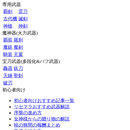
専用武器
覇剣
霊刀
古代機
滅剣
神槍
神剣
魔神器(火力武器)
覇双
羅刹
魔銃
魔剣
騎装
天翼
宝刀武器(多段化&バフ武器)
轟器
妖刀
天錘
聖剣
破刃
初心者向け
初心者向けおすすめ記事一覧
リセマラおすすめ武器解説
序盤の進め方
女神様からの贈り物の解説
暁の狭間の報酬まとめ