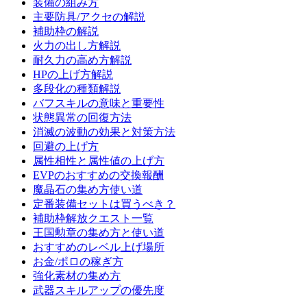
装備の組み方
主要防具/アクセの解説
補助枠の解説
火力の出し方解説
耐久力の高め方解説
HPの上げ方解説
多段化の種類解説
バフスキルの意味と重要性
状態異常の回復方法
消滅の波動の効果と対策方法
回避の上げ方
属性相性と属性値の上げ方
EVPのおすすめの交換報酬
魔晶石の集め方使い道
定番装備セットは買うべき？
補助枠解放クエスト一覧
王国勲章の集め方と使い道
おすすめのレベル上げ場所
お金/ポロの稼ぎ方
強化素材の集め方
武器スキルアップの優先度