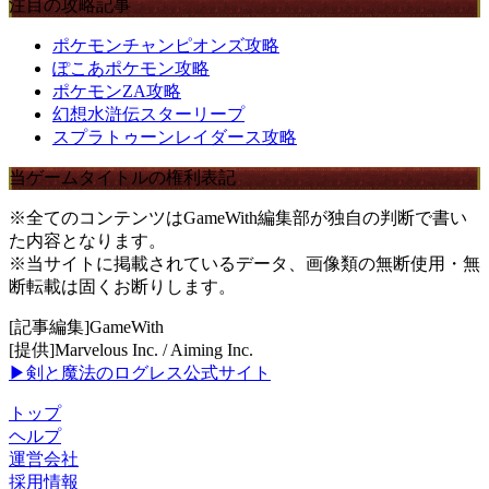
注目の攻略記事
ポケモンチャンピオンズ攻略
ぽこあポケモン攻略
ポケモンZA攻略
幻想水滸伝スターリープ
スプラトゥーンレイダース攻略
当ゲームタイトルの権利表記
※全てのコンテンツはGameWith編集部が独自の判断で書い
た内容となります。
※当サイトに掲載されているデータ、画像類の無断使用・無
断転載は固くお断りします。
[記事編集]GameWith
[提供]Marvelous Inc. / Aiming Inc.
▶剣と魔法のログレス公式サイト
トップ
ヘルプ
運営会社
採用情報