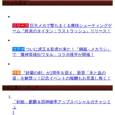
ゲームを探す
リリース
巨大メカで撃ちまくる爽快シューティングゲ
ーム『終末のタイタン：ラストラッシュ』リリース！
コラボ
ついに虎王＆影虎が来た！『鋼嵐 - メカラシ』
で「魔神英雄伝ワタル」コラボ後半が開催！
特集
『鈴蘭の剣』が2周年を迎え、新章「氷と血の
道」を解禁ッ！記念イベントの報酬もお見逃し無く！
攻略記事ランキング
「剣姫」麒麟＆四神確率アップスペシャルガチャシミ
ュ
1