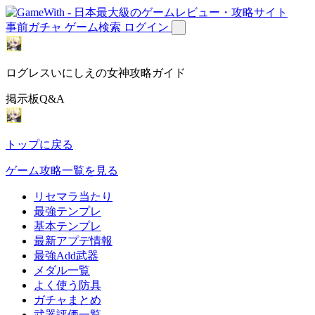
事前ガチャ
ゲーム検索
ログイン
ログレスいにしえの女神攻略ガイド
掲示板Q&A
トップに戻る
ゲーム攻略一覧を見る
リセマラ当たり
最強テンプレ
基本テンプレ
最新アプデ情報
最強Add武器
メダル一覧
よく使う防具
ガチャまとめ
武器評価一覧