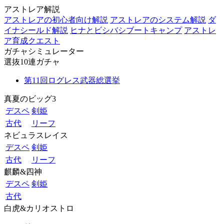
アストレア解説
アストレアの初心者向け解説
アストレアのシステム解説
ダ
イナシールド解説
ヒナとビシバシブートキャンプ
アストレ
ア育成クエスト
ガチャシミュレーター
選抜10連ガチャ
第11回ログレス武器総選挙
真夏のビッグ3
デスペ
剣姫
古代
リーフ
ネビュラスレイス
デスペ
剣姫
古代
リーフ
麒麟&四神
デスペ
剣姫
古代
白虎&カリオストロ