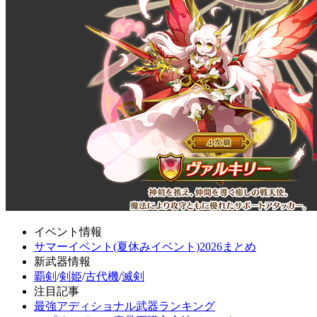
イベント情報
サマーイベント(夏休みイベント)2026まとめ
新武器情報
覇剣
/
剣姫
/
古代機
/
滅剣
注目記事
最強アディショナル武器ランキング