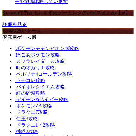
ーを徹底比較しています
Amazonで買えるおすすめゲーミングデバイスまとめ【ad】
詳細を見る
攻略取扱いゲーム
家庭用ゲーム機
ポケモンチャンピオンズ攻略
ぽこあポケモン攻略
スプラレイダース攻略
時のオカリナ攻略
ペルソナ4ゴールデン攻略
トモコレ攻略
バイオレクイエム攻略
紅の砂漠攻略
デイモン&ベイビー攻略
ポケモンZA攻略
ドラクエ7攻略
仁王3攻略
ドラクエ1・2攻略
桃鉄2攻略