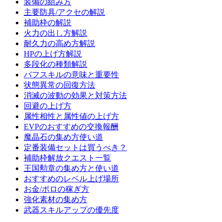
装備の組み方
主要防具/アクセの解説
補助枠の解説
火力の出し方解説
耐久力の高め方解説
HPの上げ方解説
多段化の種類解説
バフスキルの意味と重要性
状態異常の回復方法
消滅の波動の効果と対策方法
回避の上げ方
属性相性と属性値の上げ方
EVPのおすすめの交換報酬
魔晶石の集め方使い道
定番装備セットは買うべき？
補助枠解放クエスト一覧
王国勲章の集め方と使い道
おすすめのレベル上げ場所
お金/ポロの稼ぎ方
強化素材の集め方
武器スキルアップの優先度