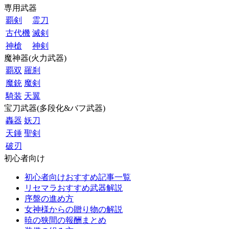
専用武器
覇剣
霊刀
古代機
滅剣
神槍
神剣
魔神器(火力武器)
覇双
羅刹
魔銃
魔剣
騎装
天翼
宝刀武器(多段化&バフ武器)
轟器
妖刀
天錘
聖剣
破刃
初心者向け
初心者向けおすすめ記事一覧
リセマラおすすめ武器解説
序盤の進め方
女神様からの贈り物の解説
暁の狭間の報酬まとめ