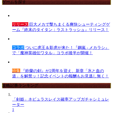
ゲームを探す
リリース
巨大メカで撃ちまくる爽快シューティングゲ
ーム『終末のタイタン：ラストラッシュ』リリース！
コラボ
ついに虎王＆影虎が来た！『鋼嵐 - メカラシ』
で「魔神英雄伝ワタル」コラボ後半が開催！
特集
『鈴蘭の剣』が2周年を迎え、新章「氷と血の
道」を解禁ッ！記念イベントの報酬もお見逃し無く！
攻略記事ランキング
「剣姫」ネビュラスレイス確率アップガチャシミュレ
ーター
1