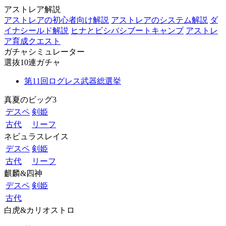
アストレア解説
アストレアの初心者向け解説
アストレアのシステム解説
ダ
イナシールド解説
ヒナとビシバシブートキャンプ
アストレ
ア育成クエスト
ガチャシミュレーター
選抜10連ガチャ
第11回ログレス武器総選挙
真夏のビッグ3
デスペ
剣姫
古代
リーフ
ネビュラスレイス
デスペ
剣姫
古代
リーフ
麒麟&四神
デスペ
剣姫
古代
白虎&カリオストロ