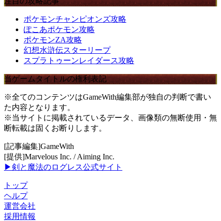
注目の攻略記事
ポケモンチャンピオンズ攻略
ぽこあポケモン攻略
ポケモンZA攻略
幻想水滸伝スターリープ
スプラトゥーンレイダース攻略
当ゲームタイトルの権利表記
※全てのコンテンツはGameWith編集部が独自の判断で書い
た内容となります。
※当サイトに掲載されているデータ、画像類の無断使用・無
断転載は固くお断りします。
[記事編集]GameWith
[提供]Marvelous Inc. / Aiming Inc.
▶剣と魔法のログレス公式サイト
トップ
ヘルプ
運営会社
採用情報