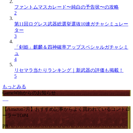
ファントムマスカレード〜純白の予告状〜の攻略
2
第11回ログレス武器総選挙選抜10連ガチャシミュレー
ター
3
「剣姫」麒麟＆四神確率アップスペシャルガチャシミ
ュ
4
リセマラ当たりランキング｜新武器の評価も掲載！
5
もっとみる
GameWithからのお知らせ
【Amazon7月】おすすめ記事からよく買われているコントロ
ーラーTOP4
PR