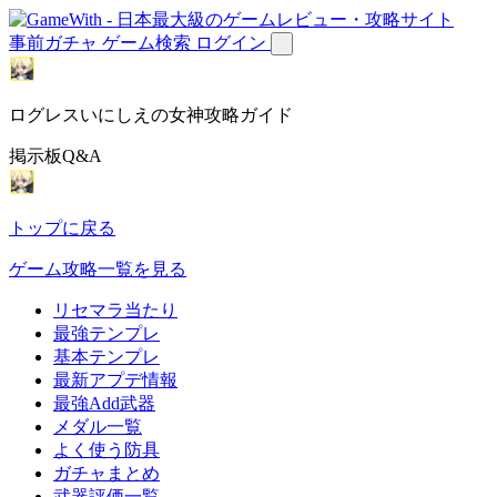
事前ガチャ
ゲーム検索
ログイン
ログレスいにしえの女神攻略ガイド
掲示板Q&A
トップに戻る
ゲーム攻略一覧を見る
リセマラ当たり
最強テンプレ
基本テンプレ
最新アプデ情報
最強Add武器
メダル一覧
よく使う防具
ガチャまとめ
武器評価一覧