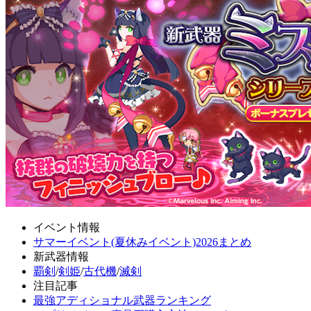
イベント情報
サマーイベント(夏休みイベント)2026まとめ
新武器情報
覇剣
/
剣姫
/
古代機
/
滅剣
注目記事
最強アディショナル武器ランキング