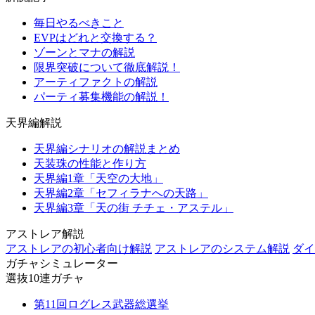
毎日やるべきこと
EVPはどれと交換する？
ゾーンとマナの解説
限界突破について徹底解説！
アーティファクトの解説
パーティ募集機能の解説！
天界編解説
天界編シナリオの解説まとめ
天装珠の性能と作り方
天界編1章「天空の大地」
天界編2章「セフィラナへの天路」
天界編3章「天の街 チチェ・アステル」
アストレア解説
アストレアの初心者向け解説
アストレアのシステム解説
ダイ
ガチャシミュレーター
選抜10連ガチャ
第11回ログレス武器総選挙