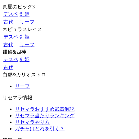
真夏のビッグ3
デスペ
剣姫
古代
リーフ
ネビュラスレイス
デスペ
剣姫
古代
リーフ
麒麟&四神
デスペ
剣姫
古代
白虎&カリオストロ
リーフ
リセマラ情報
リセマラおすすめ武器解説
リセマラ当たりランキング
リセマラやり方
ガチャはどれを引く？