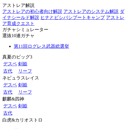
アストレア解説
アストレアの初心者向け解説
アストレアのシステム解説
ダ
イナシールド解説
ヒナとビシバシブートキャンプ
アストレ
ア育成クエスト
ガチャシミュレーター
選抜10連ガチャ
第11回ログレス武器総選挙
真夏のビッグ3
デスペ
剣姫
古代
リーフ
ネビュラスレイス
デスペ
剣姫
古代
リーフ
麒麟&四神
デスペ
剣姫
古代
白虎&カリオストロ