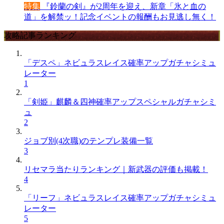
特集
『鈴蘭の剣』が2周年を迎え、新章「氷と血の
道」を解禁ッ！記念イベントの報酬もお見逃し無く！
攻略記事ランキング
「デスペ」ネビュラスレイス確率アップガチャシミュ
レーター
1
「剣姫」麒麟＆四神確率アップスペシャルガチャシミ
ュ
2
ジョブ別(4次職)のテンプレ装備一覧
3
リセマラ当たりランキング｜新武器の評価も掲載！
4
「リーフ」ネビュラスレイス確率アップガチャシミュ
レーター
5