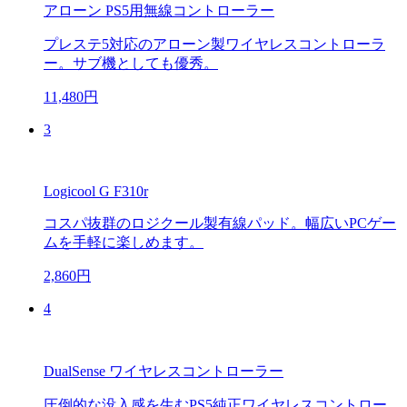
アローン PS5用無線コントローラー
プレステ5対応のアローン製ワイヤレスコントローラ
ー。サブ機としても優秀。
11,480円
3
Logicool G F310r
コスパ抜群のロジクール製有線パッド。幅広いPCゲー
ムを手軽に楽しめます。
2,860円
4
DualSense ワイヤレスコントローラー
圧倒的な没入感を生むPS5純正ワイヤレスコントロー