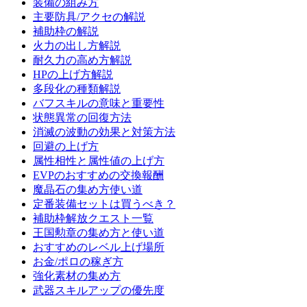
装備の組み方
主要防具/アクセの解説
補助枠の解説
火力の出し方解説
耐久力の高め方解説
HPの上げ方解説
多段化の種類解説
バフスキルの意味と重要性
状態異常の回復方法
消滅の波動の効果と対策方法
回避の上げ方
属性相性と属性値の上げ方
EVPのおすすめの交換報酬
魔晶石の集め方使い道
定番装備セットは買うべき？
補助枠解放クエスト一覧
王国勲章の集め方と使い道
おすすめのレベル上げ場所
お金/ポロの稼ぎ方
強化素材の集め方
武器スキルアップの優先度