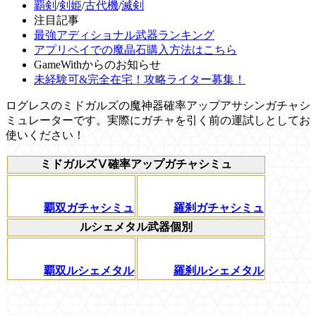
覇剣
/
剣姫
/
古代機
/
滅剣
注目記事
最強アディショナル武器ランキング
アプリペイでの魔晶石購入方法はこちら
GameWithからのお知らせ
未経験可&完全在宅！攻略ライター募集！
ログレスのミドガルズの魔神器確率アップアサシンガチャシ
ミュレーターです。実際にガチャを引く前の運試しとしてお
使いください！
ミドガルズⅤ確率アップガチャシミュ
覇双ガチャシミュ
羅刹ガチャシミュ
ルシェメタル武器個別
覇双ルシェメタル
羅刹ルシェメタル