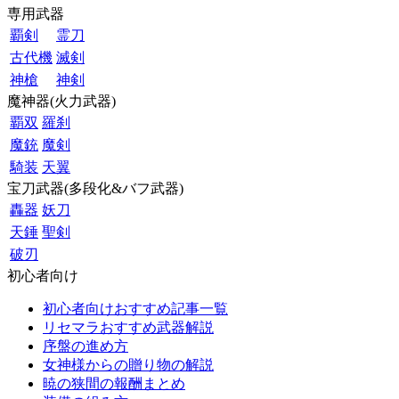
専用武器
覇剣
霊刀
古代機
滅剣
神槍
神剣
魔神器(火力武器)
覇双
羅刹
魔銃
魔剣
騎装
天翼
宝刀武器(多段化&バフ武器)
轟器
妖刀
天錘
聖剣
破刃
初心者向け
初心者向けおすすめ記事一覧
リセマラおすすめ武器解説
序盤の進め方
女神様からの贈り物の解説
暁の狭間の報酬まとめ