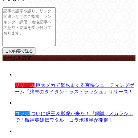
ゲームを探す
リリース
巨大メカで撃ちまくる爽快シューティングゲ
ーム『終末のタイタン：ラストラッシュ』リリース！
コラボ
ついに虎王＆影虎が来た！『鋼嵐 - メカラシ』
で「魔神英雄伝ワタル」コラボ後半が開催！