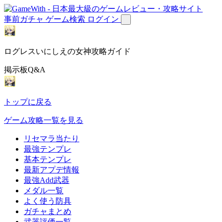
事前ガチャ
ゲーム検索
ログイン
ログレスいにしえの女神攻略ガイド
掲示板Q&A
トップに戻る
ゲーム攻略一覧を見る
リセマラ当たり
最強テンプレ
基本テンプレ
最新アプデ情報
最強Add武器
メダル一覧
よく使う防具
ガチャまとめ
武器評価一覧