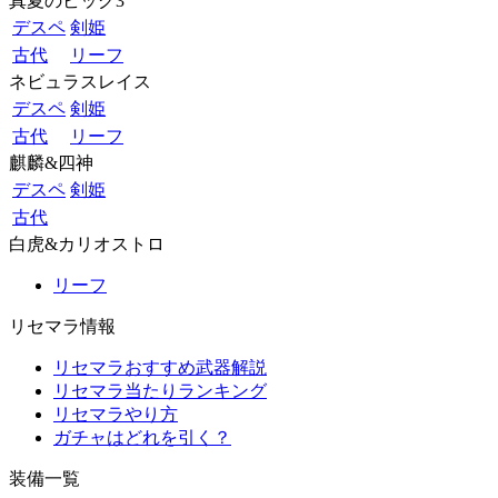
真夏のビッグ3
デスペ
剣姫
古代
リーフ
ネビュラスレイス
デスペ
剣姫
古代
リーフ
麒麟&四神
デスペ
剣姫
古代
白虎&カリオストロ
リーフ
リセマラ情報
リセマラおすすめ武器解説
リセマラ当たりランキング
リセマラやり方
ガチャはどれを引く？
装備一覧