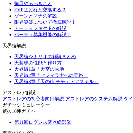
毎日やるべきこと
EVPはどれと交換する？
ゾーンとマナの解説
限界突破について徹底解説！
アーティファクトの解説
パーティ募集機能の解説！
天界編解説
天界編シナリオの解説まとめ
天装珠の性能と作り方
天界編1章「天空の大地」
天界編2章「セフィラナへの天路」
天界編3章「天の街 チチェ・アステル」
アストレア解説
アストレアの初心者向け解説
アストレアのシステム解説
ダイ
ガチャシミュレーター
選抜10連ガチャ
第11回ログレス武器総選挙