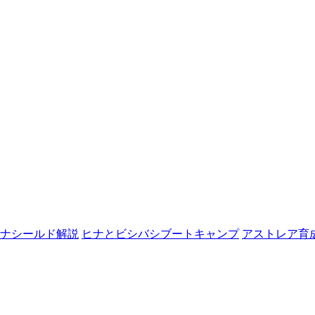
ナシールド解説
ヒナとビシバシブートキャンプ
アストレア育