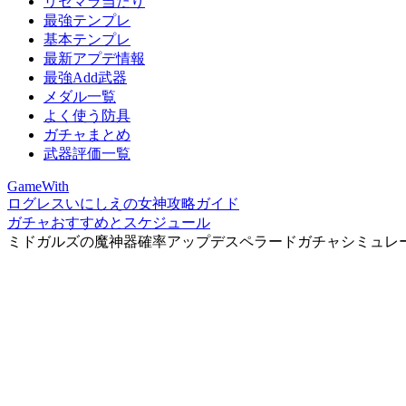
リセマラ当たり
最強テンプレ
基本テンプレ
最新アプデ情報
最強Add武器
メダル一覧
よく使う防具
ガチャまとめ
武器評価一覧
GameWith
ログレスいにしえの女神攻略ガイド
ガチャおすすめとスケジュール
ミドガルズの魔神器確率アップデスペラードガチャシミュレ