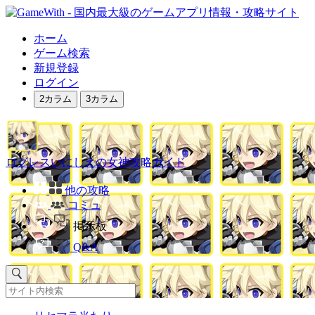
ホーム
ゲーム検索
新規登録
ログイン
2カラム
3カラム
ログレスいにしえの女神攻略ガイド
他の攻略
コミュ
掲示板
Q&A