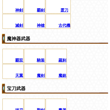
神剣
覇剣
霊刀
滅剣
神槍
古代機
魔神器武器
覇双
騎装
羅刹
天翼
魔剣
魔銃
宝刀武器