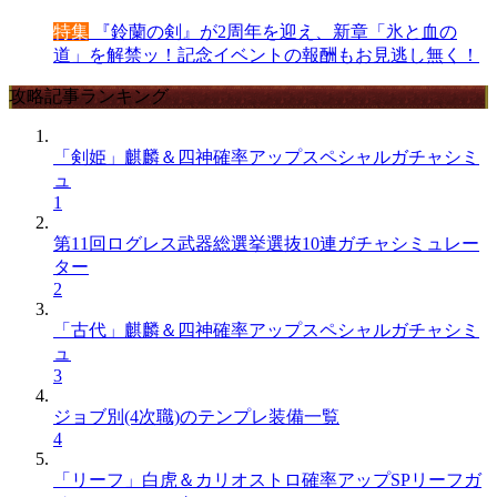
特集
『鈴蘭の剣』が2周年を迎え、新章「氷と血の
道」を解禁ッ！記念イベントの報酬もお見逃し無く！
攻略記事ランキング
「剣姫」麒麟＆四神確率アップスペシャルガチャシミ
ュ
1
第11回ログレス武器総選挙選抜10連ガチャシミュレー
ター
2
「古代」麒麟＆四神確率アップスペシャルガチャシミ
ュ
3
ジョブ別(4次職)のテンプレ装備一覧
4
「リーフ」白虎＆カリオストロ確率アップSPリーフガ