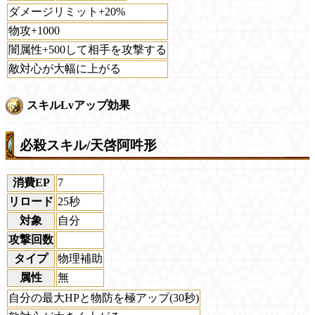
ダメージリミット+20%
物攻+1000
闇属性+500して相手を攻撃する
敵対心が大幅に上がる
スキルLvアップ効果
必殺スキル/天啓阿吽形
消費EP
7
リロード
25秒
対象
自分
攻撃回数
タイプ
物理補助
属性
無
自分の最大HPと物防を極アップ(30秒)