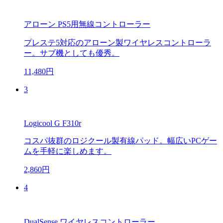
アローン PS5用無線コントローラー
プレステ5対応のアローン製ワイヤレスコントローラ
ー。サブ機としても優秀。
11,480円
3
Logicool G F310r
コスパ抜群のロジクール製有線パッド。幅広いPCゲー
ムを手軽に楽しめます。
2,860円
4
DualSense ワイヤレスコントローラー