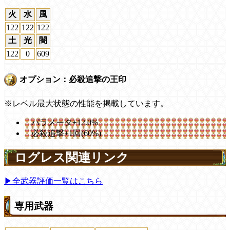
火
水
風
122
122
122
土
光
闇
122
0
609
オプション：必殺追撃の王印
※レベル最大状態の性能を掲載しています。
パラメータ+12.0%
必殺追撃+1回(60%)
ログレス関連リンク
▶全武器評価一覧はこちら
専用武器