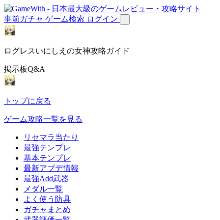
事前ガチャ
ゲーム検索
ログイン
ログレスいにしえの女神攻略ガイド
掲示板Q&A
トップに戻る
ゲーム攻略一覧を見る
リセマラ当たり
最強テンプレ
基本テンプレ
最新アプデ情報
最強Add武器
メダル一覧
よく使う防具
ガチャまとめ
武器評価一覧