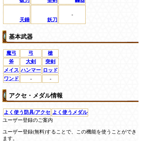
破刃
聖剣
轟器
-
天錘
妖刀
基本武器
魔弓
弓
槍
斧
大剣
突剣
メイス
ハンマー
ロッド
ワンド
-
-
アクセ・メダル情報
よく使う防具/アクセ
よく使うメダル
ユーザー登録のご案内
ユーザー登録(無料)することで、この機能を使うことができ
ます。