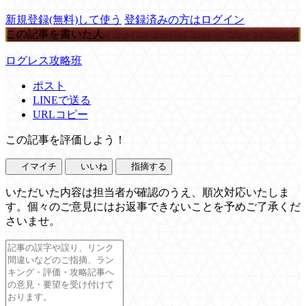
新規登録(無料)して使う
登録済みの方はログイン
この記事を書いた人
ログレス攻略班
ポスト
LINEで送る
URLコピー
この記事を評価しよう！
イマイチ
いいね
指摘する
いただいた内容は担当者が確認のうえ、順次対応いたしま
す。個々のご意見にはお返事できないことを予めご了承くだ
さいませ。