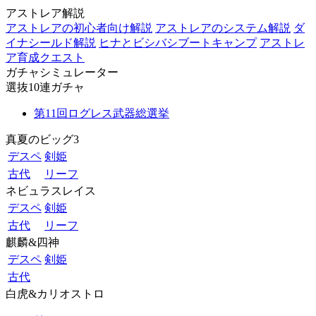
アストレア解説
アストレアの初心者向け解説
アストレアのシステム解説
ダ
イナシールド解説
ヒナとビシバシブートキャンプ
アストレ
ア育成クエスト
ガチャシミュレーター
選抜10連ガチャ
第11回ログレス武器総選挙
真夏のビッグ3
デスペ
剣姫
古代
リーフ
ネビュラスレイス
デスペ
剣姫
古代
リーフ
麒麟&四神
デスペ
剣姫
古代
白虎&カリオストロ