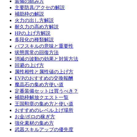
装備の組み方
主要防具/アクセの解説
補助枠の解説
火力の出し方解説
耐久力の高め方解説
HPの上げ方解説
多段化の種類解説
バフスキルの意味と重要性
状態異常の回復方法
消滅の波動の効果と対策方法
回避の上げ方
属性相性と属性値の上げ方
EVPのおすすめの交換報酬
魔晶石の集め方使い道
定番装備セットは買うべき？
補助枠解放クエスト一覧
王国勲章の集め方と使い道
おすすめのレベル上げ場所
お金/ポロの稼ぎ方
強化素材の集め方
武器スキルアップの優先度