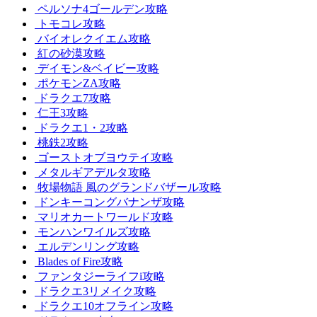
ペルソナ4ゴールデン攻略
トモコレ攻略
バイオレクイエム攻略
紅の砂漠攻略
デイモン&ベイビー攻略
ポケモンZA攻略
ドラクエ7攻略
仁王3攻略
ドラクエ1・2攻略
桃鉄2攻略
ゴーストオブヨウテイ攻略
メタルギアデルタ攻略
牧場物語 風のグランドバザール攻略
ドンキーコングバナンザ攻略
マリオカートワールド攻略
モンハンワイルズ攻略
エルデンリング攻略
Blades of Fire攻略
ファンタジーライフi攻略
ドラクエ3リメイク攻略
ドラクエ10オフライン攻略