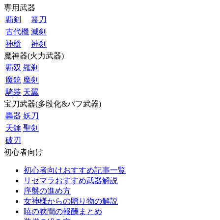
専用武器
覇剣
霊刀
古代機
滅剣
神槍
神剣
魔神器(火力武器)
覇双
羅刹
魔銃
魔剣
騎装
天翼
宝刀武器(多段化&バフ武器)
轟器
妖刀
天錘
聖剣
破刃
初心者向け
初心者向けおすすめ記事一覧
リセマラおすすめ武器解説
序盤の進め方
女神様からの贈り物の解説
暁の狭間の報酬まとめ