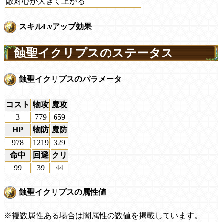
敵対心が大きく上がる
スキルLvアップ効果
蝕聖イクリプスのステータス
蝕聖イクリプスのパラメータ
コスト
物攻
魔攻
3
779
659
HP
物防
魔防
978
1219
329
命中
回避
クリ
99
39
44
蝕聖イクリプスの属性値
※複数属性ある場合は闇属性の数値を掲載しています。