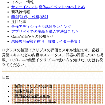
イベント情報
サマーイベント(夏休みイベント)2026まとめ
新武器情報
覇剣
/
剣姫
/
古代機
/
滅剣
注目記事
最強アディショナル武器ランキング
アプリペイでの魔晶石購入方法はこちら
GameWithからのお知らせ
未経験可&完全在宅！攻略ライター募集！
ログレスの蝕聖イクリプスの評価とスキル性能です。必殺・
覚醒スキルなどの内容やステータス、武器の評価について掲
載。ログレスの蝕聖イクリプスの使い方を知りたい方はお役
立てください。
目次
蝕聖イクリプスの評価
性能と解説
専用/必殺/覚醒スキル
ステータスとオプション