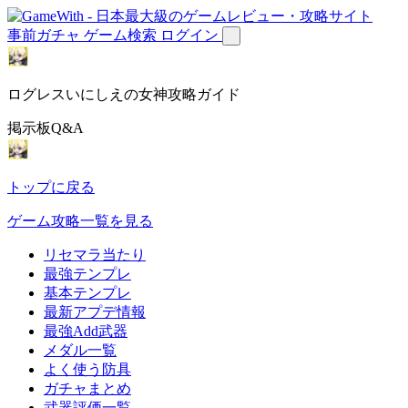
事前ガチャ
ゲーム検索
ログイン
ログレスいにしえの女神攻略ガイド
掲示板Q&A
トップに戻る
ゲーム攻略一覧を見る
リセマラ当たり
最強テンプレ
基本テンプレ
最新アプデ情報
最強Add武器
メダル一覧
よく使う防具
ガチャまとめ
武器評価一覧