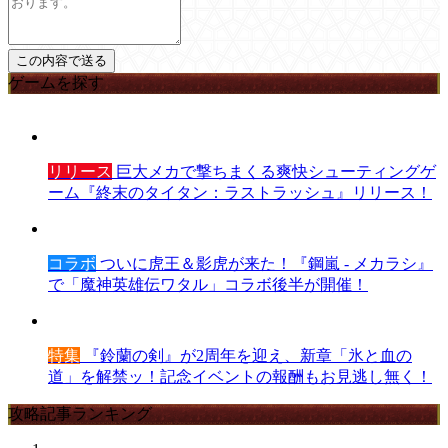
ゲームを探す
リリース
巨大メカで撃ちまくる爽快シューティングゲ
ーム『終末のタイタン：ラストラッシュ』リリース！
コラボ
ついに虎王＆影虎が来た！『鋼嵐 - メカラシ』
で「魔神英雄伝ワタル」コラボ後半が開催！
特集
『鈴蘭の剣』が2周年を迎え、新章「氷と血の
道」を解禁ッ！記念イベントの報酬もお見逃し無く！
攻略記事ランキング