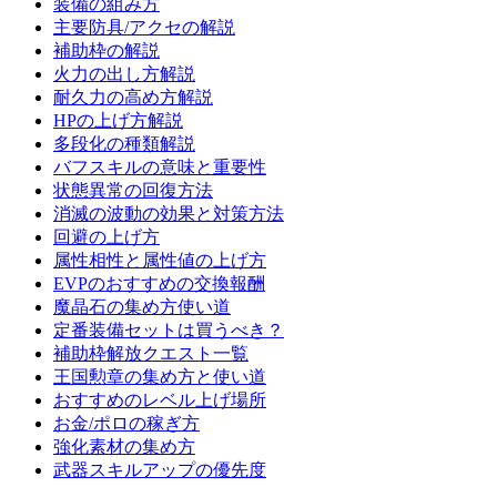
装備の組み方
主要防具/アクセの解説
補助枠の解説
火力の出し方解説
耐久力の高め方解説
HPの上げ方解説
多段化の種類解説
バフスキルの意味と重要性
状態異常の回復方法
消滅の波動の効果と対策方法
回避の上げ方
属性相性と属性値の上げ方
EVPのおすすめの交換報酬
魔晶石の集め方使い道
定番装備セットは買うべき？
補助枠解放クエスト一覧
王国勲章の集め方と使い道
おすすめのレベル上げ場所
お金/ポロの稼ぎ方
強化素材の集め方
武器スキルアップの優先度