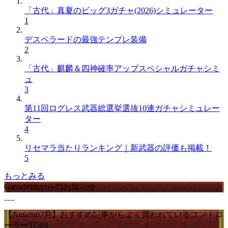
「古代」真夏のビッグ3ガチャ(2026)シミュレーター
1
デスペラードの最強テンプレ装備
2
「古代」麒麟＆四神確率アップスペシャルガチャシミ
ュ
3
第11回ログレス武器総選挙選抜10連ガチャシミュレー
ター
4
リセマラ当たりランキング｜新武器の評価も掲載！
5
もっとみる
GameWithからのお知らせ
【Amazon7月】おすすめ記事からよく買われているコントロ
ーラーTOP4