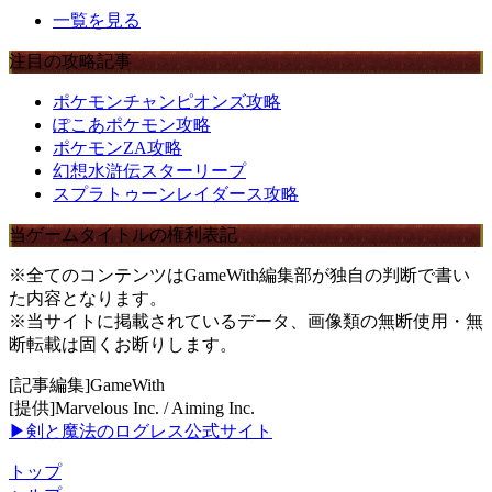
一覧を見る
注目の攻略記事
ポケモンチャンピオンズ攻略
ぽこあポケモン攻略
ポケモンZA攻略
幻想水滸伝スターリープ
スプラトゥーンレイダース攻略
当ゲームタイトルの権利表記
※全てのコンテンツはGameWith編集部が独自の判断で書い
た内容となります。
※当サイトに掲載されているデータ、画像類の無断使用・無
断転載は固くお断りします。
[記事編集]GameWith
[提供]Marvelous Inc. / Aiming Inc.
▶剣と魔法のログレス公式サイト
トップ