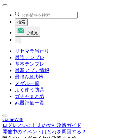
検索
ご意見
リセマラ当たり
最強テンプレ
基本テンプレ
最新アプデ情報
最強Add武器
メダル一覧
よく使う防具
ガチャまとめ
武器評価一覧
GameWith
ログレスいにしえの女神攻略ガイド
開催中のイベントはどれを周回する？