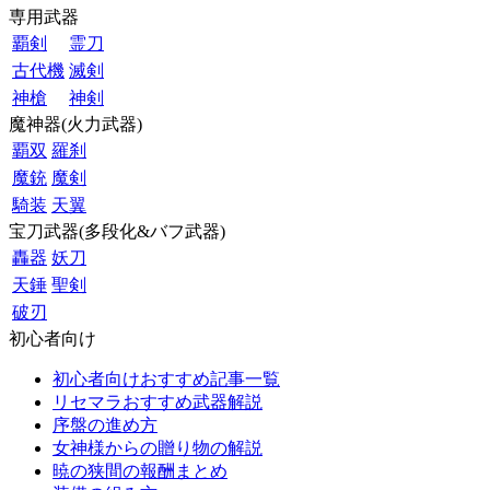
専用武器
覇剣
霊刀
古代機
滅剣
神槍
神剣
魔神器(火力武器)
覇双
羅刹
魔銃
魔剣
騎装
天翼
宝刀武器(多段化&バフ武器)
轟器
妖刀
天錘
聖剣
破刃
初心者向け
初心者向けおすすめ記事一覧
リセマラおすすめ武器解説
序盤の進め方
女神様からの贈り物の解説
暁の狭間の報酬まとめ