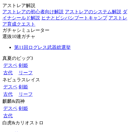
アストレア解説
アストレアの初心者向け解説
アストレアのシステム解説
ダ
イナシールド解説
ヒナとビシバシブートキャンプ
アストレ
ア育成クエスト
ガチャシミュレーター
選抜10連ガチャ
第11回ログレス武器総選挙
真夏のビッグ3
デスペ
剣姫
古代
リーフ
ネビュラスレイス
デスペ
剣姫
古代
リーフ
麒麟&四神
デスペ
剣姫
古代
白虎&カリオストロ