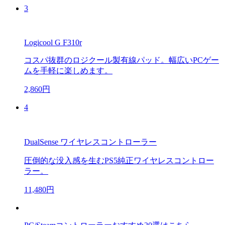
3
Logicool G F310r
コスパ抜群のロジクール製有線パッド。幅広いPCゲー
ムを手軽に楽しめます。
2,860円
4
DualSense ワイヤレスコントローラー
圧倒的な没入感を生むPS5純正ワイヤレスコントロー
ラー。
11,480円