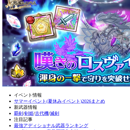
イベント情報
サマーイベント(夏休みイベント)2026まとめ
新武器情報
覇剣
/
剣姫
/
古代機
/
滅剣
注目記事
最強アディショナル武器ランキング