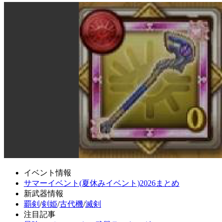
イベント情報
サマーイベント(夏休みイベント)2026まとめ
新武器情報
覇剣
/
剣姫
/
古代機
/
滅剣
注目記事