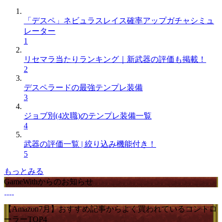
「デスペ」ネビュラスレイス確率アップガチャシミュ
レーター
1
リセマラ当たりランキング｜新武器の評価も掲載！
2
デスペラードの最強テンプレ装備
3
ジョブ別(4次職)のテンプレ装備一覧
4
武器の評価一覧 | 絞り込み機能付き！
5
もっとみる
GameWithからのお知らせ
【Amazon7月】おすすめ記事からよく買われているコントロ
ーラーTOP4