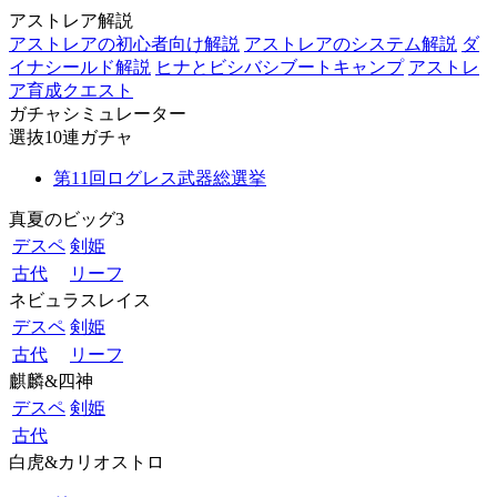
アストレア解説
アストレアの初心者向け解説
アストレアのシステム解説
ダ
イナシールド解説
ヒナとビシバシブートキャンプ
アストレ
ア育成クエスト
ガチャシミュレーター
選抜10連ガチャ
第11回ログレス武器総選挙
真夏のビッグ3
デスペ
剣姫
古代
リーフ
ネビュラスレイス
デスペ
剣姫
古代
リーフ
麒麟&四神
デスペ
剣姫
古代
白虎&カリオストロ