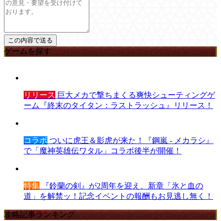
ゲームを探す
リリース
巨大メカで撃ちまくる爽快シューティングゲ
ーム『終末のタイタン：ラストラッシュ』リリース！
コラボ
ついに虎王＆影虎が来た！『鋼嵐 - メカラシ』
で「魔神英雄伝ワタル」コラボ後半が開催！
特集
『鈴蘭の剣』が2周年を迎え、新章「氷と血の
道」を解禁ッ！記念イベントの報酬もお見逃し無く！
攻略記事ランキング