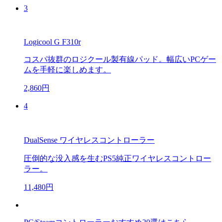
3
Logicool G F310r
コスパ抜群のロジクール製有線パッド。幅広いPCゲー
ムを手軽に楽しめます。
2,860円
4
DualSense ワイヤレスコントローラー
圧倒的な没入感を生むPS5純正ワイヤレスコントロー
ラー。
11,480円