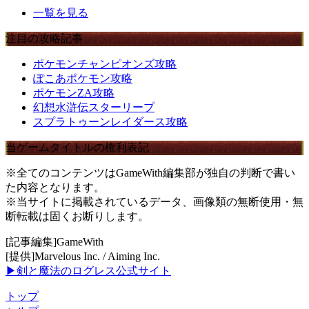
一覧を見る
注目の攻略記事
ポケモンチャンピオンズ攻略
ぽこあポケモン攻略
ポケモンZA攻略
幻想水滸伝スターリープ
スプラトゥーンレイダース攻略
当ゲームタイトルの権利表記
※全てのコンテンツはGameWith編集部が独自の判断で書い
た内容となります。
※当サイトに掲載されているデータ、画像類の無断使用・無
断転載は固くお断りします。
[記事編集]GameWith
[提供]Marvelous Inc. / Aiming Inc.
▶剣と魔法のログレス公式サイト
トップ