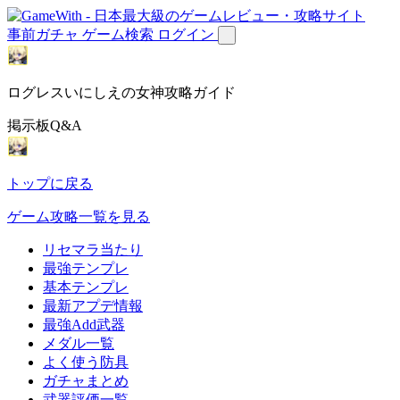
事前ガチャ
ゲーム検索
ログイン
ログレスいにしえの女神攻略ガイド
掲示板Q&A
トップに戻る
ゲーム攻略一覧を見る
リセマラ当たり
最強テンプレ
基本テンプレ
最新アプデ情報
最強Add武器
メダル一覧
よく使う防具
ガチャまとめ
武器評価一覧