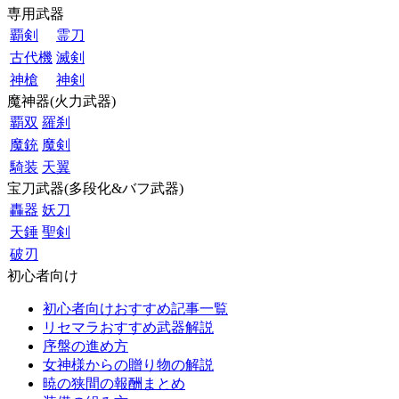
専用武器
覇剣
霊刀
古代機
滅剣
神槍
神剣
魔神器(火力武器)
覇双
羅刹
魔銃
魔剣
騎装
天翼
宝刀武器(多段化&バフ武器)
轟器
妖刀
天錘
聖剣
破刃
初心者向け
初心者向けおすすめ記事一覧
リセマラおすすめ武器解説
序盤の進め方
女神様からの贈り物の解説
暁の狭間の報酬まとめ