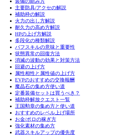
装備の組み方
主要防具/アクセの解説
補助枠の解説
火力の出し方解説
耐久力の高め方解説
HPの上げ方解説
多段化の種類解説
バフスキルの意味と重要性
状態異常の回復方法
消滅の波動の効果と対策方法
回避の上げ方
属性相性と属性値の上げ方
EVPのおすすめの交換報酬
魔晶石の集め方使い道
定番装備セットは買うべき？
補助枠解放クエスト一覧
王国勲章の集め方と使い道
おすすめのレベル上げ場所
お金/ポロの稼ぎ方
強化素材の集め方
武器スキルアップの優先度