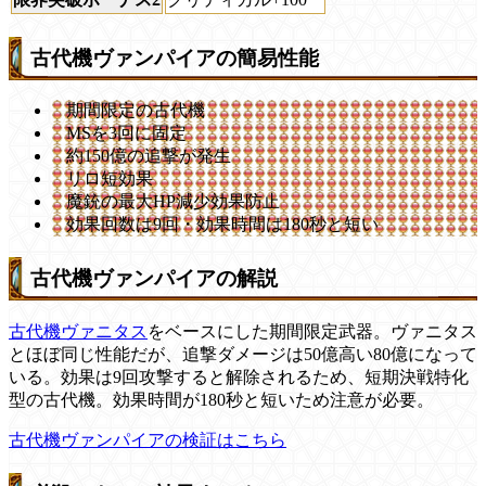
古代機ヴァンパイアの簡易性能
期間限定の古代機
MSを3回に固定
約150億の追撃が発生
リロ短効果
魔銃の最大HP減少効果防止
効果回数は9回・効果時間は180秒と短い
古代機ヴァンパイアの解説
古代機ヴァニタス
をベースにした期間限定武器。ヴァニタス
とほぼ同じ性能だが、追撃ダメージは50億高い80億になって
いる。効果は9回攻撃すると解除されるため、短期決戦特化
型の古代機。効果時間が180秒と短いため注意が必要。
古代機ヴァンパイアの検証はこちら