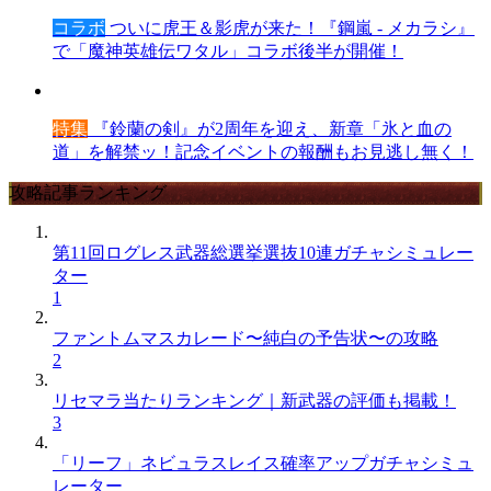
コラボ
ついに虎王＆影虎が来た！『鋼嵐 - メカラシ』
で「魔神英雄伝ワタル」コラボ後半が開催！
特集
『鈴蘭の剣』が2周年を迎え、新章「氷と血の
道」を解禁ッ！記念イベントの報酬もお見逃し無く！
攻略記事ランキング
第11回ログレス武器総選挙選抜10連ガチャシミュレー
ター
1
ファントムマスカレード〜純白の予告状〜の攻略
2
リセマラ当たりランキング｜新武器の評価も掲載！
3
「リーフ」ネビュラスレイス確率アップガチャシミュ
レーター