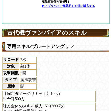
魔晶石50個が480円！
▶アプリペイで魔晶石をお得に購入する
古代機ヴァンパイアのスキル
専用スキル/ブルートアングリフ
リロード
7秒
対象
敵1体
攻撃回数
5回
タイプ
魔法攻撃
属性
闇
【固定ダメージリミット】100万
※合計500万
味方全体のスキル威力+5%(3600秒)