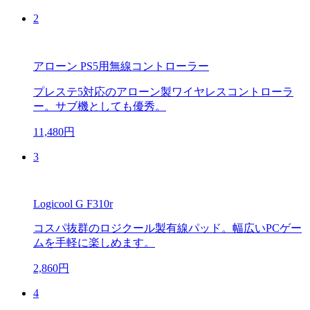
2
アローン PS5用無線コントローラー
プレステ5対応のアローン製ワイヤレスコントローラ
ー。サブ機としても優秀。
11,480円
3
Logicool G F310r
コスパ抜群のロジクール製有線パッド。幅広いPCゲー
ムを手軽に楽しめます。
2,860円
4