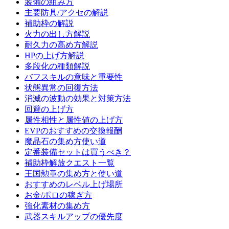
装備の組み方
主要防具/アクセの解説
補助枠の解説
火力の出し方解説
耐久力の高め方解説
HPの上げ方解説
多段化の種類解説
バフスキルの意味と重要性
状態異常の回復方法
消滅の波動の効果と対策方法
回避の上げ方
属性相性と属性値の上げ方
EVPのおすすめの交換報酬
魔晶石の集め方使い道
定番装備セットは買うべき？
補助枠解放クエスト一覧
王国勲章の集め方と使い道
おすすめのレベル上げ場所
お金/ポロの稼ぎ方
強化素材の集め方
武器スキルアップの優先度