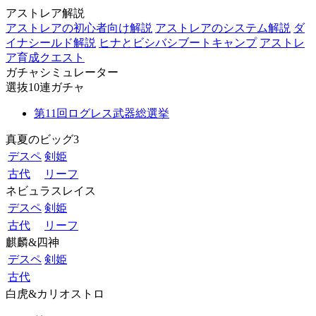
アストレア解説
アストレアの初心者向け解説
アストレアのシステム解説
ダ
イナシールド解説
ヒナとビシバシブートキャンプ
アストレ
ア育成クエスト
ガチャシミュレーター
選抜10連ガチャ
第11回ログレス武器総選挙
真夏のビッグ3
デスペ
剣姫
古代
リーフ
ネビュラスレイス
デスペ
剣姫
古代
リーフ
麒麟&四神
デスペ
剣姫
古代
白虎&カリオストロ