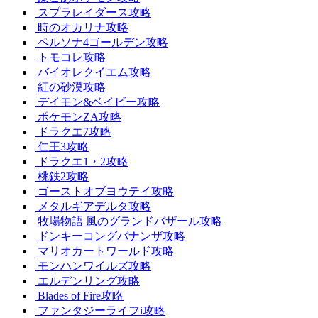
スプラレイダース攻略
時のオカリナ攻略
ペルソナ4ゴールデン攻略
トモコレ攻略
バイオレクイエム攻略
紅の砂漠攻略
デイモン&ベイビー攻略
ポケモンZA攻略
ドラクエ7攻略
仁王3攻略
ドラクエ1・2攻略
桃鉄2攻略
ゴーストオブヨウテイ攻略
メタルギアデルタ攻略
牧場物語 風のグランドバザール攻略
ドンキーコングバナンザ攻略
マリオカートワールド攻略
モンハンワイルズ攻略
エルデンリング攻略
Blades of Fire攻略
ファンタジーライフi攻略