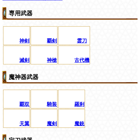
専用武器
神剣
覇剣
霊刀
滅剣
神槍
古代機
魔神器武器
覇双
騎装
羅刹
天翼
魔剣
魔銃