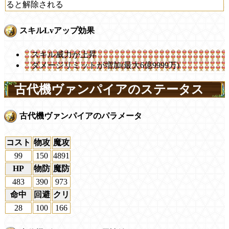
ると解除される
スキルLvアップ効果
スキル威力が上昇
ダメージリミットが増加(最大6億9999万)
古代機ヴァンパイアのステータス
古代機ヴァンパイアのパラメータ
コスト
物攻
魔攻
99
150
4891
HP
物防
魔防
483
390
973
命中
回避
クリ
28
100
166