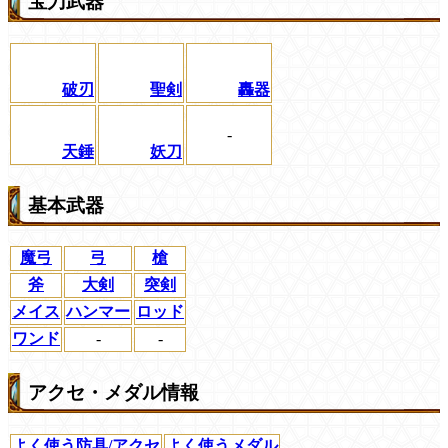
宝刀武器
破刃
聖剣
轟器
-
天錘
妖刀
基本武器
魔弓
弓
槍
斧
大剣
突剣
メイス
ハンマー
ロッド
ワンド
-
-
アクセ・メダル情報
よく使う防具/アクセ
よく使うメダル