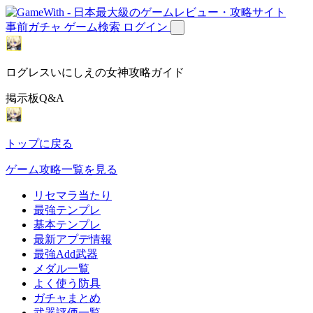
事前ガチャ
ゲーム検索
ログイン
ログレスいにしえの女神攻略ガイド
掲示板Q&A
トップに戻る
ゲーム攻略一覧を見る
リセマラ当たり
最強テンプレ
基本テンプレ
最新アプデ情報
最強Add武器
メダル一覧
よく使う防具
ガチャまとめ
武器評価一覧