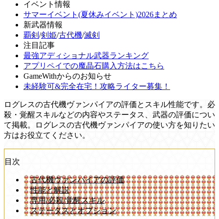
イベント情報
サマーイベント(夏休みイベント)2026まとめ
新武器情報
覇剣
/
剣姫
/
古代機
/
滅剣
注目記事
最強アディショナル武器ランキング
アプリペイでの魔晶石購入方法はこちら
GameWithからのお知らせ
未経験可&完全在宅！攻略ライター募集！
ログレスの古代機ヴァンパイアの評価とスキル性能です。必
殺・覚醒スキルなどの内容やステータス、武器の評価につい
て掲載。ログレスの古代機ヴァンパイアの使い方を知りたい
方はお役立てください。
目次
古代機ヴァンパイアの評価
性能と解説
専用/必殺/覚醒スキル
ステータスとオプション