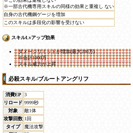
※この効果は重複しない
※一部古代機専用スキルの同様の効果と重複し ない
自身の古代機鋼ゲージを増加
このスキルは多段化の影響を受けない
スキルLvアップ効果
ダメージリミットが増加(最大200万)
※合計1000万
スキル威力が上昇
必殺スキル/ブルートアングリフ
消費EP
3
リロード
9999秒
対象
敵1体
攻撃回数
1回
タイプ
魔法攻撃