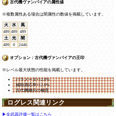
古代機ヴァンパイアの属性値
※複数属性ある場合は闇属性の数値を掲載しています。
火
水
風
489
489
489
土
光
闇
489
0
2446
オプション：古代機ヴァンパイアの王印
※レベル最大状態の性能を掲載しています。
パラメータ+12.0%
補助適応率+12.0%
古代機鋼兵の極意
ログレス関連リンク
▶全武器評価一覧はこちら