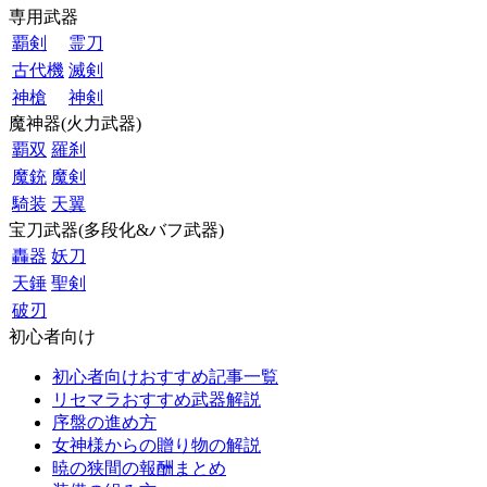
専用武器
覇剣
霊刀
古代機
滅剣
神槍
神剣
魔神器(火力武器)
覇双
羅刹
魔銃
魔剣
騎装
天翼
宝刀武器(多段化&バフ武器)
轟器
妖刀
天錘
聖剣
破刃
初心者向け
初心者向けおすすめ記事一覧
リセマラおすすめ武器解説
序盤の進め方
女神様からの贈り物の解説
暁の狭間の報酬まとめ