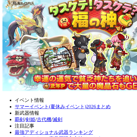
イベント情報
サマーイベント(夏休みイベント)2026まとめ
新武器情報
覇剣
/
剣姫
/
古代機
/
滅剣
注目記事
最強アディショナル武器ランキング