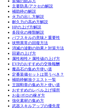
装備の組み方
主要防具/アクセの解説
補助枠の解説
火力の出し方解説
耐久力の高め方解説
HPの上げ方解説
多段化の種類解説
バフスキルの意味と重要性
状態異常の回復方法
消滅の波動の効果と対策方法
回避の上げ方
属性相性と属性値の上げ方
EVPのおすすめの交換報酬
魔晶石の集め方使い道
定番装備セットは買うべき？
補助枠解放クエスト一覧
王国勲章の集め方と使い道
おすすめのレベル上げ場所
お金/ポロの稼ぎ方
強化素材の集め方
武器スキルアップの優先度