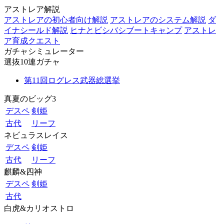
アストレア解説
アストレアの初心者向け解説
アストレアのシステム解説
ダ
イナシールド解説
ヒナとビシバシブートキャンプ
アストレ
ア育成クエスト
ガチャシミュレーター
選抜10連ガチャ
第11回ログレス武器総選挙
真夏のビッグ3
デスペ
剣姫
古代
リーフ
ネビュラスレイス
デスペ
剣姫
古代
リーフ
麒麟&四神
デスペ
剣姫
古代
白虎&カリオストロ