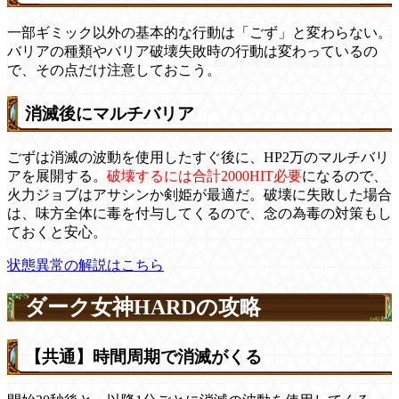
一部ギミック以外の基本的な行動は「ごず」と変わらない。
バリアの種類やバリア破壊失敗時の行動は変わっているの
で、その点だけ注意しておこう。
消滅後にマルチバリア
ごずは消滅の波動を使用したすぐ後に、HP2万のマルチバリ
アを展開する。
破壊するには合計2000HIT必要
になるので、
火力ジョブはアサシンか剣姫が最適だ。破壊に失敗した場合
は、味方全体に毒を付与してくるので、念の為毒の対策もし
ておくと安心。
状態異常の解説はこちら
ダーク女神HARDの攻略
【共通】時間周期で消滅がくる