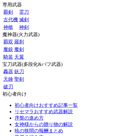
専用武器
覇剣
霊刀
古代機
滅剣
神槍
神剣
魔神器(火力武器)
覇双
羅刹
魔銃
魔剣
騎装
天翼
宝刀武器(多段化&バフ武器)
轟器
妖刀
天錘
聖剣
破刃
初心者向け
初心者向けおすすめ記事一覧
リセマラおすすめ武器解説
序盤の進め方
女神様からの贈り物の解説
暁の狭間の報酬まとめ