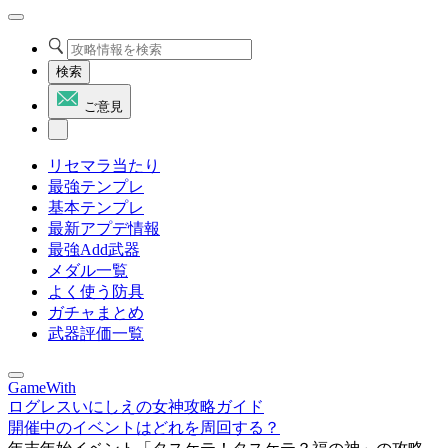
検索
ご意見
リセマラ当たり
最強テンプレ
基本テンプレ
最新アプデ情報
最強Add武器
メダル一覧
よく使う防具
ガチャまとめ
武器評価一覧
GameWith
ログレスいにしえの女神攻略ガイド
開催中のイベントはどれを周回する？