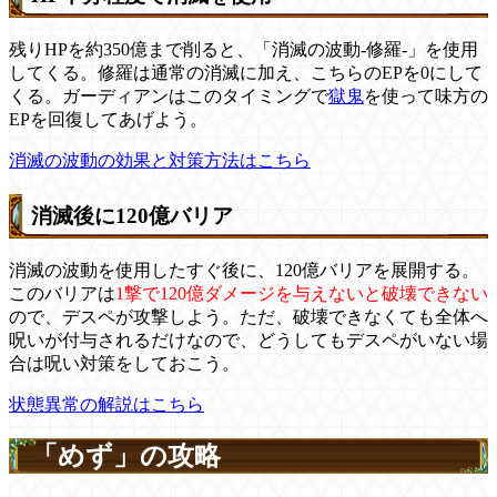
残りHPを約350億まで削ると、「消滅の波動-修羅-」を使用
してくる。修羅は通常の消滅に加え、こちらのEPを0にして
くる。ガーディアンはこのタイミングで
獄鬼
を使って味方の
EPを回復してあげよう。
消滅の波動の効果と対策方法はこちら
消滅後に120億バリア
消滅の波動を使用したすぐ後に、120億バリアを展開する。
このバリアは
1撃で120億ダメージを与えないと破壊できない
ので、デスペが攻撃しよう。ただ、破壊できなくても全体へ
呪いが付与されるだけなので、どうしてもデスペがいない場
合は呪い対策をしておこう。
状態異常の解説はこちら
「めず」の攻略