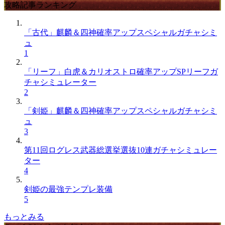
攻略記事ランキング
「古代」麒麟＆四神確率アップスペシャルガチャシミ
ュ
1
「リーフ」白虎＆カリオストロ確率アップSPリーフガ
チャシミュレーター
2
「剣姫」麒麟＆四神確率アップスペシャルガチャシミ
ュ
3
第11回ログレス武器総選挙選抜10連ガチャシミュレー
ター
4
剣姫の最強テンプレ装備
5
もっとみる