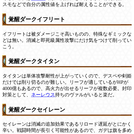
スモなどで自分の属性値を上げれば耐えることができる。
覚醒ダークイフリート
イフリートは被ダメージこそ高いものの、特殊なギミックな
どは無い。消滅と即死級属性攻撃にだけ気をつけて削ってい
こう。
覚醒ダークタイタン
タイタンは単体攻撃耐性が上がっていくので、デスペや剣姫
だけでは削り切るのが難しい。リーフが適しているがHPが
4000億もあるので、高火力が出せるリーフが複数必要。封印
対策として、
ネーレウス
持ちのヴァルがいると楽だ。
覚醒ダークセイレーン
セイレーンは消滅の追加効果であるリロード遅延がとにかく
辛い。戦闘時間が長引く可能性があるので、ガデは旗を多め