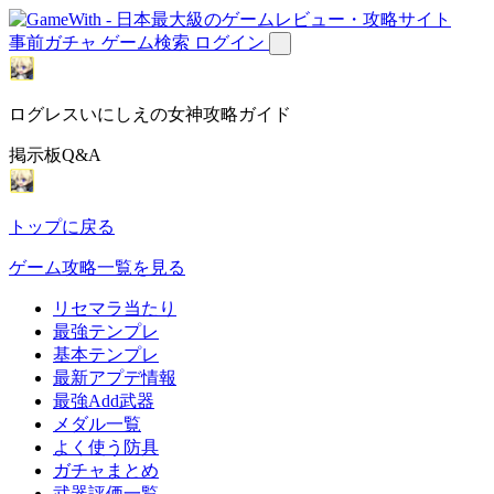
事前ガチャ
ゲーム検索
ログイン
ログレスいにしえの女神攻略ガイド
掲示板Q&A
トップに戻る
ゲーム攻略一覧を見る
リセマラ当たり
最強テンプレ
基本テンプレ
最新アプデ情報
最強Add武器
メダル一覧
よく使う防具
ガチャまとめ
武器評価一覧