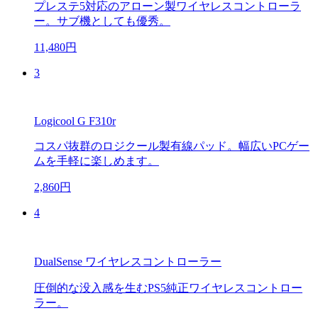
プレステ5対応のアローン製ワイヤレスコントローラ
ー。サブ機としても優秀。
11,480円
3
Logicool G F310r
コスパ抜群のロジクール製有線パッド。幅広いPCゲー
ムを手軽に楽しめます。
2,860円
4
DualSense ワイヤレスコントローラー
圧倒的な没入感を生むPS5純正ワイヤレスコントロー
ラー。