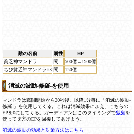
敵の名前
属性
HP
貧乏神マンドラ
闇
500億→1500億
ちび貧乏神マンドラ×3
闇
150億
消滅の波動-修羅-を使用
マンドラは戦闘開始から30秒後、以降1分毎に「消滅の波動-
修羅-」を使用してくる。これは消滅効果に加え、こちらの
EPを0にしてくる。ガーディアンはこのタイミングで
獄鬼
を
使って味方のEPを回復してあげよう。
消滅の波動の効果と対策方法はこちら