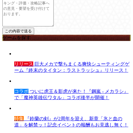
ゲームを探す
リリース
巨大メカで撃ちまくる爽快シューティングゲ
ーム『終末のタイタン：ラストラッシュ』リリース！
コラボ
ついに虎王＆影虎が来た！『鋼嵐 - メカラシ』
で「魔神英雄伝ワタル」コラボ後半が開催！
特集
『鈴蘭の剣』が2周年を迎え、新章「氷と血の
道」を解禁ッ！記念イベントの報酬もお見逃し無く！