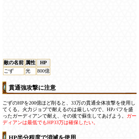
敵の名前
属性
HP
ごず
光
800億
貫通強攻撃に注意
ごずのHPを200億ほど削ると、33万の貫通全体攻撃を使用し
てくる。火力ジョブで耐えるのは厳しいので、HPバフを盛
ったガーディアンで耐え、その後で蘇生してあげよう。
ガー
ディアンは最低でもHP33万は確保したい。
HP半分程度で消滅を使用