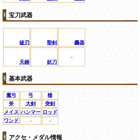
宝刀武器
破刃
聖剣
轟器
-
天錘
妖刀
基本武器
魔弓
弓
槍
斧
大剣
突剣
メイス
ハンマー
ロッド
ワンド
-
-
アクセ・メダル情報