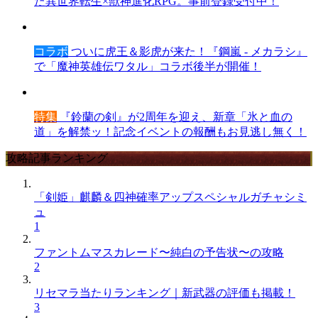
た異世界転生×獣神進化RPG。事前登録受付中！
コラボ
ついに虎王＆影虎が来た！『鋼嵐 - メカラシ』
で「魔神英雄伝ワタル」コラボ後半が開催！
特集
『鈴蘭の剣』が2周年を迎え、新章「氷と血の
道」を解禁ッ！記念イベントの報酬もお見逃し無く！
攻略記事ランキング
「剣姫」麒麟＆四神確率アップスペシャルガチャシミ
ュ
1
ファントムマスカレード〜純白の予告状〜の攻略
2
リセマラ当たりランキング｜新武器の評価も掲載！
3