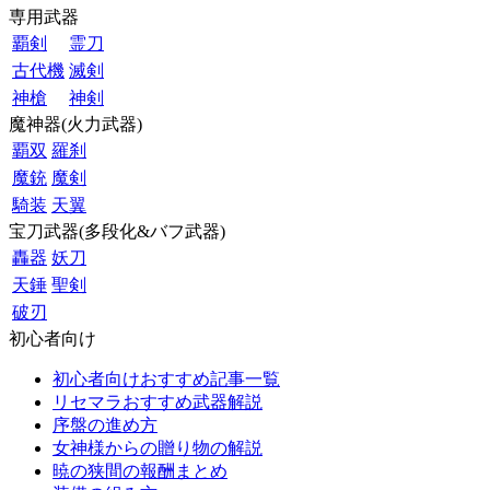
専用武器
覇剣
霊刀
古代機
滅剣
神槍
神剣
魔神器(火力武器)
覇双
羅刹
魔銃
魔剣
騎装
天翼
宝刀武器(多段化&バフ武器)
轟器
妖刀
天錘
聖剣
破刃
初心者向け
初心者向けおすすめ記事一覧
リセマラおすすめ武器解説
序盤の進め方
女神様からの贈り物の解説
暁の狭間の報酬まとめ