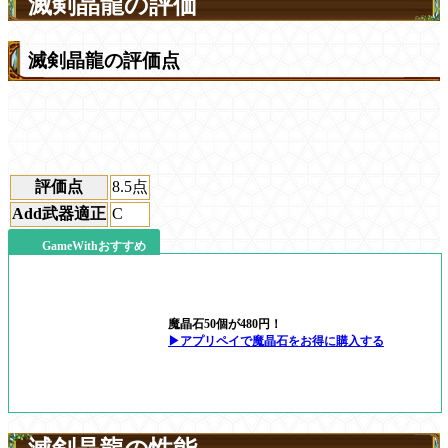
滅剣晶龍の評価
滅剣晶龍の評価点
評価点
8.5
点
Add武器適正
C
GameWithおすすめ
魔晶石50個が480円！
▶アプリペイで魔晶石をお得に購入する