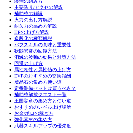
装備の組み方
主要防具/アクセの解説
補助枠の解説
火力の出し方解説
耐久力の高め方解説
HPの上げ方解説
多段化の種類解説
バフスキルの意味と重要性
状態異常の回復方法
消滅の波動の効果と対策方法
回避の上げ方
属性相性と属性値の上げ方
EVPのおすすめの交換報酬
魔晶石の集め方使い道
定番装備セットは買うべき？
補助枠解放クエスト一覧
王国勲章の集め方と使い道
おすすめのレベル上げ場所
お金/ポロの稼ぎ方
強化素材の集め方
武器スキルアップの優先度