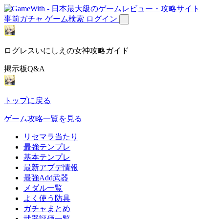
事前ガチャ
ゲーム検索
ログイン
ログレスいにしえの女神攻略ガイド
掲示板Q&A
トップに戻る
ゲーム攻略一覧を見る
リセマラ当たり
最強テンプレ
基本テンプレ
最新アプデ情報
最強Add武器
メダル一覧
よく使う防具
ガチャまとめ
武器評価一覧