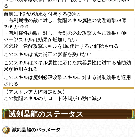
る
自身に下記の効果を付与する(30秒)
・有利属性の敵に対し、覚醒スキル属性の物理追撃29億
9999万9999
・有利属性の敵に対し、魔剣の必殺攻撃スキル効果+10回
※一部スキルは効果が増加しない
※必殺・覚醒攻撃スキルを1回使用すると解除される
このスキルは威力補正の影響を受けない
このスキルはスキル属性に応じた武器属性に対する補助効
果が適用される
このスキルは魔剣必殺攻撃スキルに対する補助効果も適用
される
【アストレア大陸限定効果】
この覚醒スキルのリロード時間が15秒に減少
滅剣晶龍のステータス
滅剣晶龍のパラメータ