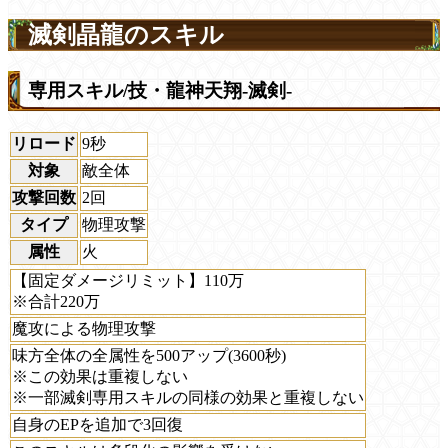
滅剣晶龍のスキル
専用スキル/技・龍神天翔-滅剣-
リロード
9秒
対象
敵全体
攻撃回数
2回
タイプ
物理攻撃
属性
火
【固定ダメージリミット】110万
※合計220万
魔攻による物理攻撃
味方全体の全属性を500アップ(3600秒)
※この効果は重複しない
※一部滅剣専用スキルの同様の効果と重複しない
自身のEPを追加で3回復