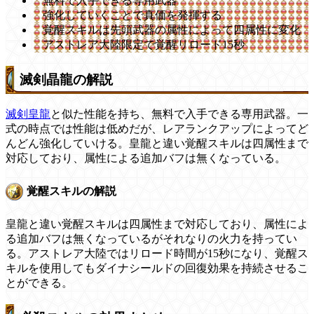
無料で入手できる専用武器
強化していくことで真価を発揮する
覚醒スキルは先頭武器の属性によって四属性に変化
アストレア大陸限定で覚醒リロード15秒
滅剣晶龍の解説
滅剣皇龍
と似た性能を持ち、無料で入手できる専用武器。一
式の時点では性能は低めだが、レアランクアップによってど
んどん強化していける。皇龍と違い覚醒スキルは四属性まで
対応しており、属性による追加バフは無くなっている。
覚醒スキルの解説
皇龍と違い覚醒スキルは四属性まで対応しており、属性によ
る追加バフは無くなっているがそれなりの火力を持ってい
る。アストレア大陸ではリロード時間が15秒になり、覚醒ス
キルを使用してもダイナシールドの回復効果を持続させるこ
とができる。