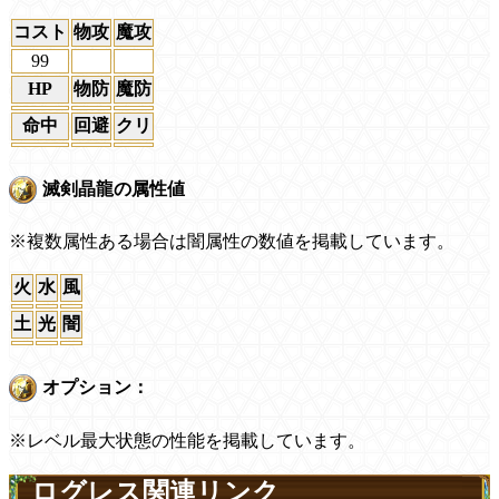
コスト
物攻
魔攻
99
HP
物防
魔防
命中
回避
クリ
滅剣晶龍の属性値
※複数属性ある場合は闇属性の数値を掲載しています。
火
水
風
土
光
闇
オプション：
※レベル最大状態の性能を掲載しています。
ログレス関連リンク