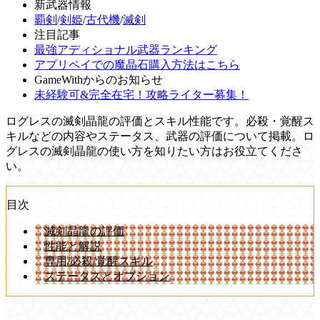
新武器情報
覇剣
/
剣姫
/
古代機
/
滅剣
注目記事
最強アディショナル武器ランキング
アプリペイでの魔晶石購入方法はこちら
GameWithからのお知らせ
未経験可&完全在宅！攻略ライター募集！
ログレスの滅剣晶龍の評価とスキル性能です。必殺・覚醒ス
キルなどの内容やステータス、武器の評価について掲載。ロ
グレスの滅剣晶龍の使い方を知りたい方はお役立てくださ
い。
目次
滅剣晶龍の評価
性能と解説
専用/必殺/覚醒スキル
ステータスとオプション