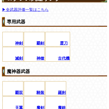
▶全武器評価一覧はこちら
専用武器
神剣
覇剣
霊刀
滅剣
神槍
古代機
魔神器武器
覇双
騎装
羅刹
天翼
魔剣
魔銃