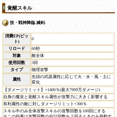
覚醒スキル
技・戦神降臨-滅剣-
消費EP(ビッ
0
ト)
リロード
60秒
対象
敵全体
使用回数
3回
タイプ
物理攻撃
先頭の武器属性に応じて火・水・風・土に
属性
変化
【ダメージリミット】+1400％(最大7999万ダメージ)
自身の魔攻と覚醒スキル属性が攻撃力に大きく影響する
有利属性の敵に対しダメージリミット+300％
スキル中のみ全体攻撃スキルの攻撃回数を100回にする
※この効果は攻撃回数の合計回数を上回るときのみ発動す