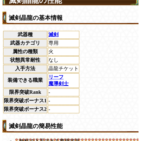
滅剣晶龍の性能
滅剣晶龍の基本情報
武器種
滅剣
武器カテゴリ
専用
属性の種類
火
状態異常耐性
なし
入手方法
晶龍チケット
リーフ
装備できる職業
魔導剣士
限界突破Rank
-
限界突破ボーナス1
-
限界突破ボーナス2
-
滅剣晶龍の簡易性能