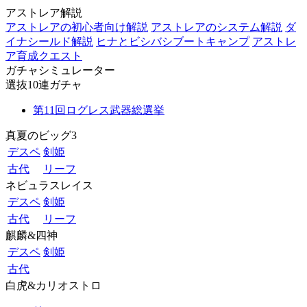
アストレア解説
アストレアの初心者向け解説
アストレアのシステム解説
ダ
イナシールド解説
ヒナとビシバシブートキャンプ
アストレ
ア育成クエスト
ガチャシミュレーター
選抜10連ガチャ
第11回ログレス武器総選挙
真夏のビッグ3
デスペ
剣姫
古代
リーフ
ネビュラスレイス
デスペ
剣姫
古代
リーフ
麒麟&四神
デスペ
剣姫
古代
白虎&カリオストロ