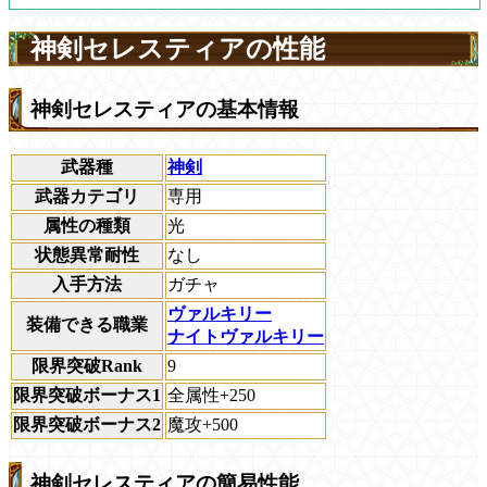
神剣セレスティアの性能
神剣セレスティアの基本情報
武器種
神剣
武器カテゴリ
専用
属性の種類
光
状態異常耐性
なし
入手方法
ガチャ
ヴァルキリー
装備できる職業
ナイトヴァルキリー
限界突破Rank
9
限界突破ボーナス1
全属性+250
限界突破ボーナス2
魔攻+500
神剣セレスティアの簡易性能