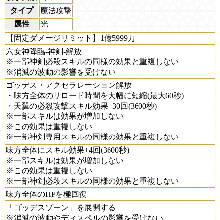
タイプ
魔法攻撃
属性
光
【固定ダメージリミット】1億5999万
六女神降臨-神剣-解放
※一部神剣必殺スキルの同様の効果と重複しない
※消滅の波動の影響を受けない
ゴッデス・アクセラレーション解放
・味方全体のリロード時間を大幅に短縮(最大60秒)
・天翼の必殺攻撃スキル効果+30回(3600秒)
※一部スキルは効果が増加しない
※この効果は重複しない
※一部神剣専用スキルの同様の効果と重複しない
味方全体にスキル効果+4回(3600秒)
※一部スキルは効果が増加しない
※この効果は重複しない
※一部神剣必殺スキルの同様の効果と重複しない
味方全体のHPを極回復
「ゴッデスゾーン」を展開する
※消滅の波動やディスペルの影響を受けない