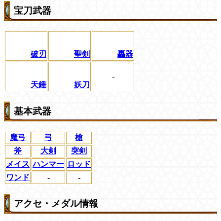
宝刀武器
破刃
聖剣
轟器
-
天錘
妖刀
基本武器
魔弓
弓
槍
斧
大剣
突剣
メイス
ハンマー
ロッド
ワンド
-
-
アクセ・メダル情報