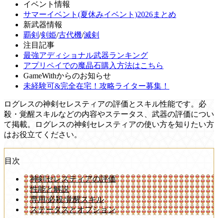
イベント情報
サマーイベント(夏休みイベント)2026まとめ
新武器情報
覇剣
/
剣姫
/
古代機
/
滅剣
注目記事
最強アディショナル武器ランキング
アプリペイでの魔晶石購入方法はこちら
GameWithからのお知らせ
未経験可&完全在宅！攻略ライター募集！
ログレスの神剣セレスティアの評価とスキル性能です。必
殺・覚醒スキルなどの内容やステータス、武器の評価につい
て掲載。ログレスの神剣セレスティアの使い方を知りたい方
はお役立てください。
目次
神剣セレスティアの評価
性能と解説
専用/必殺/覚醒スキル
ステータスとオプション