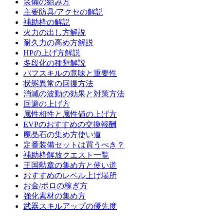
装備の組み方
主要防具/アクセの解説
補助枠の解説
火力の出し方解説
耐久力の高め方解説
HPの上げ方解説
多段化の種類解説
バフスキルの意味と重要性
状態異常の回復方法
消滅の波動の効果と対策方法
回避の上げ方
属性相性と属性値の上げ方
EVPのおすすめの交換報酬
魔晶石の集め方使い道
定番装備セットは買うべき？
補助枠解放クエスト一覧
王国勲章の集め方と使い道
おすすめのレベル上げ場所
お金/ポロの稼ぎ方
強化素材の集め方
武器スキルアップの優先度