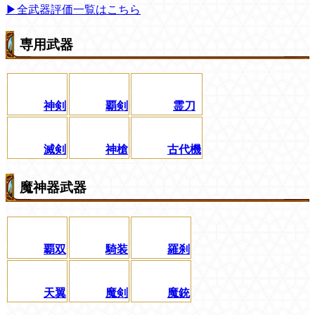
▶全武器評価一覧はこちら
専用武器
神剣
覇剣
霊刀
滅剣
神槍
古代機
魔神器武器
覇双
騎装
羅刹
天翼
魔剣
魔銃