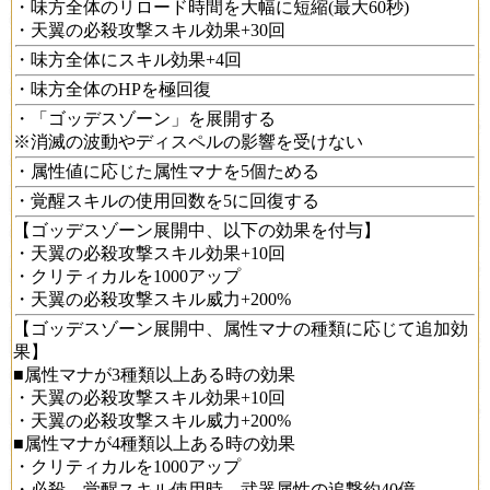
・味方全体のリロード時間を大幅に短縮(最大60秒)
・天翼の必殺攻撃スキル効果+30回
・味方全体にスキル効果+4回
・味方全体のHPを極回復
・「ゴッデスゾーン」を展開する
※消滅の波動やディスペルの影響を受けない
・属性値に応じた属性マナを5個ためる
・覚醒スキルの使用回数を5に回復する
【ゴッデスゾーン展開中、以下の効果を付与】
・天翼の必殺攻撃スキル効果+10回
・クリティカルを1000アップ
・天翼の必殺攻撃スキル威力+200%
【ゴッデスゾーン展開中、属性マナの種類に応じて追加効
果】
■属性マナが3種類以上ある時の効果
・天翼の必殺攻撃スキル効果+10回
・天翼の必殺攻撃スキル威力+200%
■属性マナが4種類以上ある時の効果
・クリティカルを1000アップ
・必殺、覚醒スキル使用時、武器属性の追撃約40億