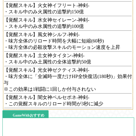
【覚醒スキル】火女神イフリート-神剣-
・スキル中のみ火属性の追撃約150億
【覚醒スキル】水女神セイレーン-神剣-
・スキル中のみ水属性の追撃約100億
【覚醒スキル】風女神シルフ-神剣-
・味方全体のリロード時間を大幅に短縮(60秒)
・味方全体の必殺攻撃スキルのモーション速度を上昇
【覚醒スキル】土女神タイタン-神剣-
・スキル中のみ土属性の全体追撃約50億
【覚醒スキル】光女神ゼクティス-神剣-
・味方全体に「全滅時一度だけHP全快復活(180秒)」効果付
与
※この効果は1戦闘に1回しか付与されない
【覚醒スキル】闇女神ペルセポネ-神剣-
・この覚醒スキルのリロード時間が3秒に減少
GameWithおすすめ