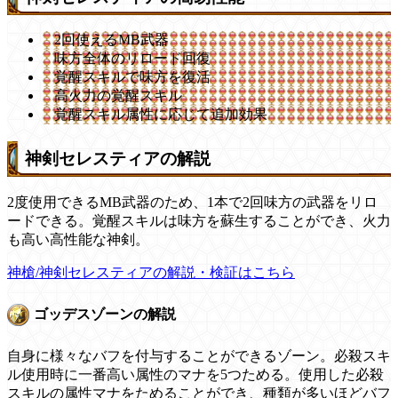
2回使えるMB武器
味方全体のリロード回復
覚醒スキルで味方を復活
高火力の覚醒スキル
覚醒スキル属性に応じて追加効果
神剣セレスティアの解説
2度使用できるMB武器のため、1本で2回味方の武器をリロ
ードできる。覚醒スキルは味方を蘇生することができ、火力
も高い高性能な神剣。
神槍/神剣セレスティアの解説・検証はこちら
ゴッデスゾーンの解説
自身に様々なバフを付与することができるゾーン。必殺スキ
ル使用時に一番高い属性のマナを5つためる。使用した必殺
スキルの属性マナをためることができ、種類が多いほどバフ