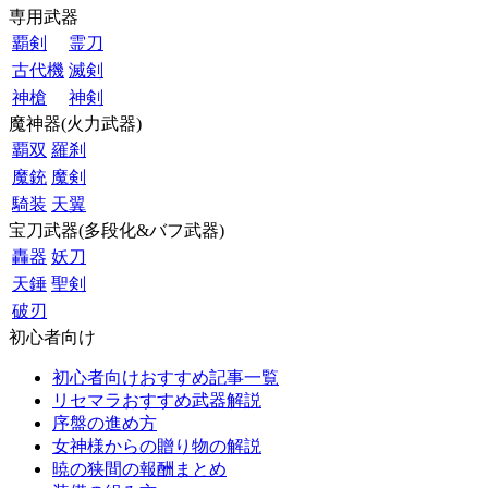
専用武器
覇剣
霊刀
古代機
滅剣
神槍
神剣
魔神器(火力武器)
覇双
羅刹
魔銃
魔剣
騎装
天翼
宝刀武器(多段化&バフ武器)
轟器
妖刀
天錘
聖剣
破刃
初心者向け
初心者向けおすすめ記事一覧
リセマラおすすめ武器解説
序盤の進め方
女神様からの贈り物の解説
暁の狭間の報酬まとめ