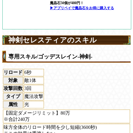
魔晶石50個が480円！
▶アプリペイで魔晶石をお得に購入する
神剣セレスティアのスキル
専用スキル/ゴッデスレイン-神剣-
リロード
6秒
対象
敵1体
攻撃回数
3回
タイプ
魔法攻撃
属性
光
【固定ダメージリミット】80万
※合計240万
味方全体のリロード時間を少し短縮(3600秒)