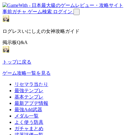
事前ガチャ
ゲーム検索
ログイン
ログレスいにしえの女神攻略ガイド
掲示板Q&A
トップに戻る
ゲーム攻略一覧を見る
リセマラ当たり
最強テンプレ
基本テンプレ
最新アプデ情報
最強Add武器
メダル一覧
よく使う防具
ガチャまとめ
武器評価一覧