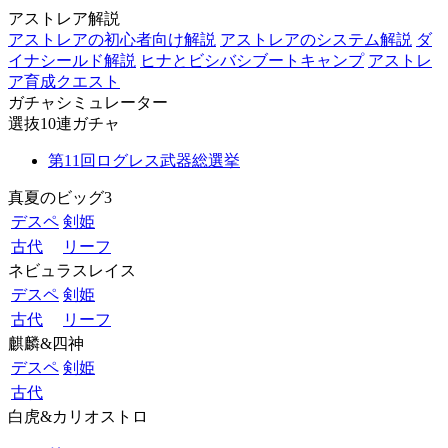
アストレア解説
アストレアの初心者向け解説
アストレアのシステム解説
ダ
イナシールド解説
ヒナとビシバシブートキャンプ
アストレ
ア育成クエスト
ガチャシミュレーター
選抜10連ガチャ
第11回ログレス武器総選挙
真夏のビッグ3
デスペ
剣姫
古代
リーフ
ネビュラスレイス
デスペ
剣姫
古代
リーフ
麒麟&四神
デスペ
剣姫
古代
白虎&カリオストロ