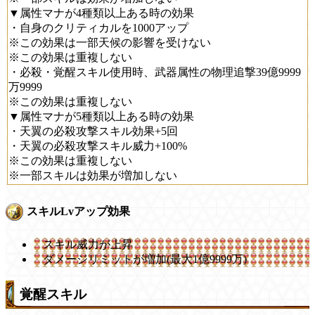
▼属性マナが4種類以上ある時の効果
・自身のクリティカルを1000アップ
※この効果は一部天候の影響を受けない
※この効果は重複しない
・必殺・覚醒スキル使用時、武器属性の物理追撃39億9999
万9999
※この効果は重複しない
▼属性マナが5種類以上ある時の効果
・天翼の必殺攻撃スキル効果+5回
・天翼の必殺攻撃スキル威力+100%
※この効果は重複しない
※一部スキルは効果が増加しない
スキルLvアップ効果
スキル威力が上昇
ダメージリミットが増加(最大1億9999万)
覚醒スキル