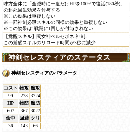
味方全体に「全滅時に一度だけHPを100%で復活(180秒)」
の起死回生効果を付与する
※この効果は重複しない
※一部神剣必殺スキルの同様の効果と重複しない
※この効果は1戦闘に1回しか付与されない
【覚醒スキル】闇女神ペルセポネ-神剣-
この覚醒スキルのリロード時間が3秒に減少
神剣セレスティアのステータス
神剣セレスティアのパラメータ
コスト
物攻
魔攻
99
278
3724
HP
物防
魔防
607
367
3027
命中
回避
クリ
36
143
66