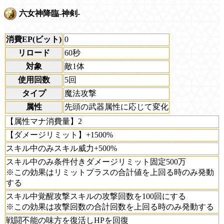
六女神降臨-神剣-
消費EP(ビット)
0
リロード
60秒
対象
敵1体
使用回数
5回
タイプ
魔法攻撃
属性
先頭の武器属性に応じて変化
【属性マナ消費量】2
【ダメージリミット】+1500%
スキル中のみスキル威力+500%
スキル中のみ条件付きダメージリミット固定500万
※この効果はリミットプラスの合計値を上回る時のみ発動
する
スキル中覚醒攻撃スキルの攻撃回数を100回にする
※この効果は攻撃回数の合計回数を上回る時のみ発動する
戦闘不能の味方を復活しHPを回復