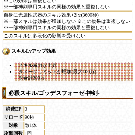
※この効果は重複しない
※一部神剣専用スキルの同様の効果と重複しない
自身に光属性武器のスキル効果+2段(3600秒)
※一部スキルは効果が増加しない ※この効果は重複しない
※一部神剣専用スキルの同様の効果と重複しない
このスキルは多段化の影響を受けない
スキルLvアップ効果
スキル威力が上昇
ダメージリミットが増加(最大100万)
※合計300万
必殺スキル/ゴッデスフォーゼ-神剣-
消費EP
3
リロード
90秒
対象
敵1体
攻撃回数
1回