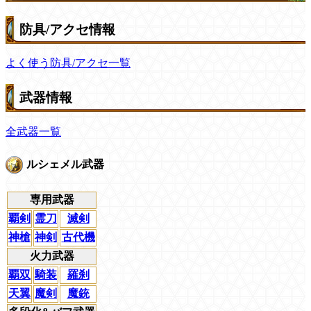
防具/アクセ情報
よく使う防具/アクセ一覧
武器情報
全武器一覧
ルシェメル武器
専用武器
覇剣
霊刀
滅剣
神槍
神剣
古代機
火力武器
覇双
騎装
羅刹
天翼
魔剣
魔銃