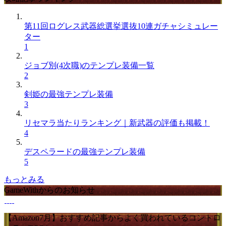
第11回ログレス武器総選挙選抜10連ガチャシミュレー
ター
1
ジョブ別(4次職)のテンプレ装備一覧
2
剣姫の最強テンプレ装備
3
リセマラ当たりランキング｜新武器の評価も掲載！
4
デスペラードの最強テンプレ装備
5
もっとみる
GameWithからのお知らせ
【Amazon7月】おすすめ記事からよく買われているコントロ