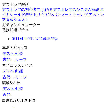
アストレア解説
アストレアの初心者向け解説
アストレアのシステム解説
ダ
イナシールド解説
ヒナとビシバシブートキャンプ
アストレ
ア育成クエスト
ガチャシミュレーター
選抜10連ガチャ
第11回ログレス武器総選挙
真夏のビッグ3
デスペ
剣姫
古代
リーフ
ネビュラスレイス
デスペ
剣姫
古代
リーフ
麒麟&四神
デスペ
剣姫
古代
白虎&カリオストロ