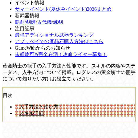
イベント情報
サマーイベント(夏休みイベント)2026まとめ
新武器情報
覇剣
/
剣姫
/
古代機
/
滅剣
注目記事
最強アディショナル武器ランキング
アプリペイでの魔晶石購入方法はこちら
GameWithからのお知らせ
未経験可&完全在宅！攻略ライター募集！
黄金騎士の籠手の入手方法と性能です。スキルの内容やステ
ータス、入手方法について掲載。ログレスの黄金騎士の籠手
について知りたい方はお役立てください。
目次
入手方法と使い方
スキル詳細