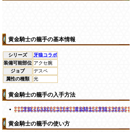
黄金騎士の籠手の基本情報
シリーズ
牙狼コラボ
装備可能部位
アクセ腕
ジョブ
デスペ
属性の種類
光
黄金騎士の籠手の入手方法
「牙狼＜GARO＞コラボ」黄金騎士＜牙狼＞ガチャ
黄金騎士の籠手の使い方