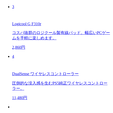
3
Logicool G F310r
コスパ抜群のロジクール製有線パッド。幅広いPCゲー
ムを手軽に楽しめます。
2,860円
4
DualSense ワイヤレスコントローラー
圧倒的な没入感を生むPS5純正ワイヤレスコントロー
ラー。
11,480円