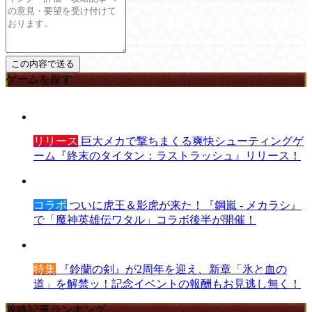
ゲームを探す
リリース
巨大メカで撃ちまくる爽快シューティングゲ
ーム『終末のタイタン：ラストラッシュ』リリース！
コラボ
ついに虎王＆影虎が来た！『鋼嵐 - メカラシ』
で「魔神英雄伝ワタル」コラボ後半が開催！
特集
『鈴蘭の剣』が2周年を迎え、新章「氷と血の
道」を解禁ッ！記念イベントの報酬もお見逃し無く！
攻略記事ランキング