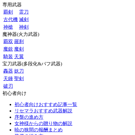
専用武器
覇剣
霊刀
古代機
滅剣
神槍
神剣
魔神器(火力武器)
覇双
羅刹
魔銃
魔剣
騎装
天翼
宝刀武器(多段化&バフ武器)
轟器
妖刀
天錘
聖剣
破刃
初心者向け
初心者向けおすすめ記事一覧
リセマラおすすめ武器解説
序盤の進め方
女神様からの贈り物の解説
暁の狭間の報酬まとめ