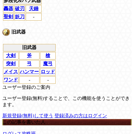
多段化&バフ武器
轟器
破刃
天錘
聖剣
妖刀
-
旧武器
旧武器
大剣
斧
槍
突剣
弓
魔弓
メイス
ハンマー
ロッド
ワンド
-
-
ユーザー登録のご案内
ユーザー登録(無料)することで、この機能を使うことができ
ます。
新規登録(無料)して使う
登録済みの方はログイン
この記事を書いた人
ログレス攻略班