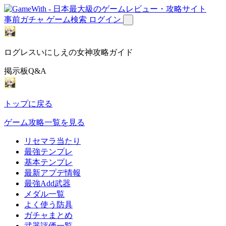
事前ガチャ
ゲーム検索
ログイン
ログレスいにしえの女神攻略ガイド
掲示板Q&A
トップに戻る
ゲーム攻略一覧を見る
リセマラ当たり
最強テンプレ
基本テンプレ
最新アプデ情報
最強Add武器
メダル一覧
よく使う防具
ガチャまとめ
武器評価一覧