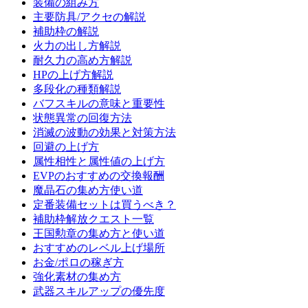
装備の組み方
主要防具/アクセの解説
補助枠の解説
火力の出し方解説
耐久力の高め方解説
HPの上げ方解説
多段化の種類解説
バフスキルの意味と重要性
状態異常の回復方法
消滅の波動の効果と対策方法
回避の上げ方
属性相性と属性値の上げ方
EVPのおすすめの交換報酬
魔晶石の集め方使い道
定番装備セットは買うべき？
補助枠解放クエスト一覧
王国勲章の集め方と使い道
おすすめのレベル上げ場所
お金/ポロの稼ぎ方
強化素材の集め方
武器スキルアップの優先度