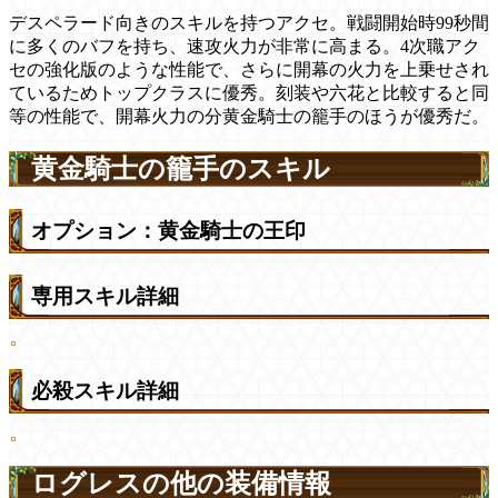
デスペラード向きのスキルを持つアクセ。戦闘開始時99秒間
に多くのバフを持ち、速攻火力が非常に高まる。4次職アク
セの強化版のような性能で、さらに開幕の火力を上乗せされ
ているためトップクラスに優秀。刻装や六花と比較すると同
等の性能で、開幕火力の分黄金騎士の籠手のほうが優秀だ。
黄金騎士の籠手のスキル
オプション：黄金騎士の王印
専用スキル詳細
必殺スキル詳細
ログレスの他の装備情報