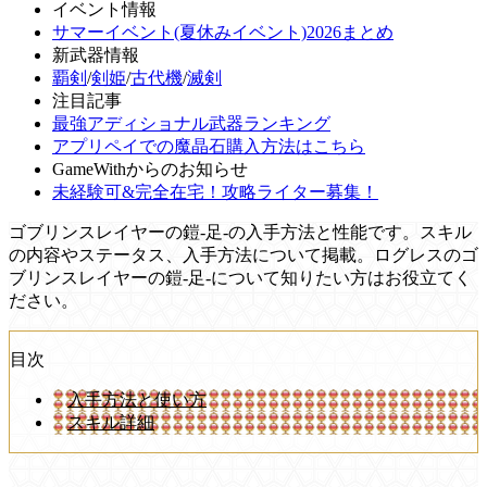
イベント情報
サマーイベント(夏休みイベント)2026まとめ
新武器情報
覇剣
/
剣姫
/
古代機
/
滅剣
注目記事
最強アディショナル武器ランキング
アプリペイでの魔晶石購入方法はこちら
GameWithからのお知らせ
未経験可&完全在宅！攻略ライター募集！
ゴブリンスレイヤーの鎧-足-の入手方法と性能です。スキル
の内容やステータス、入手方法について掲載。ログレスのゴ
ブリンスレイヤーの鎧-足-について知りたい方はお役立てく
ださい。
目次
入手方法と使い方
スキル詳細