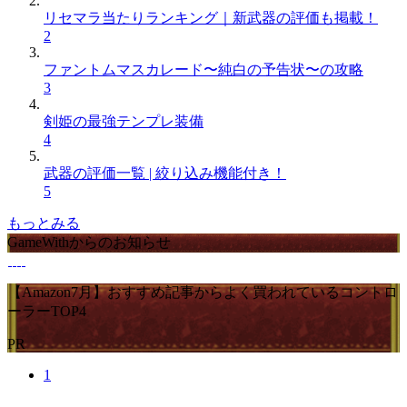
リセマラ当たりランキング｜新武器の評価も掲載！
2
ファントムマスカレード〜純白の予告状〜の攻略
3
剣姫の最強テンプレ装備
4
武器の評価一覧 | 絞り込み機能付き！
5
もっとみる
GameWithからのお知らせ
【Amazon7月】おすすめ記事からよく買われているコントロ
ーラーTOP4
PR
1