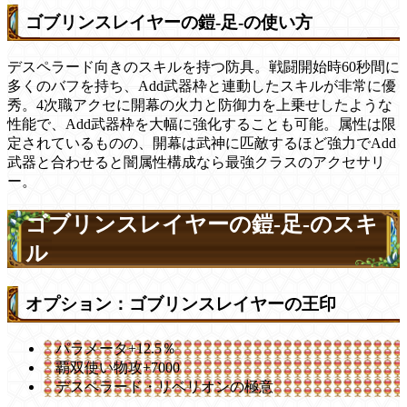
ゴブリンスレイヤーの鎧-足-の使い方
デスペラード向きのスキルを持つ防具。戦闘開始時60秒間に
多くのバフを持ち、Add武器枠と連動したスキルが非常に優
秀。4次職アクセに開幕の火力と防御力を上乗せしたような
性能で、Add武器枠を大幅に強化することも可能。属性は限
定されているものの、開幕は武神に匹敵するほど強力でAdd
武器と合わせると闇属性構成なら最強クラスのアクセサリ
ー。
ゴブリンスレイヤーの鎧-足-のスキ
ル
オプション：ゴブリンスレイヤーの王印
パラメータ+12.5％
覇双使い物攻+7000
デスペラード・リベリオンの極意