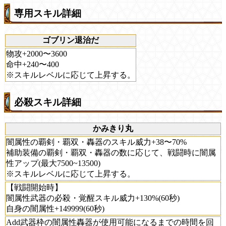
専用スキル詳細
ゴブリン退治だ
物攻+2000〜3600
命中+240〜400
※スキルレベルに応じて上昇する。
必殺スキル詳細
かみきり丸
闇属性の覇剣・覇双・轟器のスキル威力+38〜70%
補助装備の覇剣・覇双・轟器の数に応じて、戦闘時に闇属
性アップ(最大7500~13500)
※スキルレベルに応じて上昇する。
【戦闘開始時】
闇属性武器の必殺・覚醒スキル威力+130%(60秒)
自身の闇属性+149999(60秒)
Add武器枠の闇属性轟器が使用可能になるまでの時間を回