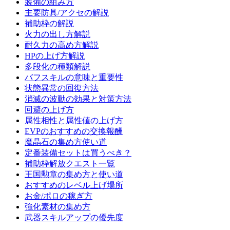
装備の組み方
主要防具/アクセの解説
補助枠の解説
火力の出し方解説
耐久力の高め方解説
HPの上げ方解説
多段化の種類解説
バフスキルの意味と重要性
状態異常の回復方法
消滅の波動の効果と対策方法
回避の上げ方
属性相性と属性値の上げ方
EVPのおすすめの交換報酬
魔晶石の集め方使い道
定番装備セットは買うべき？
補助枠解放クエスト一覧
王国勲章の集め方と使い道
おすすめのレベル上げ場所
お金/ポロの稼ぎ方
強化素材の集め方
武器スキルアップの優先度