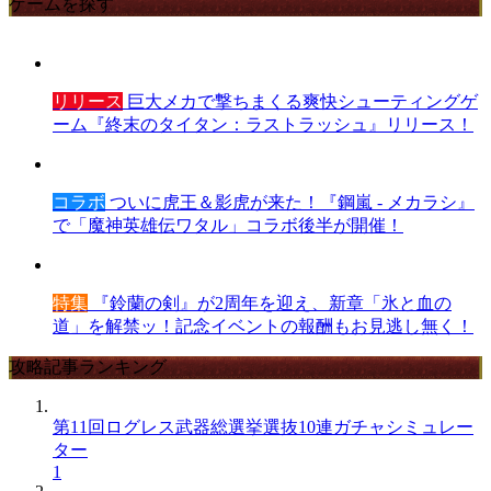
ゲームを探す
リリース
巨大メカで撃ちまくる爽快シューティングゲ
ーム『終末のタイタン：ラストラッシュ』リリース！
コラボ
ついに虎王＆影虎が来た！『鋼嵐 - メカラシ』
で「魔神英雄伝ワタル」コラボ後半が開催！
特集
『鈴蘭の剣』が2周年を迎え、新章「氷と血の
道」を解禁ッ！記念イベントの報酬もお見逃し無く！
攻略記事ランキング
第11回ログレス武器総選挙選抜10連ガチャシミュレー
ター
1