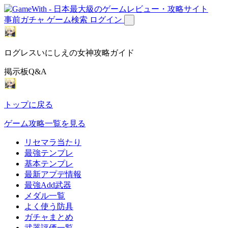
事前ガチャ
ゲーム検索
ログイン
ログレスいにしえの女神攻略ガイド
掲示板Q&A
トップに戻る
ゲーム攻略一覧を見る
リセマラ当たり
最強テンプレ
基本テンプレ
最新アプデ情報
最強Add武器
メダル一覧
よく使う防具
ガチャまとめ
武器評価一覧