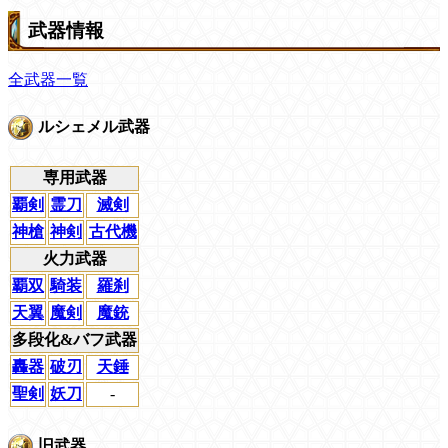
武器情報
全武器一覧
ルシェメル武器
専用武器
覇剣
霊刀
滅剣
神槍
神剣
古代機
火力武器
覇双
騎装
羅刹
天翼
魔剣
魔銃
多段化&バフ武器
轟器
破刃
天錘
聖剣
妖刀
-
旧武器