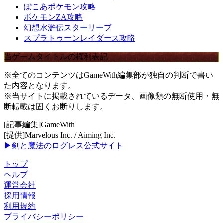
ぽこあポケモン攻略
ポケモンZA攻略
幻想水滸伝スターリープ
スプラトゥーンレイダース攻略
当ゲームタイトルの権利表記
※全てのコンテンツはGameWith編集部が独自の判断で書い
た内容となります。
※当サイトに掲載されているデータ、画像類の無断使用・無
断転載は固くお断りします。
[記事編集]GameWith
[提供]Marvelous Inc. / Aiming Inc.
▶剣と魔法のログレス公式サイト
トップ
ヘルプ
運営会社
採用情報
利用規約
プライバシーポリシー