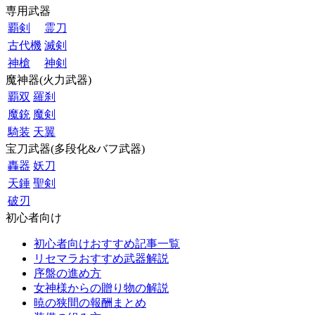
専用武器
覇剣
霊刀
古代機
滅剣
神槍
神剣
魔神器(火力武器)
覇双
羅刹
魔銃
魔剣
騎装
天翼
宝刀武器(多段化&バフ武器)
轟器
妖刀
天錘
聖剣
破刃
初心者向け
初心者向けおすすめ記事一覧
リセマラおすすめ武器解説
序盤の進め方
女神様からの贈り物の解説
暁の狭間の報酬まとめ