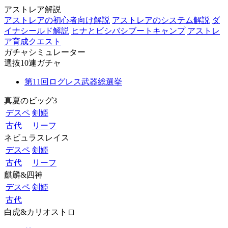
アストレア解説
アストレアの初心者向け解説
アストレアのシステム解説
ダ
イナシールド解説
ヒナとビシバシブートキャンプ
アストレ
ア育成クエスト
ガチャシミュレーター
選抜10連ガチャ
第11回ログレス武器総選挙
真夏のビッグ3
デスペ
剣姫
古代
リーフ
ネビュラスレイス
デスペ
剣姫
古代
リーフ
麒麟&四神
デスペ
剣姫
古代
白虎&カリオストロ