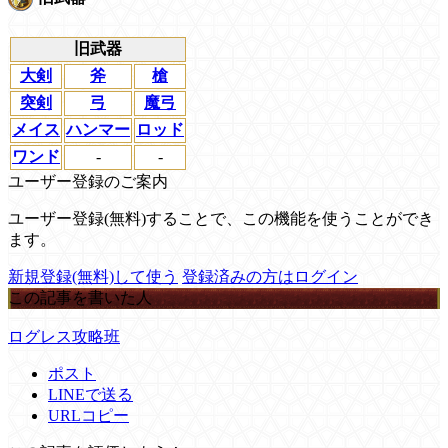
旧武器
大剣
斧
槍
突剣
弓
魔弓
メイス
ハンマー
ロッド
ワンド
-
-
ユーザー登録のご案内
ユーザー登録(無料)することで、この機能を使うことができ
ます。
新規登録(無料)して使う
登録済みの方はログイン
この記事を書いた人
ログレス攻略班
ポスト
LINEで送る
URLコピー