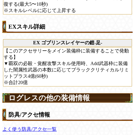
復する(最大5〜10秒)
※スキルレベルに応じて上昇する
EXスキル詳細
EX ゴブリンスレイヤーの鎧-足-
【このアクセサリーをメイン装備枠に装備することで発動
する】
▼覇双の必殺・覚醒攻撃スキル使用時、Add武器枠に装備
した闇属性武器の本数に応じてブラッククリティカルリミ
ットプラス4億(60秒)
※合計20億
ログレスの他の装備情報
防具/アクセ情報
よく使う防具/アクセ一覧