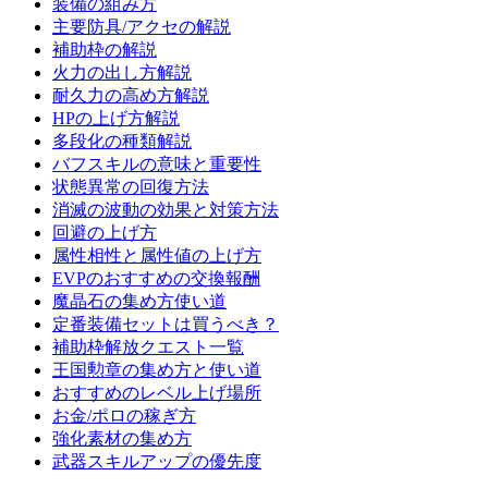
装備の組み方
主要防具/アクセの解説
補助枠の解説
火力の出し方解説
耐久力の高め方解説
HPの上げ方解説
多段化の種類解説
バフスキルの意味と重要性
状態異常の回復方法
消滅の波動の効果と対策方法
回避の上げ方
属性相性と属性値の上げ方
EVPのおすすめの交換報酬
魔晶石の集め方使い道
定番装備セットは買うべき？
補助枠解放クエスト一覧
王国勲章の集め方と使い道
おすすめのレベル上げ場所
お金/ポロの稼ぎ方
強化素材の集め方
武器スキルアップの優先度