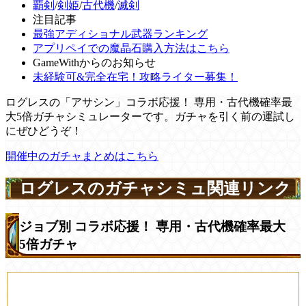
覇剣
/
剣姫
/
古代機
/
滅剣
注目記事
最強アディショナル武器ランキング
アプリペイでの魔晶石購入方法はこちら
GameWithからのお知らせ
未経験可&完全在宅！攻略ライター募集！
ログレスの「アサシン」コラボ応援！ 専用・古代機確率最
大5倍ガチャシミュレーターです。ガチャを引く前の運試し
にぜひどうぞ！
開催中のガチャまとめはこちら
ログレスのガチャシミュ関連リンク
ジョブ別 コラボ応援！ 専用・古代機確率最大
5倍ガチャ