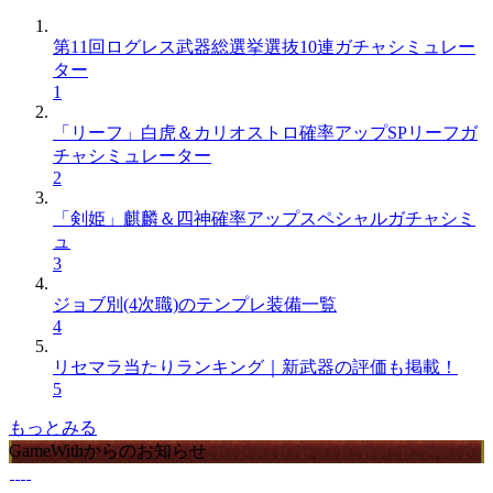
第11回ログレス武器総選挙選抜10連ガチャシミュレー
ター
1
「リーフ」白虎＆カリオストロ確率アップSPリーフガ
チャシミュレーター
2
「剣姫」麒麟＆四神確率アップスペシャルガチャシミ
ュ
3
ジョブ別(4次職)のテンプレ装備一覧
4
リセマラ当たりランキング｜新武器の評価も掲載！
5
もっとみる
GameWithからのお知らせ