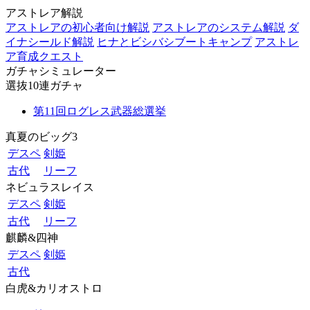
アストレア解説
アストレアの初心者向け解説
アストレアのシステム解説
ダ
イナシールド解説
ヒナとビシバシブートキャンプ
アストレ
ア育成クエスト
ガチャシミュレーター
選抜10連ガチャ
第11回ログレス武器総選挙
真夏のビッグ3
デスペ
剣姫
古代
リーフ
ネビュラスレイス
デスペ
剣姫
古代
リーフ
麒麟&四神
デスペ
剣姫
古代
白虎&カリオストロ