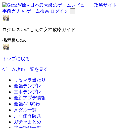
事前ガチャ
ゲーム検索
ログイン
ログレスいにしえの女神攻略ガイド
掲示板Q&A
トップに戻る
ゲーム攻略一覧を見る
リセマラ当たり
最強テンプレ
基本テンプレ
最新アプデ情報
最強Add武器
メダル一覧
よく使う防具
ガチャまとめ
武器評価一覧