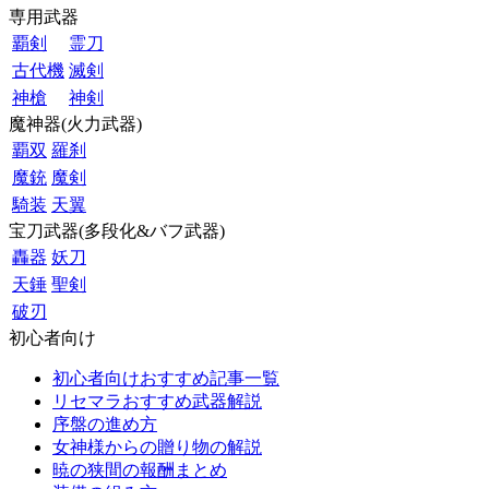
専用武器
覇剣
霊刀
古代機
滅剣
神槍
神剣
魔神器(火力武器)
覇双
羅刹
魔銃
魔剣
騎装
天翼
宝刀武器(多段化&バフ武器)
轟器
妖刀
天錘
聖剣
破刃
初心者向け
初心者向けおすすめ記事一覧
リセマラおすすめ武器解説
序盤の進め方
女神様からの贈り物の解説
暁の狭間の報酬まとめ