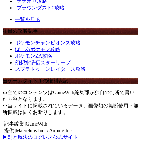
ナナオリ攻略
ブラウンダスト2攻略
一覧を見る
注目の攻略記事
ポケモンチャンピオンズ攻略
ぽこあポケモン攻略
ポケモンZA攻略
幻想水滸伝スターリープ
スプラトゥーンレイダース攻略
当ゲームタイトルの権利表記
※全てのコンテンツはGameWith編集部が独自の判断で書い
た内容となります。
※当サイトに掲載されているデータ、画像類の無断使用・無
断転載は固くお断りします。
[記事編集]GameWith
[提供]Marvelous Inc. / Aiming Inc.
▶剣と魔法のログレス公式サイト