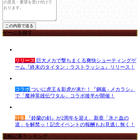
ゲームを探す
リリース
巨大メカで撃ちまくる爽快シューティングゲ
ーム『終末のタイタン：ラストラッシュ』リリース！
コラボ
ついに虎王＆影虎が来た！『鋼嵐 - メカラシ』
で「魔神英雄伝ワタル」コラボ後半が開催！
特集
『鈴蘭の剣』が2周年を迎え、新章「氷と血の
道」を解禁ッ！記念イベントの報酬もお見逃し無く！
攻略記事ランキング