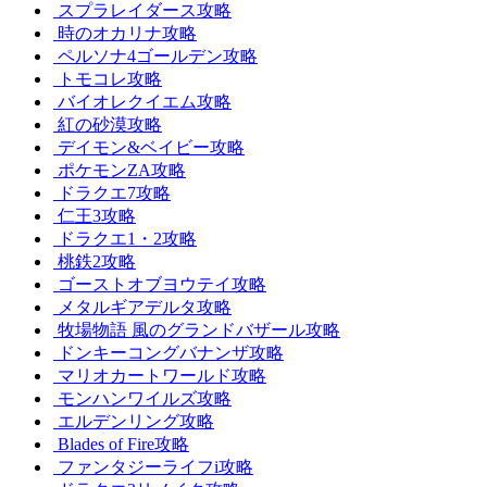
スプラレイダース攻略
時のオカリナ攻略
ペルソナ4ゴールデン攻略
トモコレ攻略
バイオレクイエム攻略
紅の砂漠攻略
デイモン&ベイビー攻略
ポケモンZA攻略
ドラクエ7攻略
仁王3攻略
ドラクエ1・2攻略
桃鉄2攻略
ゴーストオブヨウテイ攻略
メタルギアデルタ攻略
牧場物語 風のグランドバザール攻略
ドンキーコングバナンザ攻略
マリオカートワールド攻略
モンハンワイルズ攻略
エルデンリング攻略
Blades of Fire攻略
ファンタジーライフi攻略