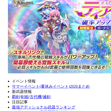
イベント情報
サマーイベント(夏休みイベント)2026まとめ
新武器情報
覇剣
/
剣姫
/
古代機
/
滅剣
注目記事
最強アディショナル武器ランキング