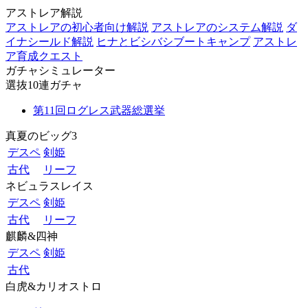
アストレア解説
アストレアの初心者向け解説
アストレアのシステム解説
ダ
イナシールド解説
ヒナとビシバシブートキャンプ
アストレ
ア育成クエスト
ガチャシミュレーター
選抜10連ガチャ
第11回ログレス武器総選挙
真夏のビッグ3
デスペ
剣姫
古代
リーフ
ネビュラスレイス
デスペ
剣姫
古代
リーフ
麒麟&四神
デスペ
剣姫
古代
白虎&カリオストロ