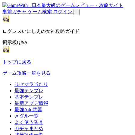
事前ガチャ
ゲーム検索
ログイン
ログレスいにしえの女神攻略ガイド
掲示板Q&A
トップに戻る
ゲーム攻略一覧を見る
リセマラ当たり
最強テンプレ
基本テンプレ
最新アプデ情報
最強Add武器
メダル一覧
よく使う防具
ガチャまとめ
武器評価一覧