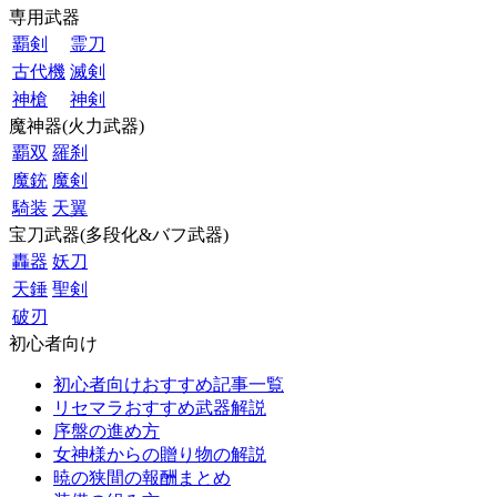
専用武器
覇剣
霊刀
古代機
滅剣
神槍
神剣
魔神器(火力武器)
覇双
羅刹
魔銃
魔剣
騎装
天翼
宝刀武器(多段化&バフ武器)
轟器
妖刀
天錘
聖剣
破刃
初心者向け
初心者向けおすすめ記事一覧
リセマラおすすめ武器解説
序盤の進め方
女神様からの贈り物の解説
暁の狭間の報酬まとめ