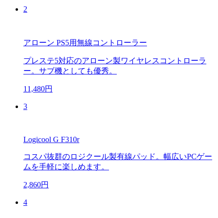
2
アローン PS5用無線コントローラー
プレステ5対応のアローン製ワイヤレスコントローラ
ー。サブ機としても優秀。
11,480円
3
Logicool G F310r
コスパ抜群のロジクール製有線パッド。幅広いPCゲー
ムを手軽に楽しめます。
2,860円
4