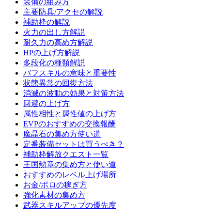
装備の組み方
主要防具/アクセの解説
補助枠の解説
火力の出し方解説
耐久力の高め方解説
HPの上げ方解説
多段化の種類解説
バフスキルの意味と重要性
状態異常の回復方法
消滅の波動の効果と対策方法
回避の上げ方
属性相性と属性値の上げ方
EVPのおすすめの交換報酬
魔晶石の集め方使い道
定番装備セットは買うべき？
補助枠解放クエスト一覧
王国勲章の集め方と使い道
おすすめのレベル上げ場所
お金/ポロの稼ぎ方
強化素材の集め方
武器スキルアップの優先度