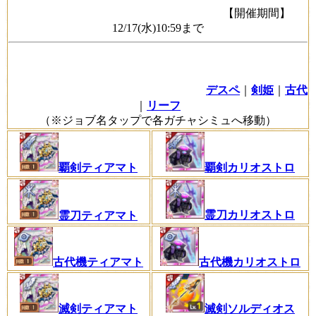
【開催期間】
12/17(水)10:59まで
デスペ
｜
剣姫
｜
古代
｜
リーフ
（※ジョブ名タップで各ガチャシミュへ移動）
覇剣ティアマト
覇剣カリオストロ
霊刀カリオストロ
霊刀ティアマト
古代機ティアマト
古代機カリオストロ
滅剣ソルディオス
滅剣ティアマト