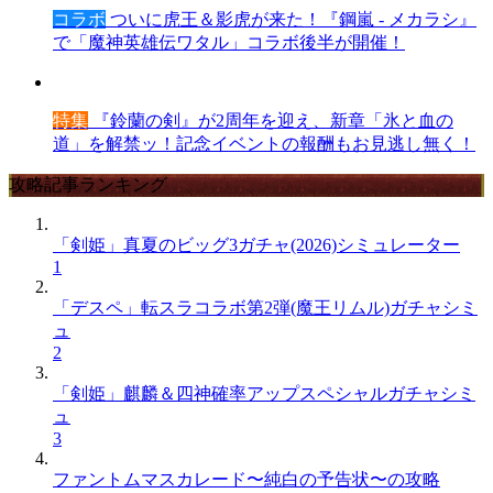
コラボ
ついに虎王＆影虎が来た！『鋼嵐 - メカラシ』
で「魔神英雄伝ワタル」コラボ後半が開催！
特集
『鈴蘭の剣』が2周年を迎え、新章「氷と血の
道」を解禁ッ！記念イベントの報酬もお見逃し無く！
攻略記事ランキング
「剣姫」真夏のビッグ3ガチャ(2026)シミュレーター
1
「デスペ」転スラコラボ第2弾(魔王リムル)ガチャシミ
ュ
2
「剣姫」麒麟＆四神確率アップスペシャルガチャシミ
ュ
3
ファントムマスカレード〜純白の予告状〜の攻略