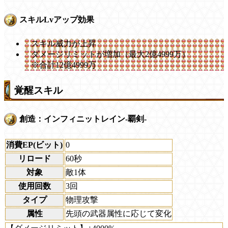
スキルLvアップ効果
スキル威力が上昇
ダメージリミットが増加（最大2億4999万）
※合計12億4999万
覚醒スキル
創造：インフィニットレイン-覇剣-
消費EP(ビット)
0
リロード
60秒
対象
敵1体
使用回数
3回
タイプ
物理攻撃
属性
先頭の武器属性に応じて変化