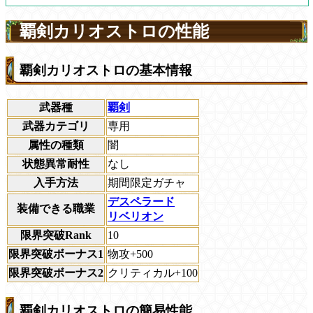
覇剣カリオストロの性能
覇剣カリオストロの基本情報
武器種
覇剣
武器カテゴリ
専用
属性の種類
闇
状態異常耐性
なし
入手方法
期間限定ガチャ
デスペラード
装備できる職業
リベリオン
限界突破Rank
10
限界突破ボーナス1
物攻+500
限界突破ボーナス2
クリティカル+100
覇剣カリオストロの簡易性能