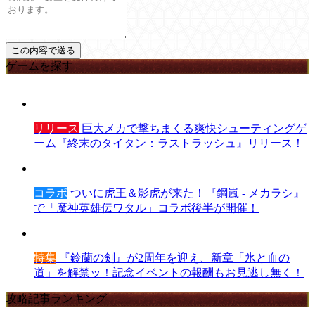
ゲームを探す
リリース
巨大メカで撃ちまくる爽快シューティングゲ
ーム『終末のタイタン：ラストラッシュ』リリース！
コラボ
ついに虎王＆影虎が来た！『鋼嵐 - メカラシ』
で「魔神英雄伝ワタル」コラボ後半が開催！
特集
『鈴蘭の剣』が2周年を迎え、新章「氷と血の
道」を解禁ッ！記念イベントの報酬もお見逃し無く！
攻略記事ランキング