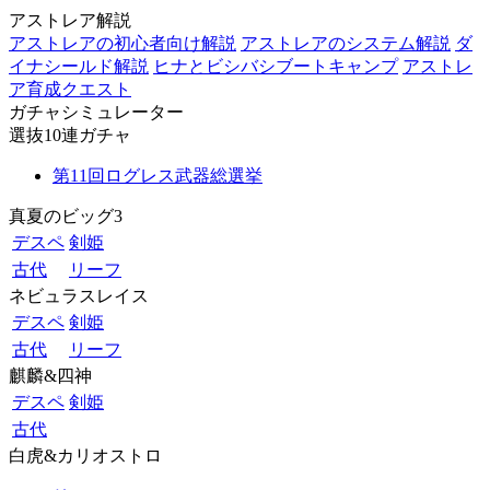
アストレア解説
アストレアの初心者向け解説
アストレアのシステム解説
ダ
イナシールド解説
ヒナとビシバシブートキャンプ
アストレ
ア育成クエスト
ガチャシミュレーター
選抜10連ガチャ
第11回ログレス武器総選挙
真夏のビッグ3
デスペ
剣姫
古代
リーフ
ネビュラスレイス
デスペ
剣姫
古代
リーフ
麒麟&四神
デスペ
剣姫
古代
白虎&カリオストロ