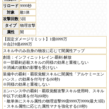
リロード
9999秒
対象
敵1体
攻撃回数
5回
タイプ
物理攻撃
属性
闇
【固定ダメージリミット】1億6999万
※合計8億4999万
スキル中のみ自身の物攻に応じて闇属性アップ
創造：インフィニットレイン-覇剣-解放
※一部覇剣必殺スキルの同様の効果と重複しない
※消滅の波動の影響を受けない
装備中の覇剣・覇双覚醒スキルに闇属性「アルケミーエン
ハンス」の効果を付与する(60秒)
※同様の効果と重複しない
エンハンス中の覇剣・覇双覚醒攻撃スキル使用時、スキル
中以下の効果を付与(60秒)
・敵単体にスキル属性の物理追撃99億9999万9999(最大3回)
・スキル属性に応じた属性マナを強化する(10秒)