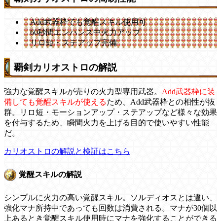
Add武器枠でも覚醒スキル使用可
60秒間エンハンス中火力アップ
リロ短・ステアップ完備
覇剣カリオストロの解説
強力な覚醒スキルが売りの火力型専用武器。
Add武器枠に装
備しても覚醒スキルが使える
ため、Add武器枠との相性が抜
群。リロ短・モーションアップ・ステアップなど様々な効果
を付与するため、瞬間火力を上げる目的で使いやすい性能
だ。
カリオストロの解説と検証はこちら
覚醒スキルの解説
シンプルに火力の高い覚醒スキル。ソルディオスとは違い、
強化マナ所持中であっても回数は消費される。マナが30個以
上あるとき覚醒スキル使用時にマナを強化することができる