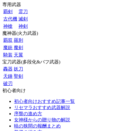
専用武器
覇剣
霊刀
古代機
滅剣
神槍
神剣
魔神器(火力武器)
覇双
羅刹
魔銃
魔剣
騎装
天翼
宝刀武器(多段化&バフ武器)
轟器
妖刀
天錘
聖剣
破刃
初心者向け
初心者向けおすすめ記事一覧
リセマラおすすめ武器解説
序盤の進め方
女神様からの贈り物の解説
暁の狭間の報酬まとめ