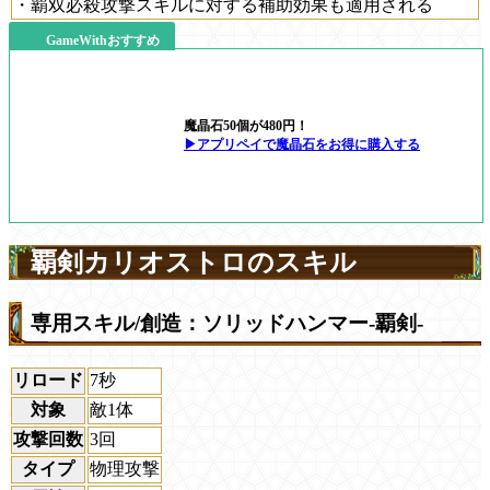
・覇双必殺攻撃スキルに対する補助効果も適用される
GameWithおすすめ
魔晶石50個が480円！
▶アプリペイで魔晶石をお得に購入する
覇剣カリオストロのスキル
専用スキル/創造：ソリッドハンマー-覇剣-
リロード
7秒
対象
敵1体
攻撃回数
3回
タイプ
物理攻撃