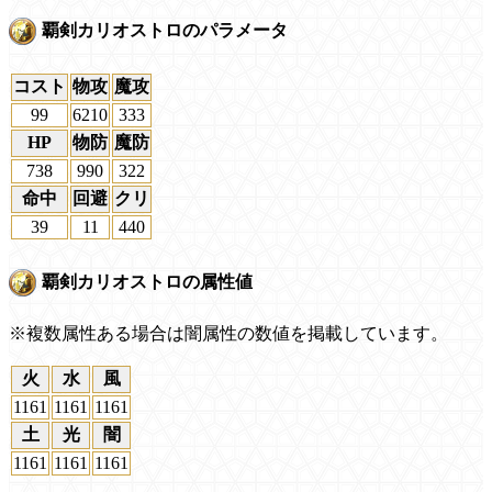
覇剣カリオストロのパラメータ
コスト
物攻
魔攻
99
6210
333
HP
物防
魔防
738
990
322
命中
回避
クリ
39
11
440
覇剣カリオストロの属性値
※複数属性ある場合は闇属性の数値を掲載しています。
火
水
風
1161
1161
1161
土
光
闇
1161
1161
1161