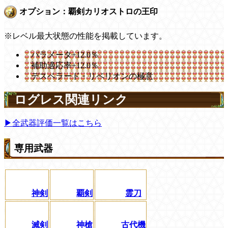
オプション：覇剣カリオストロの王印
※レベル最大状態の性能を掲載しています。
パラメータ+12.0％
補助適応率+12.0％
デスペラード・リベリオンの極意
ログレス関連リンク
▶全武器評価一覧はこちら
専用武器
神剣
覇剣
霊刀
滅剣
神槍
古代機