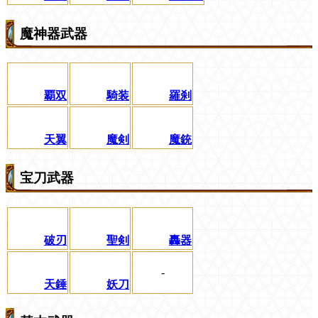
魔神器武器
覇双
騎装
羅刹
天翼
魔剣
魔銃
宝刀武器
破刃
聖剣
轟器
-
天錘
妖刀