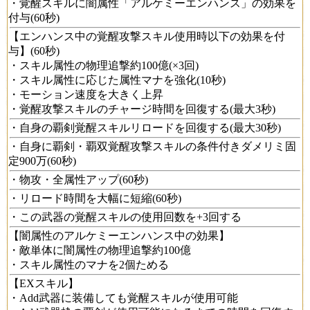
・覚醒スキルに闇属性「アルケミーエンハンス」の効果を
付与(60秒)
【エンハンス中の覚醒攻撃スキル使用時以下の効果を付
与】(60秒)
・スキル属性の物理追撃約100億(×3回)
・スキル属性に応じた属性マナを強化(10秒)
・モーション速度を大きく上昇
・覚醒攻撃スキルのチャージ時間を回復する(最大3秒)
・自身の覇剣覚醒スキルリロードを回復する(最大30秒)
・自身に覇剣・覇双覚醒攻撃スキルの条件付きダメリミ固
定900万(60秒)
・物攻・全属性アップ(60秒)
・リロード時間を大幅に短縮(60秒)
・この武器の覚醒スキルの使用回数を+3回する
【闇属性のアルケミーエンハンス中の効果】
・敵単体に闇属性の物理追撃約100億
・スキル属性のマナを2個ためる
【EXスキル】
・Add武器に装備しても覚醒スキルが使用可能