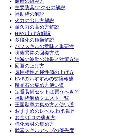
装備の組み方
主要防具/アクセの解説
補助枠の解説
火力の出し方解説
耐久力の高め方解説
HPの上げ方解説
多段化の種類解説
バフスキルの意味と重要性
状態異常の回復方法
消滅の波動の効果と対策方法
回避の上げ方
属性相性と属性値の上げ方
EVPのおすすめの交換報酬
魔晶石の集め方使い道
定番装備セットは買うべき？
補助枠解放クエスト一覧
王国勲章の集め方と使い道
おすすめのレベル上げ場所
お金/ポロの稼ぎ方
強化素材の集め方
武器スキルアップの優先度