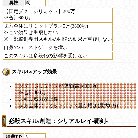
属性
闇
【固定ダメージリミット】200万
※合計600万
味方全体にリミットプラス5万(3600秒)
※この効果は重複しない
※一部覇剣専用スキルの同様の効果と重複しない
自身のバーストゲージを増加
このスキルは多段化の影響を受けない
スキルLvアップ効果
ダメージリミットが増加(最大300万)
※合計900万
スキル威力が上昇
味方全体のリミットプラス量が増加(最大6万)
必殺スキル/創造：シリアルレイ-覇剣-
消費EP
3