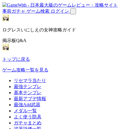
事前ガチャ
ゲーム検索
ログイン
ログレスいにしえの女神攻略ガイド
掲示板Q&A
トップに戻る
ゲーム攻略一覧を見る
リセマラ当たり
最強テンプレ
基本テンプレ
最新アプデ情報
最強Add武器
メダル一覧
よく使う防具
ガチャまとめ
武器評価一覧