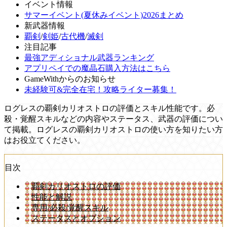
イベント情報
サマーイベント(夏休みイベント)2026まとめ
新武器情報
覇剣
/
剣姫
/
古代機
/
滅剣
注目記事
最強アディショナル武器ランキング
アプリペイでの魔晶石購入方法はこちら
GameWithからのお知らせ
未経験可&完全在宅！攻略ライター募集！
ログレスの覇剣カリオストロの評価とスキル性能です。必
殺・覚醒スキルなどの内容やステータス、武器の評価につい
て掲載。ログレスの覇剣カリオストロの使い方を知りたい方
はお役立てください。
目次
覇剣カリオストロの評価
性能と解説
専用/必殺/覚醒スキル
ステータスとオプション