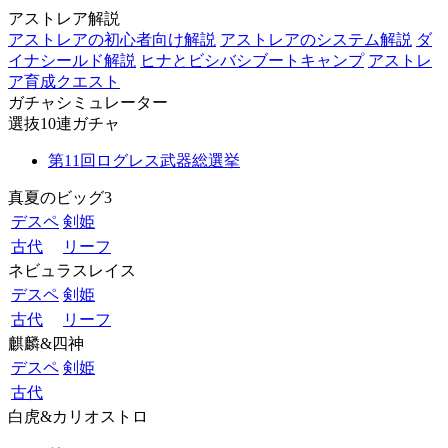
アストレア解説
アストレアの初心者向け解説
アストレアのシステム解説
ダ
イナシールド解説
ヒナとビシバシブートキャンプ
アストレ
ア育成クエスト
ガチャシミュレーター
選抜10連ガチャ
第11回ログレス武器総選挙
真夏のビッグ3
デスペ
剣姫
古代
リーフ
ネビュラスレイス
デスペ
剣姫
古代
リーフ
麒麟&四神
デスペ
剣姫
古代
白虎&カリオストロ