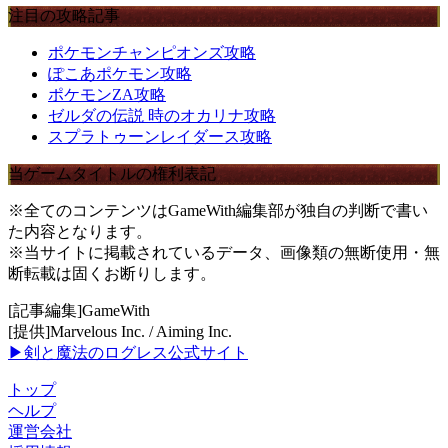
注目の攻略記事
ポケモンチャンピオンズ攻略
ぽこあポケモン攻略
ポケモンZA攻略
ゼルダの伝説 時のオカリナ攻略
スプラトゥーンレイダース攻略
当ゲームタイトルの権利表記
※全てのコンテンツはGameWith編集部が独自の判断で書い
た内容となります。
※当サイトに掲載されているデータ、画像類の無断使用・無
断転載は固くお断りします。
[記事編集]GameWith
[提供]Marvelous Inc. / Aiming Inc.
▶剣と魔法のログレス公式サイト
トップ
ヘルプ
運営会社