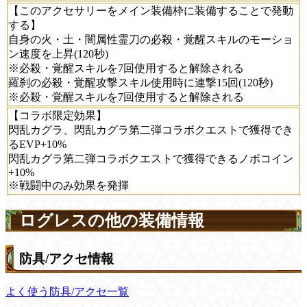
【このアクセサリーをメイン装備枠に装備することで発動
する】
自身の火・土・闇属性霊刀の必殺・覚醒スキルのモーショ
ン速度を上昇(120秒)
※必殺・覚醒スキルを7回使用すると解除される
羅刹の必殺・覚醒攻撃スキル使用時に連撃15回(120秒)
※必殺・覚醒スキルを7回使用すると解除される
【コラボ限定効果】
閃乱カグラ、閃乱カグラ第二弾コラボクエストで獲得でき
るEVP+10%
閃乱カグラ第二弾コラボクエストで獲得できるノポコイン
+10%
※戦闘中のみ効果を発揮
ログレスの他の装備情報
防具/アクセ情報
よく使う防具/アクセ一覧