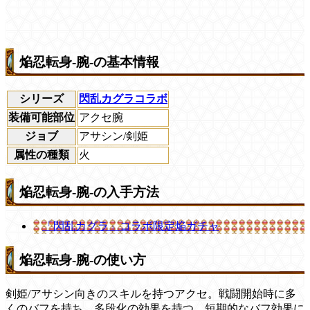
焔忍転身-腕-の基本情報
シリーズ
閃乱カグラコラボ
装備可能部位
アクセ腕
ジョブ
アサシン/剣姫
属性の種類
火
焔忍転身-腕-の入手方法
「閃乱カグラ」コラボ限定焔ガチャ
焔忍転身-腕-の使い方
剣姫/アサシン向きのスキルを持つアクセ。戦闘開始時に多
くのバフを持ち、多段化の効果を持つ。短期的なバフ効果に