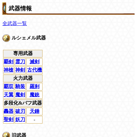
武器情報
全武器一覧
ルシェメル武器
専用武器
覇剣
霊刀
滅剣
神槍
神剣
古代機
火力武器
覇双
騎装
羅刹
天翼
魔剣
魔銃
多段化&バフ武器
轟器
破刃
天錘
聖剣
妖刀
-
旧武器