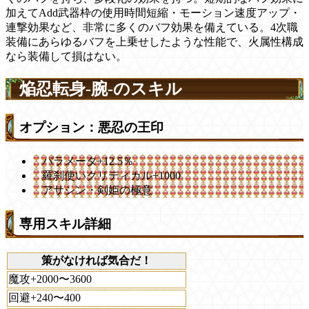
加えてAdd武器枠の使用時間短縮・モーション速度アップ・
連撃効果など、非常に多くのバフ効果を備えている。4次職
装備にあらゆるバフを上乗せしたような性能で、火属性構成
なら装備して損はない。
焔忍転身-腕-のスキル
オプション：悪忍の王印
パラメータ+12.5％
羅刹使いクリティカル+1000
アサシン・剣姫の極意
専用スキル詳細
策がなければ気合だ！
魔攻+2000〜3600
回避+240〜400