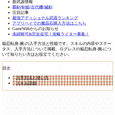
新武器情報
覇剣
/
剣姫
/
古代機
/
滅剣
注目記事
最強アディショナル武器ランキング
アプリペイでの魔晶石購入方法はこちら
GameWithからのお知らせ
未経験可&完全在宅！攻略ライター募集！
焔忍転身-腕-の入手方法と性能です。スキルの内容やステー
タス、入手方法について掲載。ログレスの焔忍転身-腕-につ
いて知りたい方はお役立てください。
目次
入手方法と使い方
スキル詳細