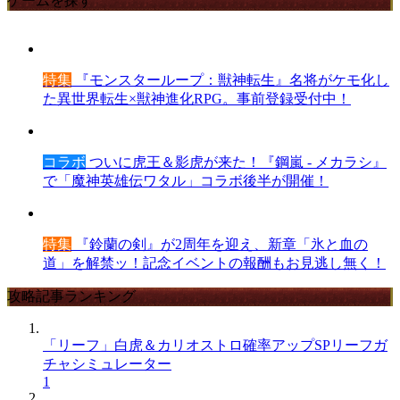
ゲームを探す
特集
『モンスターループ：獣神転生』名将がケモ化し
た異世界転生×獣神進化RPG。事前登録受付中！
コラボ
ついに虎王＆影虎が来た！『鋼嵐 - メカラシ』
で「魔神英雄伝ワタル」コラボ後半が開催！
特集
『鈴蘭の剣』が2周年を迎え、新章「氷と血の
道」を解禁ッ！記念イベントの報酬もお見逃し無く！
攻略記事ランキング
「リーフ」白虎＆カリオストロ確率アップSPリーフガ
チャシミュレーター
1