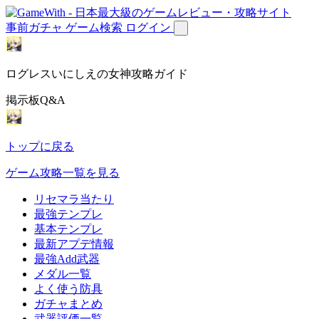
事前ガチャ
ゲーム検索
ログイン
ログレスいにしえの女神攻略ガイド
掲示板Q&A
トップに戻る
ゲーム攻略一覧を見る
リセマラ当たり
最強テンプレ
基本テンプレ
最新アプデ情報
最強Add武器
メダル一覧
よく使う防具
ガチャまとめ
武器評価一覧