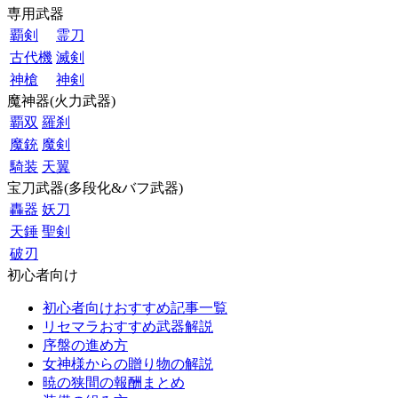
専用武器
覇剣
霊刀
古代機
滅剣
神槍
神剣
魔神器(火力武器)
覇双
羅刹
魔銃
魔剣
騎装
天翼
宝刀武器(多段化&バフ武器)
轟器
妖刀
天錘
聖剣
破刃
初心者向け
初心者向けおすすめ記事一覧
リセマラおすすめ武器解説
序盤の進め方
女神様からの贈り物の解説
暁の狭間の報酬まとめ