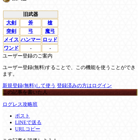
旧武器
大剣
斧
槍
突剣
弓
魔弓
メイス
ハンマー
ロッド
ワンド
-
-
ユーザー登録のご案内
ユーザー登録(無料)することで、この機能を使うことができ
ます。
新規登録(無料)して使う
登録済みの方はログイン
この記事を書いた人
ログレス攻略班
ポスト
LINEで送る
URLコピー