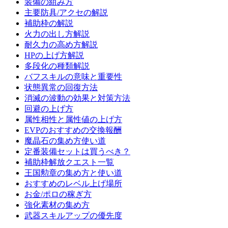
装備の組み方
主要防具/アクセの解説
補助枠の解説
火力の出し方解説
耐久力の高め方解説
HPの上げ方解説
多段化の種類解説
バフスキルの意味と重要性
状態異常の回復方法
消滅の波動の効果と対策方法
回避の上げ方
属性相性と属性値の上げ方
EVPのおすすめの交換報酬
魔晶石の集め方使い道
定番装備セットは買うべき？
補助枠解放クエスト一覧
王国勲章の集め方と使い道
おすすめのレベル上げ場所
お金/ポロの稼ぎ方
強化素材の集め方
武器スキルアップの優先度