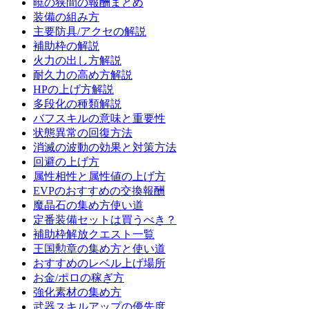
暁の狭間の報酬まとめ
装備の組み方
主要防具/アクセの解説
補助枠の解説
火力の出し方解説
耐久力の高め方解説
HPの上げ方解説
多段化の種類解説
バフスキルの意味と重要性
状態異常の回復方法
消滅の波動の効果と対策方法
回避の上げ方
属性相性と属性値の上げ方
EVPのおすすめの交換報酬
魔晶石の集め方使い道
定番装備セットは買うべき？
補助枠解放クエスト一覧
王国勲章の集め方と使い道
おすすめのレベル上げ場所
お金/ポロの稼ぎ方
強化素材の集め方
武器スキルアップの優先度