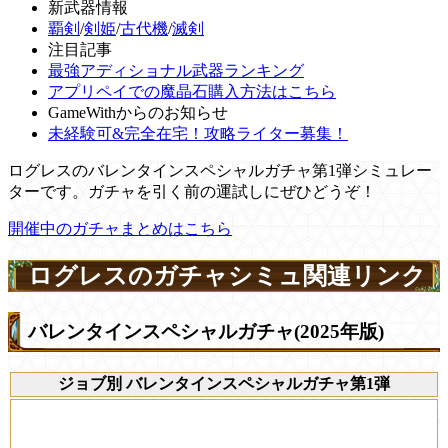
新武器情報
覇剣
/
剣姫
/
古代機
/
滅剣
注目記事
最強アディショナル武器ランキング
アプリペイでの魔晶石購入方法はこちら
GameWithからのお知らせ
未経験可&完全在宅！攻略ライター募集！
ログレスのバレンタインスペシャルガチャ第1弾シミュレー
ターです。ガチャを引く前の運試しにぜひどうぞ！
開催中のガチャまとめはこちら
ログレスのガチャシミュ関連リンク
バレンタインスペシャルガチャ(2025年版)
ジョブ別 バレンタインスペシャルガチャ第1弾