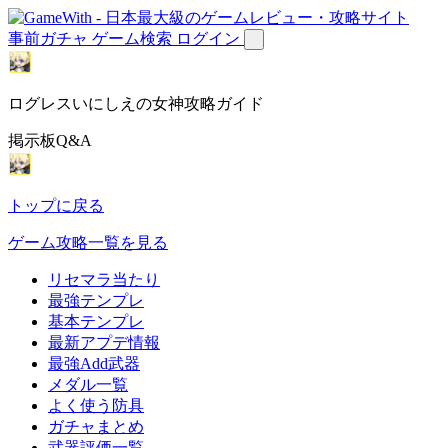
事前ガチャ
ゲーム検索
ログイン
ログレスいにしえの女神攻略ガイド
掲示板Q&A
トップに戻る
ゲーム攻略一覧を見る
リセマラ当たり
最強テンプレ
基本テンプレ
最新アプデ情報
最強Add武器
メダル一覧
よく使う防具
ガチャまとめ
武器評価一覧