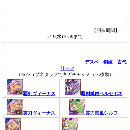
【開催期間】
2/19(水)10:59まで
デスペ
｜
剣姫
｜
古代
｜
リーフ
（※ジョブ名タップで各ガチャシミュへ移動）
覇剣縛鎖ペルセポネ
覇剣ヴィーナス
霊刀雷嵐シルフ
霊刀ヴィーナス