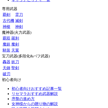
専用武器
覇剣
霊刀
古代機
滅剣
神槍
神剣
魔神器(火力武器)
覇双
羅刹
魔銃
魔剣
騎装
天翼
宝刀武器(多段化&バフ武器)
轟器
妖刀
天錘
聖剣
破刃
初心者向け
初心者向けおすすめ記事一覧
リセマラおすすめ武器解説
序盤の進め方
女神様からの贈り物の解説