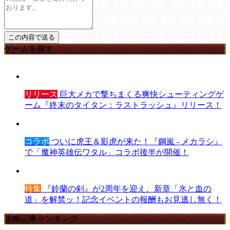
ゲームを探す
リリース
巨大メカで撃ちまくる爽快シューティングゲ
ーム『終末のタイタン：ラストラッシュ』リリース！
コラボ
ついに虎王＆影虎が来た！『鋼嵐 - メカラシ』
で「魔神英雄伝ワタル」コラボ後半が開催！
特集
『鈴蘭の剣』が2周年を迎え、新章「氷と血の
道」を解禁ッ！記念イベントの報酬もお見逃し無く！
攻略記事ランキング