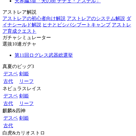
天界編3章「天の街 チチェ・アステル」
アストレア解説
アストレアの初心者向け解説
アストレアのシステム解説
ダ
イナシールド解説
ヒナとビシバシブートキャンプ
アストレ
ア育成クエスト
ガチャシミュレーター
選抜10連ガチャ
第11回ログレス武器総選挙
真夏のビッグ3
デスペ
剣姫
古代
リーフ
ネビュラスレイス
デスペ
剣姫
古代
リーフ
麒麟&四神
デスペ
剣姫
古代
白虎&カリオストロ