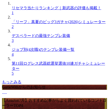
リセマラ当たりランキング｜新武器の評価も掲載！
1
「リーフ」真夏のビッグ3ガチャ(2026)シミュレーター
2
デスペラードの最強テンプレ装備
3
ジョブ別(4次職)のテンプレ装備一覧
4
第11回ログレス武器総選挙選抜10連ガチャシミュレー
ター
5
もっとみる
GameWithからのお知らせ
【Amazon7月】おすすめ記事からよく買われているコントロ
ーラーTOP4