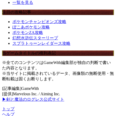
一覧を見る
注目の攻略記事
ポケモンチャンピオンズ攻略
ぽこあポケモン攻略
ポケモンZA攻略
幻想水滸伝スターリープ
スプラトゥーンレイダース攻略
当ゲームタイトルの権利表記
※全てのコンテンツはGameWith編集部が独自の判断で書い
た内容となります。
※当サイトに掲載されているデータ、画像類の無断使用・無
断転載は固くお断りします。
[記事編集]GameWith
[提供]Marvelous Inc. / Aiming Inc.
▶剣と魔法のログレス公式サイト
トップ
ヘルプ