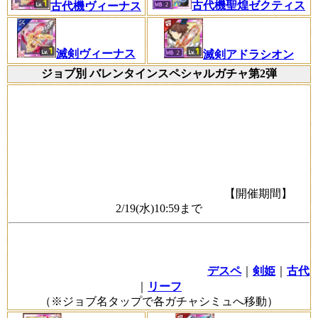
古代機聖煌ゼクティス
古代機ヴィーナス
滅剣ヴィーナス
滅剣アドラシオン
ジョブ別 バレンタインスペシャルガチャ第2弾
【開催期間】
2/19(水)10:59まで
デスペ
｜
剣姫
｜
古代
｜
リーフ
（※ジョブ名タップで各ガチャシミュへ移動）