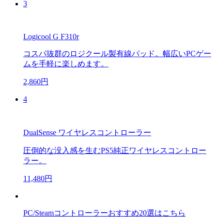
3
Logicool G F310r
コスパ抜群のロジクール製有線パッド。幅広いPCゲー
ムを手軽に楽しめます。
2,860円
4
DualSense ワイヤレスコントローラー
圧倒的な没入感を生むPS5純正ワイヤレスコントロー
ラー。
11,480円
PC/Steamコントローラーおすすめ20選はこちら