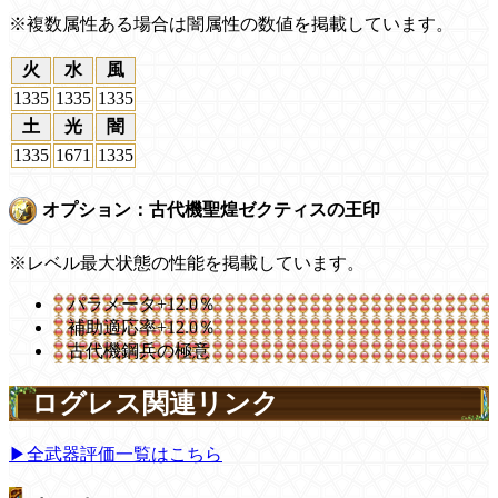
※複数属性ある場合は闇属性の数値を掲載しています。
火
水
風
1335
1335
1335
土
光
闇
1335
1671
1335
オプション：古代機聖煌ゼクティスの王印
※レベル最大状態の性能を掲載しています。
パラメータ+12.0％
補助適応率+12.0％
古代機鋼兵の極意
ログレス関連リンク
▶全武器評価一覧はこちら