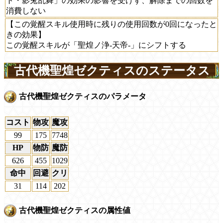
ト・影兎乱舞」の効果の影響を受けず、解除までの回数を
消費しない
【この覚醒スキル使用時に残りの使用回数が0回になったと
きの効果】
この覚醒スキルが「聖煌ノ浄-天帝-」にシフトする
古代機聖煌ゼクティスのステータス
古代機聖煌ゼクティスのパラメータ
コスト
物攻
魔攻
99
175
7748
HP
物防
魔防
626
455
1029
命中
回避
クリ
31
114
202
古代機聖煌ゼクティスの属性値