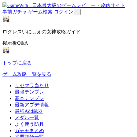
事前ガチャ
ゲーム検索
ログイン
ログレスいにしえの女神攻略ガイド
掲示板Q&A
トップに戻る
ゲーム攻略一覧を見る
リセマラ当たり
最強テンプレ
基本テンプレ
最新アプデ情報
最強Add武器
メダル一覧
よく使う防具
ガチャまとめ
武器評価一覧