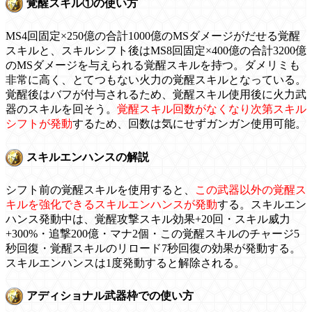
覚醒スキル①の使い方
MS4回固定×250億の合計1000億のMSダメージがだせる覚醒
スキルと、スキルシフト後はMS8回固定×400億の合計3200億
のMSダメージを与えられる覚醒スキルを持つ。ダメリミも
非常に高く、とてつもない火力の覚醒スキルとなっている。
覚醒後はバフが付与されるため、覚醒スキル使用後に火力武
器のスキルを回そう。
覚醒スキル回数がなくなり次第スキル
シフトが発動
するため、回数は気にせずガンガン使用可能。
スキルエンハンスの解説
シフト前の覚醒スキルを使用すると、
この武器以外の覚醒ス
キルを強化できるスキルエンハンスが発動
する。スキルエン
ハンス発動中は、覚醒攻撃スキル効果+20回・スキル威力
+300%・追撃200億・マナ2個・この覚醒スキルのチャージ5
秒回復・覚醒スキルのリロード7秒回復の効果が発動する。
スキルエンハンスは1度発動すると解除される。
アディショナル武器枠での使い方