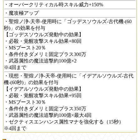
・オーバークリティカル時スキル威力+150%
・魔攻極アップ
・聖煌ノ浄-天帝-使用時に「ゴッデスソウルズ-古代機-(60
秒)」の効果を付与
【ゴッデスソウルズ発動中の効果】
・必殺・覚醒攻撃スキル効果+80回
・MSブースト20％
・条件付きダメリミ固定プラス300万
・武器属性の魔法追撃約100億×2
※4回まで
・現想・聖煌ノ浄-天帝-使用時に「イデアルソウルズ-古代
機-(60秒)」の効果を付与
【イデアルソウルズ発動中の効果】
・必殺・覚醒攻撃スキル効果+95回
・MSブースト30％
・条件付きダメリミ固定プラス350万
・武器属性の魔法追撃約100億×最大4回
・ゼクティスエンハンス属性マナを強化する（15秒）
※4回まで