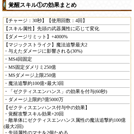
覚醒スキル①の効果まとめ
【チャージ：30秒】【使用回数：4回】
【スキル属性】先頭の武器属性に応じて変化
【ダメージリミット】+4000%
【マジックストライク】魔法追撃最大2
・与えたダメージに影響される(30%)
・MS4回固定
・MS固定ダメリミ250億
・MSダメージ上限250億
・魔法追撃約100億×最大3回
・「ゼクティスエンハンス」の効果を付与(60秒)
・ダメージ上限約7億5000万
【ゼクティスエンハンス付与中の効果】
・覚醒攻撃スキル効果+20回
・敵単体にゼクティスエンハンス属性の魔法追撃約100億
(最大2回)
・先頭属性のマナを2個ためる