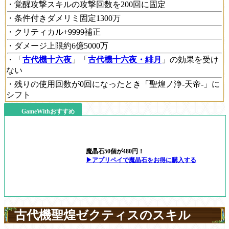
・覚醒攻撃スキルの攻撃回数を200回に固定
・条件付きダメリミ固定1300万
・クリティカル+9999補正
・ダメージ上限約6億5000万
・「
古代機十六夜
」「
古代機十六夜・緋月
」の効果を受け
ない
・残りの使用回数が0回になったとき「聖煌ノ浄-天帝-」に
シフト
GameWithおすすめ
魔晶石50個が480円！
▶アプリペイで魔晶石をお得に購入する
古代機聖煌ゼクティスのスキル