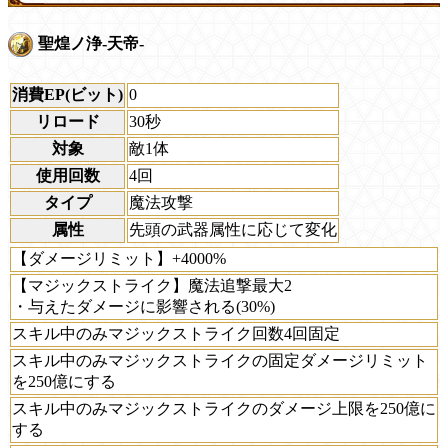
聖煌ノ浄-天帝-
消費EP(ビット)
0
リロード
30秒
対象
敵1体
使用回数
4回
タイプ
魔法攻撃
属性
先頭の武器属性に応じて変化
【ダメージリミット】+4000%
【マジックストライク】魔法追撃最大2
・与えたダメージに影響される(30%)
スキル中のみマジックストライク回数4回固定
スキル中のみマジックストライクの固定ダメージリミット
を250億にする
スキル中のみマジックストライクのダメージ上限を250億に
する