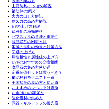
装備の組み方
主要防具/アクセの解説
補助枠の解説
火力の出し方解説
耐久力の高め方解説
HPの上げ方解説
多段化の種類解説
バフスキルの意味と重要性
状態異常の回復方法
消滅の波動の効果と対策方法
回避の上げ方
属性相性と属性値の上げ方
EVPのおすすめの交換報酬
魔晶石の集め方使い道
定番装備セットは買うべき？
補助枠解放クエスト一覧
王国勲章の集め方と使い道
おすすめのレベル上げ場所
お金/ポロの稼ぎ方
強化素材の集め方
武器スキルアップの優先度