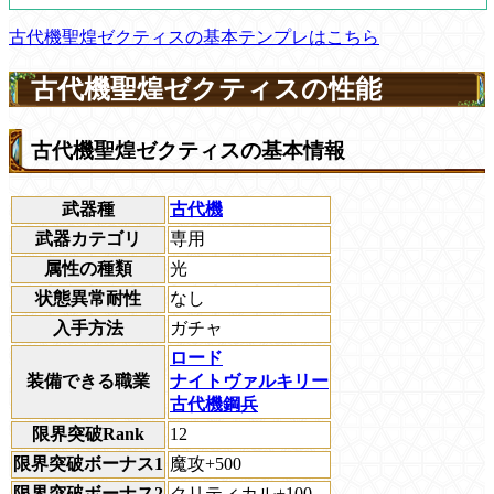
古代機聖煌ゼクティスの基本テンプレはこちら
古代機聖煌ゼクティスの性能
古代機聖煌ゼクティスの基本情報
武器種
古代機
武器カテゴリ
専用
属性の種類
光
状態異常耐性
なし
入手方法
ガチャ
ロード
装備できる職業
ナイトヴァルキリー
古代機鋼兵
限界突破Rank
12
限界突破ボーナス1
魔攻+500
限界突破ボーナス2
クリティカル+100