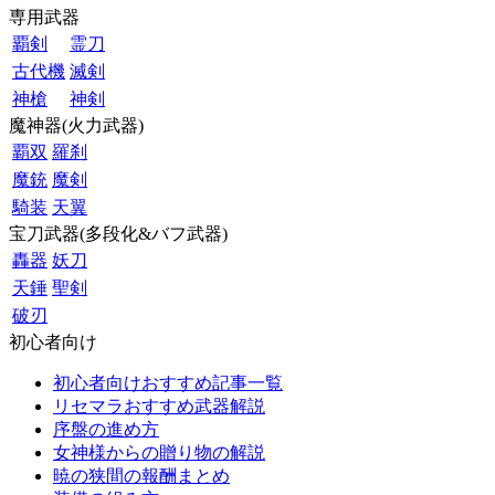
専用武器
覇剣
霊刀
古代機
滅剣
神槍
神剣
魔神器(火力武器)
覇双
羅刹
魔銃
魔剣
騎装
天翼
宝刀武器(多段化&バフ武器)
轟器
妖刀
天錘
聖剣
破刃
初心者向け
初心者向けおすすめ記事一覧
リセマラおすすめ武器解説
序盤の進め方
女神様からの贈り物の解説
暁の狭間の報酬まとめ