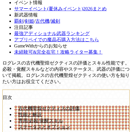
イベント情報
サマーイベント(夏休みイベント)2026まとめ
新武器情報
覇剣
/
剣姫
/
古代機
/
滅剣
注目記事
最強アディショナル武器ランキング
アプリペイでの魔晶石購入方法はこちら
GameWithからのお知らせ
未経験可&完全在宅！攻略ライター募集！
ログレスの古代機聖煌ゼクティスの評価とスキル性能です。
必殺・覚醒スキルなどの内容やステータス、武器の評価につ
いて掲載。ログレスの古代機聖煌ゼクティスの使い方を知り
たい方はお役立てください。
目次
古代機聖煌ゼクティスの評価
性能と解説
専用/必殺/覚醒スキル
ステータスとオプション