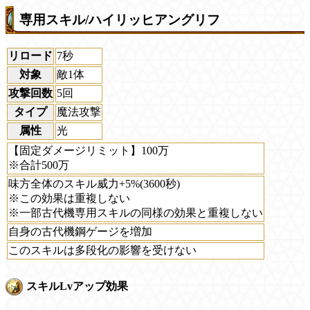
専用スキル/ハイリッヒアングリフ
リロード
7秒
対象
敵1体
攻撃回数
5回
タイプ
魔法攻撃
属性
光
【固定ダメージリミット】100万
※合計500万
味方全体のスキル威力+5%(3600秒)
※この効果は重複しない
※一部古代機専用スキルの同様の効果と重複しない
自身の古代機鋼ゲージを増加
このスキルは多段化の影響を受けない
スキルLvアップ効果