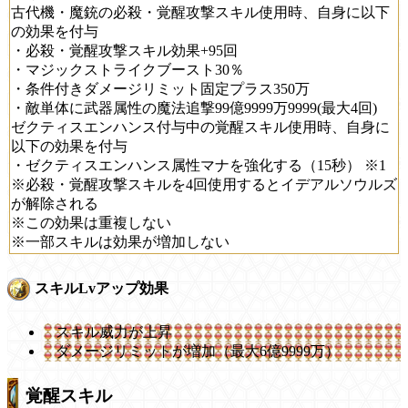
古代機・魔銃の必殺・覚醒攻撃スキル使用時、自身に以下
の効果を付与
・必殺・覚醒攻撃スキル効果+95回
・マジックストライクブースト30％
・条件付きダメージリミット固定プラス350万
・敵単体に武器属性の魔法追撃99億9999万9999(最大4回)
ゼクティスエンハンス付与中の覚醒スキル使用時、自身に
以下の効果を付与
・ゼクティスエンハンス属性マナを強化する（15秒） ※1
※必殺・覚醒攻撃スキルを4回使用するとイデアルソウルズ
が解除される
※この効果は重複しない
※一部スキルは効果が増加しない
スキルLvアップ効果
スキル威力が上昇
ダメージリミットが増加（最大6億9999万）
覚醒スキル