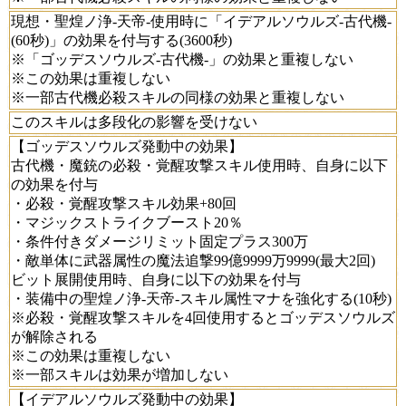
現想・聖煌ノ浄-天帝-使用時に「イデアルソウルズ-古代機-
(60秒)」の効果を付与する(3600秒)
※「ゴッデスソウルズ-古代機-」の効果と重複しない
※この効果は重複しない
※一部古代機必殺スキルの同様の効果と重複しない
このスキルは多段化の影響を受けない
【ゴッデスソウルズ発動中の効果】
古代機・魔銃の必殺・覚醒攻撃スキル使用時、自身に以下
の効果を付与
・必殺・覚醒攻撃スキル効果+80回
・マジックストライクブースト20％
・条件付きダメージリミット固定プラス300万
・敵単体に武器属性の魔法追撃99億9999万9999(最大2回)
ビット展開使用時、自身に以下の効果を付与
・装備中の聖煌ノ浄-天帝-スキル属性マナを強化する(10秒)
※必殺・覚醒攻撃スキルを4回使用するとゴッデスソウルズ
が解除される
※この効果は重複しない
※一部スキルは効果が増加しない
【イデアルソウルズ発動中の効果】