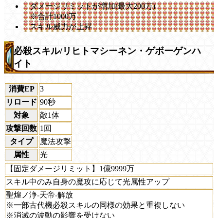
ダメージリミットが増加(最大200万)
※合計1000万
スキル威力が上昇
必殺スキル/リヒトマシーネン・ゲボーゲンハ
イト
消費EP
3
リロード
90秒
対象
敵1体
攻撃回数
1回
タイプ
魔法攻撃
属性
光
【固定ダメージリミット】1億9999万
スキル中のみ自身の魔攻に応じて光属性アップ
聖煌ノ浄-天帝-解放
※一部古代機必殺スキルの同様の効果と重複しない
※消滅の波動の影響を受けない