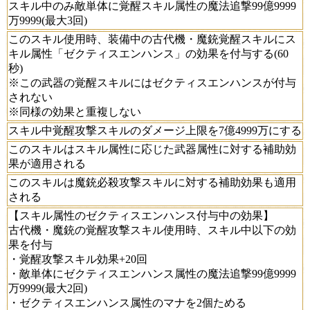
スキル中のみ敵単体に覚醒スキル属性の魔法追撃99億9999
万9999(最大3回)
このスキル使用時、装備中の古代機・魔銃覚醒スキルにス
キル属性「ゼクティスエンハンス」の効果を付与する(60
秒)
※この武器の覚醒スキルにはゼクティスエンハンスが付与
されない
※同様の効果と重複しない
スキル中覚醒攻撃スキルのダメージ上限を7億4999万にする
このスキルはスキル属性に応じた武器属性に対する補助効
果が適用される
このスキルは魔銃必殺攻撃スキルに対する補助効果も適用
される
【スキル属性のゼクティスエンハンス付与中の効果】
古代機・魔銃の覚醒攻撃スキル使用時、スキル中以下の効
果を付与
・覚醒攻撃スキル効果+20回
・敵単体にゼクティスエンハンス属性の魔法追撃99億9999
万9999(最大2回)
・ゼクティスエンハンス属性のマナを2個ためる