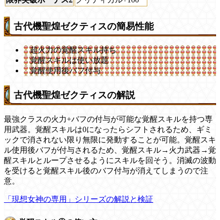
古代機聖煌ゼクティスの簡易性能
超火力の覚醒スキル持ち
覚醒スキルは使い放題
覚醒使用後バフ付与
古代機聖煌ゼクティスの解説
最強クラスの火力+バフの付与が可能な覚醒スキルを持つ専
用武器。覚醒スキルは0になったらシフトされるため、ギミ
ックで消されない限り無限に発動することが可能。覚醒スキ
ル使用後バフが付与されるため、覚醒スキル→火力武器→覚
醒スキルとループさせるようにスキルを回そう。消滅の波動
を受けると覚醒スキル後のバフ付与が消えてしまうので注
意。
「現想女神の専用」シリーズの解説と検証