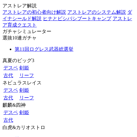
アストレア解説
アストレアの初心者向け解説
アストレアのシステム解説
ダ
イナシールド解説
ヒナとビシバシブートキャンプ
アストレ
ア育成クエスト
ガチャシミュレーター
選抜10連ガチャ
第11回ログレス武器総選挙
真夏のビッグ3
デスペ
剣姫
古代
リーフ
ネビュラスレイス
デスペ
剣姫
古代
リーフ
麒麟&四神
デスペ
剣姫
古代
白虎&カリオストロ