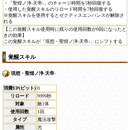
・「聖煌ノ浄-天帝-」のチャージ時間を5秒回復する
・使用した覚醒スキルのリロード時間を7秒回復する
※覚醒スキルを使用するとゼクティスエンハンスが解除さ
れる
【この覚醒スキル使用時に残りの使用回数が0回になったと
きの効果】
この覚醒スキルが「現想・聖煌ノ浄-天帝-」にシフトする
覚醒スキル
現想・聖煌ノ浄-天帝-
消費EP(ビット)
0
リロード
9999秒
対象
敵1体
使用回数
1回
タイプ
魔法攻撃
属性
光