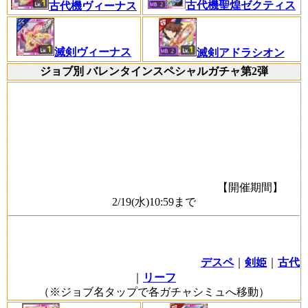
古代機聖煌ゼクティス
古代機ヴィーナス
滅剣ヴィーナス
滅剣アドラシオン
ジョブ別 バレンタインスペシャルガチャ第2弾
【開催期間】
2/19(水)10:59まで
デスペ
｜
剣姫
｜
古代
｜
リーフ
（※ジョブ名タップで各ガチャシミュへ移動）