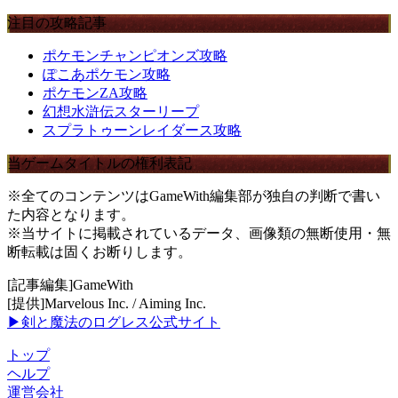
注目の攻略記事
ポケモンチャンピオンズ攻略
ぽこあポケモン攻略
ポケモンZA攻略
幻想水滸伝スターリープ
スプラトゥーンレイダース攻略
当ゲームタイトルの権利表記
※全てのコンテンツはGameWith編集部が独自の判断で書い
た内容となります。
※当サイトに掲載されているデータ、画像類の無断使用・無
断転載は固くお断りします。
[記事編集]GameWith
[提供]Marvelous Inc. / Aiming Inc.
▶剣と魔法のログレス公式サイト
トップ
ヘルプ
運営会社