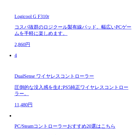
Logicool G F310r
コスパ抜群のロジクール製有線パッド。幅広いPCゲー
ムを手軽に楽しめます。
2,860円
4
DualSense ワイヤレスコントローラー
圧倒的な没入感を生むPS5純正ワイヤレスコントロー
ラー。
11,480円
PC/Steamコントローラーおすすめ20選はこちら