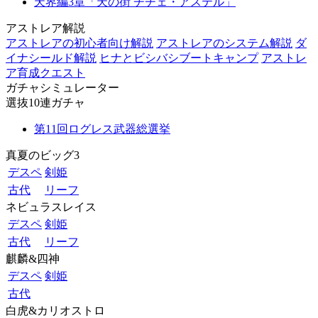
天界編3章「天の街 チチェ・アステル」
アストレア解説
アストレアの初心者向け解説
アストレアのシステム解説
ダ
イナシールド解説
ヒナとビシバシブートキャンプ
アストレ
ア育成クエスト
ガチャシミュレーター
選抜10連ガチャ
第11回ログレス武器総選挙
真夏のビッグ3
デスペ
剣姫
古代
リーフ
ネビュラスレイス
デスペ
剣姫
古代
リーフ
麒麟&四神
デスペ
剣姫
古代
白虎&カリオストロ