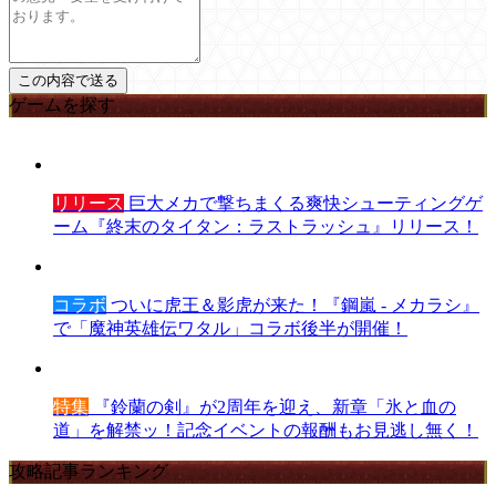
ゲームを探す
リリース
巨大メカで撃ちまくる爽快シューティングゲ
ーム『終末のタイタン：ラストラッシュ』リリース！
コラボ
ついに虎王＆影虎が来た！『鋼嵐 - メカラシ』
で「魔神英雄伝ワタル」コラボ後半が開催！
特集
『鈴蘭の剣』が2周年を迎え、新章「氷と血の
道」を解禁ッ！記念イベントの報酬もお見逃し無く！
攻略記事ランキング