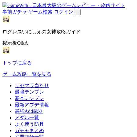
事前ガチャ
ゲーム検索
ログイン
ログレスいにしえの女神攻略ガイド
掲示板Q&A
トップに戻る
ゲーム攻略一覧を見る
リセマラ当たり
最強テンプレ
基本テンプレ
最新アプデ情報
最強Add武器
メダル一覧
よく使う防具
ガチャまとめ
武器評価一覧