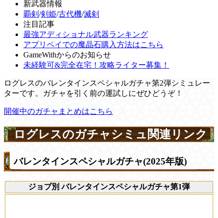
新武器情報
覇剣
/
剣姫
/
古代機
/
滅剣
注目記事
最強アディショナル武器ランキング
アプリペイでの魔晶石購入方法はこちら
GameWithからのお知らせ
未経験可&完全在宅！攻略ライター募集！
ログレスのバレンタインスペシャルガチャ第2弾シミュレー
ターです。ガチャを引く前の運試しにぜひどうぞ！
開催中のガチャまとめはこちら
ログレスのガチャシミュ関連リンク
バレンタインスペシャルガチャ(2025年版)
ジョブ別 バレンタインスペシャルガチャ第1弾