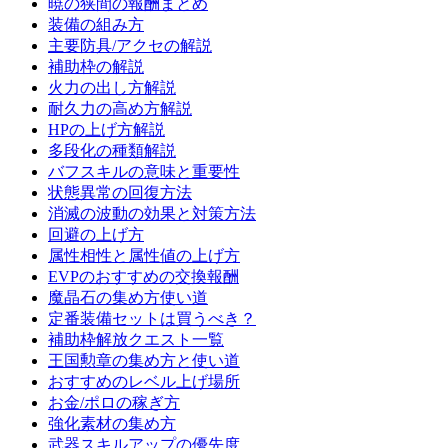
暁の狭間の報酬まとめ
装備の組み方
主要防具/アクセの解説
補助枠の解説
火力の出し方解説
耐久力の高め方解説
HPの上げ方解説
多段化の種類解説
バフスキルの意味と重要性
状態異常の回復方法
消滅の波動の効果と対策方法
回避の上げ方
属性相性と属性値の上げ方
EVPのおすすめの交換報酬
魔晶石の集め方使い道
定番装備セットは買うべき？
補助枠解放クエスト一覧
王国勲章の集め方と使い道
おすすめのレベル上げ場所
お金/ポロの稼ぎ方
強化素材の集め方
武器スキルアップの優先度