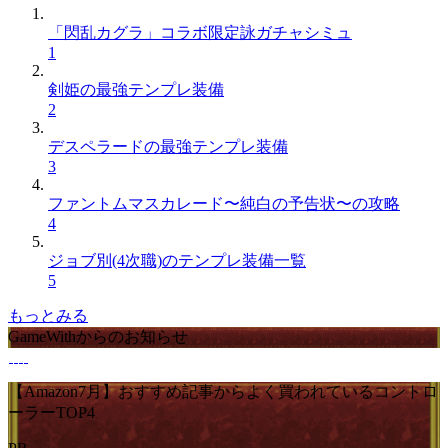
「閃乱カグラ」コラボ限定詠ガチャシミュ
1
剣姫の最強テンプレ装備
2
デスペラードの最強テンプレ装備
3
ファントムマスカレード〜純白の予告状〜の攻略
4
ジョブ別(4次職)のテンプレ装備一覧
5
もっとみる
GameWithからのお知らせ
【Amazon7月】おすすめ記事からよく買われているコントロ
ーラーTOP4