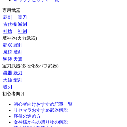
専用武器
覇剣
霊刀
古代機
滅剣
神槍
神剣
魔神器(火力武器)
覇双
羅刹
魔銃
魔剣
騎装
天翼
宝刀武器(多段化&バフ武器)
轟器
妖刀
天錘
聖剣
破刃
初心者向け
初心者向けおすすめ記事一覧
リセマラおすすめ武器解説
序盤の進め方
女神様からの贈り物の解説