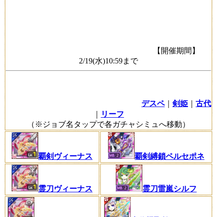
【開催期間】
2/19(水)10:59まで
デスペ
｜
剣姫
｜
古代
｜
リーフ
（※ジョブ名タップで各ガチャシミュへ移動）
覇剣縛鎖ペルセポネ
覇剣ヴィーナス
霊刀雷嵐シルフ
霊刀ヴィーナス