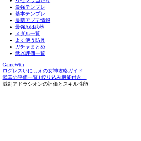
リセマラ当たり
最強テンプレ
基本テンプレ
最新アプデ情報
最強Add武器
メダル一覧
よく使う防具
ガチャまとめ
武器評価一覧
GameWith
ログレスいにしえの女神攻略ガイド
武器の評価一覧 | 絞り込み機能付き！
滅剣アドラシオンの評価とスキル性能