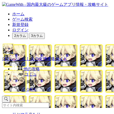
ホーム
ゲーム検索
新規登録
ログイン
2カラム
3カラム
ログレスいにしえの女神攻略ガイド
他の攻略
コミュ
掲示板
Q&A