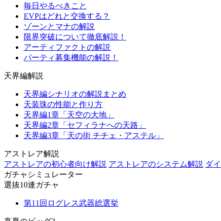
毎日やるべきこと
EVPはどれと交換する？
ゾーンとマナの解説
限界突破について徹底解説！
アーティファクトの解説
パーティ募集機能の解説！
天界編解説
天界編シナリオの解説まとめ
天装珠の性能と作り方
天界編1章「天空の大地」
天界編2章「セフィラナへの天路」
天界編3章「天の街 チチェ・アステル」
アストレア解説
アストレアの初心者向け解説
アストレアのシステム解説
ダイ
ガチャシミュレーター
選抜10連ガチャ
第11回ログレス武器総選挙