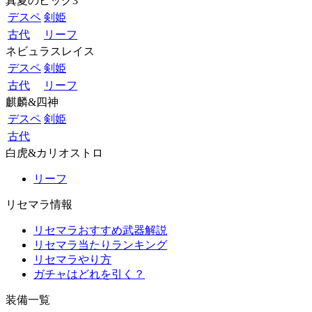
真夏のビッグ3
デスペ
剣姫
古代
リーフ
ネビュラスレイス
デスペ
剣姫
古代
リーフ
麒麟&四神
デスペ
剣姫
古代
白虎&カリオストロ
リーフ
リセマラ情報
リセマラおすすめ武器解説
リセマラ当たりランキング
リセマラやり方
ガチャはどれを引く？
装備一覧