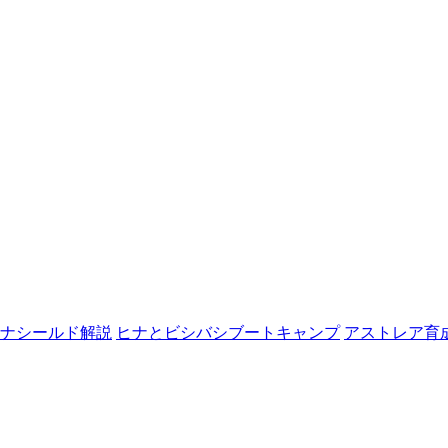
ナシールド解説
ヒナとビシバシブートキャンプ
アストレア育