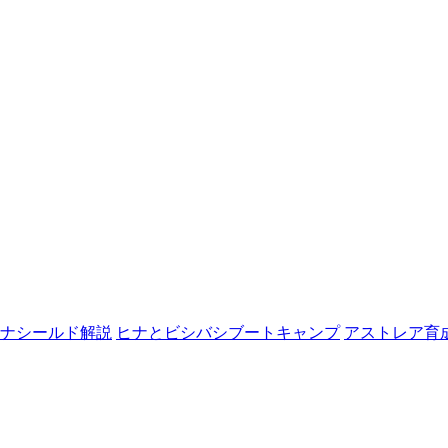
ナシールド解説
ヒナとビシバシブートキャンプ
アストレア育