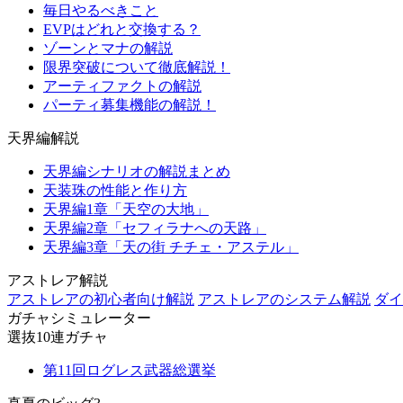
毎日やるべきこと
EVPはどれと交換する？
ゾーンとマナの解説
限界突破について徹底解説！
アーティファクトの解説
パーティ募集機能の解説！
天界編解説
天界編シナリオの解説まとめ
天装珠の性能と作り方
天界編1章「天空の大地」
天界編2章「セフィラナへの天路」
天界編3章「天の街 チチェ・アステル」
アストレア解説
アストレアの初心者向け解説
アストレアのシステム解説
ダイ
ガチャシミュレーター
選抜10連ガチャ
第11回ログレス武器総選挙