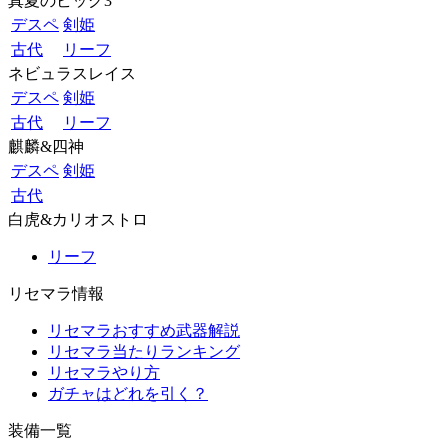
真夏のビッグ3
デスペ
剣姫
古代
リーフ
ネビュラスレイス
デスペ
剣姫
古代
リーフ
麒麟&四神
デスペ
剣姫
古代
白虎&カリオストロ
リーフ
リセマラ情報
リセマラおすすめ武器解説
リセマラ当たりランキング
リセマラやり方
ガチャはどれを引く？
装備一覧