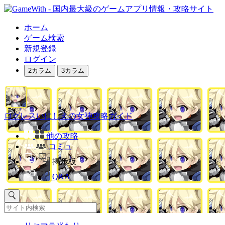
ホーム
ゲーム検索
新規登録
ログイン
2カラム
3カラム
ログレスいにしえの女神攻略ガイド
他の攻略
コミュ
掲示板
Q&A