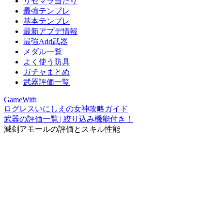
リセマラ当たり
最強テンプレ
基本テンプレ
最新アプデ情報
最強Add武器
メダル一覧
よく使う防具
ガチャまとめ
武器評価一覧
GameWith
ログレスいにしえの女神攻略ガイド
武器の評価一覧 | 絞り込み機能付き！
滅剣アモールの評価とスキル性能