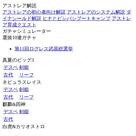
アストレア解説
アストレアの初心者向け解説
アストレアのシステム解説
ダ
イナシールド解説
ヒナとビシバシブートキャンプ
アストレ
ア育成クエスト
ガチャシミュレーター
選抜10連ガチャ
第11回ログレス武器総選挙
真夏のビッグ3
デスペ
剣姫
古代
リーフ
ネビュラスレイス
デスペ
剣姫
古代
リーフ
麒麟&四神
デスペ
剣姫
古代
白虎&カリオストロ