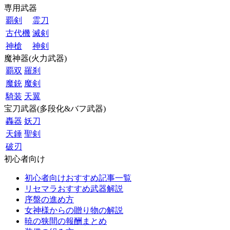
専用武器
覇剣
霊刀
古代機
滅剣
神槍
神剣
魔神器(火力武器)
覇双
羅刹
魔銃
魔剣
騎装
天翼
宝刀武器(多段化&バフ武器)
轟器
妖刀
天錘
聖剣
破刃
初心者向け
初心者向けおすすめ記事一覧
リセマラおすすめ武器解説
序盤の進め方
女神様からの贈り物の解説
暁の狭間の報酬まとめ