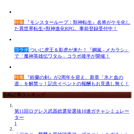
特集
『モンスターループ：獣神転生』名将がケモ化し
た異世界転生×獣神進化RPG。事前登録受付中！
コラボ
ついに虎王＆影虎が来た！『鋼嵐 - メカラシ』
で「魔神英雄伝ワタル」コラボ後半が開催！
特集
『鈴蘭の剣』が2周年を迎え、新章「氷と血の
道」を解禁ッ！記念イベントの報酬もお見逃し無く！
攻略記事ランキング
第11回ログレス武器総選挙選抜10連ガチャシミュレー
ター
1