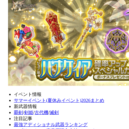
イベント情報
サマーイベント(夏休みイベント)2026まとめ
新武器情報
覇剣
/
剣姫
/
古代機
/
滅剣
注目記事
最強アディショナル武器ランキング