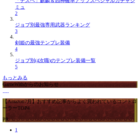
「デスペ」麒麟＆四神確率アップスペシャルガチャシ
ミュ
2
ジョブ別最強専用武器ランキング
3
剣姫の最強テンプレ装備
4
ジョブ別(4次職)のテンプレ装備一覧
5
もっとみる
GameWithからのお知らせ
【Amazon7月】おすすめ記事からよく買われているコントロ
ーラーTOP4
PR
1