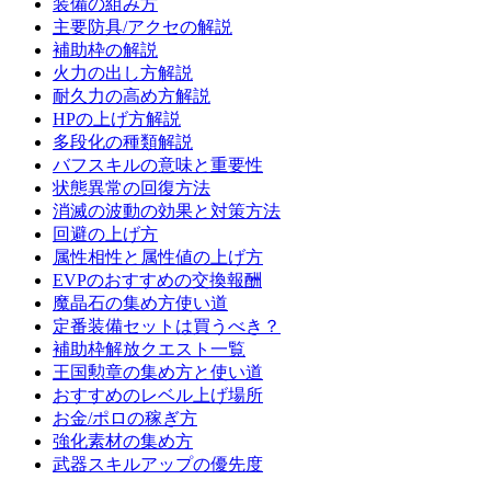
装備の組み方
主要防具/アクセの解説
補助枠の解説
火力の出し方解説
耐久力の高め方解説
HPの上げ方解説
多段化の種類解説
バフスキルの意味と重要性
状態異常の回復方法
消滅の波動の効果と対策方法
回避の上げ方
属性相性と属性値の上げ方
EVPのおすすめの交換報酬
魔晶石の集め方使い道
定番装備セットは買うべき？
補助枠解放クエスト一覧
王国勲章の集め方と使い道
おすすめのレベル上げ場所
お金/ポロの稼ぎ方
強化素材の集め方
武器スキルアップの優先度