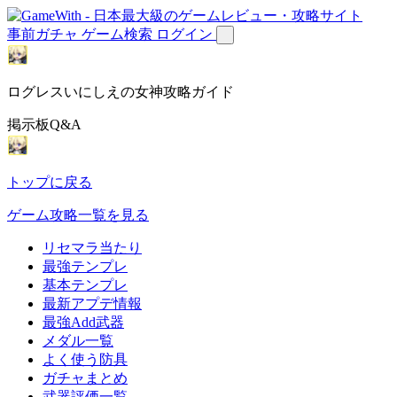
事前ガチャ
ゲーム検索
ログイン
ログレスいにしえの女神攻略ガイド
掲示板Q&A
トップに戻る
ゲーム攻略一覧を見る
リセマラ当たり
最強テンプレ
基本テンプレ
最新アプデ情報
最強Add武器
メダル一覧
よく使う防具
ガチャまとめ
武器評価一覧