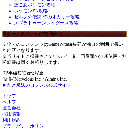
ぽこあポケモン攻略
ポケモンZA攻略
ゼルダの伝説 時のオカリナ攻略
スプラトゥーンレイダース攻略
当ゲームタイトルの権利表記
※全てのコンテンツはGameWith編集部が独自の判断で書い
た内容となります。
※当サイトに掲載されているデータ、画像類の無断使用・無
断転載は固くお断りします。
[記事編集]GameWith
[提供]Marvelous Inc. / Aiming Inc.
▶剣と魔法のログレス公式サイト
トップ
ヘルプ
運営会社
採用情報
利用規約
プライバシーポリシー