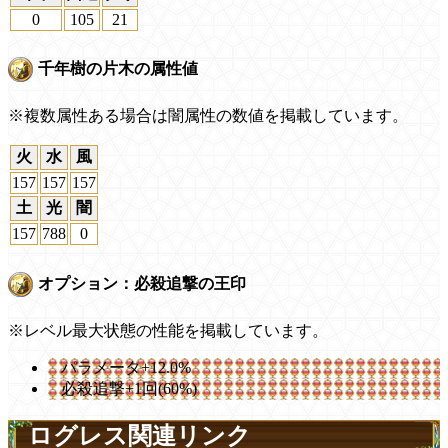
0
105
21
千年樹の片木の属性値
※複数属性ある場合は闇属性の数値を掲載しています。
火
水
風
157
157
157
土
光
闇
157
788
0
オプション：必殺追撃の王印
※レベル最大状態の性能を掲載しています。
パラメータ+12.0%
必殺追撃+1回(60%)
ログレス関連リンク