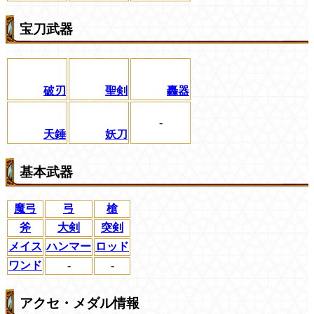
宝刀武器
破刃
聖剣
轟器
-
天錘
妖刀
基本武器
魔弓
弓
槍
斧
大剣
突剣
メイス
ハンマー
ロッド
ワンド
-
-
アクセ・メダル情報