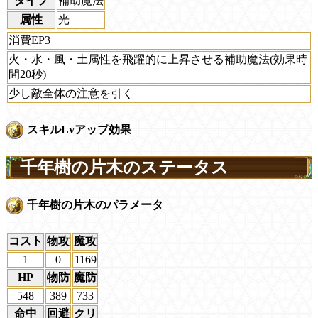
タイプ
補助魔法
属性
光
消費EP3
火・水・風・土属性を飛躍的に上昇させる補助魔法(効果時
間20秒)
少し敵全体の注意を引く
スキルLvアップ効果
千年樹の片木のステータス
千年樹の片木のパラメータ
コスト
物攻
魔攻
1
0
1169
HP
物防
魔防
548
389
733
命中
回避
クリ