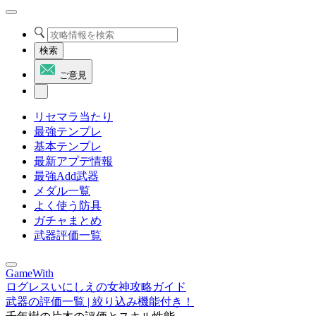
検索
ご意見
リセマラ当たり
最強テンプレ
基本テンプレ
最新アプデ情報
最強Add武器
メダル一覧
よく使う防具
ガチャまとめ
武器評価一覧
GameWith
ログレスいにしえの女神攻略ガイド
武器の評価一覧 | 絞り込み機能付き！