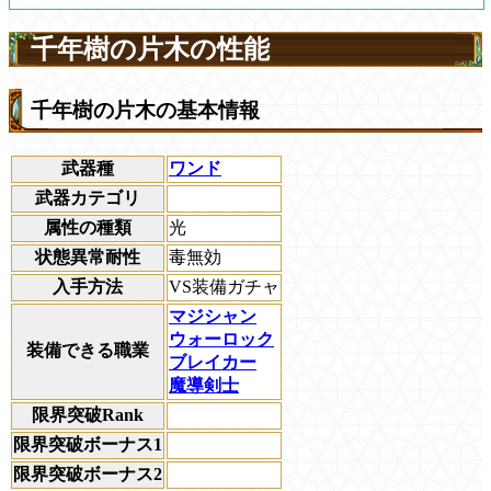
千年樹の片木の性能
千年樹の片木の基本情報
武器種
ワンド
武器カテゴリ
属性の種類
光
状態異常耐性
毒無効
入手方法
VS装備ガチャ
マジシャン
ウォーロック
装備できる職業
ブレイカー
魔導剣士
限界突破Rank
限界突破ボーナス1
限界突破ボーナス2