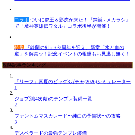
コラボ
ついに虎王＆影虎が来た！『鋼嵐 - メカラシ』
で「魔神英雄伝ワタル」コラボ後半が開催！
特集
『鈴蘭の剣』が2周年を迎え、新章「氷と血の
道」を解禁ッ！記念イベントの報酬もお見逃し無く！
攻略記事ランキング
「リーフ」真夏のビッグ3ガチャ(2026)シミュレーター
1
ジョブ別(4次職)のテンプレ装備一覧
2
ファントムマスカレード〜純白の予告状〜の攻略
3
デスペラードの最強テンプレ装備