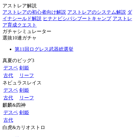
アストレア解説
アストレアの初心者向け解説
アストレアのシステム解説
ダ
イナシールド解説
ヒナとビシバシブートキャンプ
アストレ
ア育成クエスト
ガチャシミュレーター
選抜10連ガチャ
第11回ログレス武器総選挙
真夏のビッグ3
デスペ
剣姫
古代
リーフ
ネビュラスレイス
デスペ
剣姫
古代
リーフ
麒麟&四神
デスペ
剣姫
古代
白虎&カリオストロ