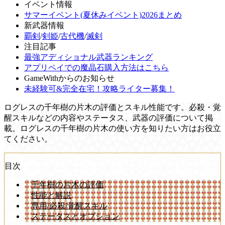
イベント情報
サマーイベント(夏休みイベント)2026まとめ
新武器情報
覇剣
/
剣姫
/
古代機
/
滅剣
注目記事
最強アディショナル武器ランキング
アプリペイでの魔晶石購入方法はこちら
GameWithからのお知らせ
未経験可&完全在宅！攻略ライター募集！
ログレスの千年樹の片木の評価とスキル性能です。必殺・覚
醒スキルなどの内容やステータス、武器の評価について掲
載。ログレスの千年樹の片木の使い方を知りたい方はお役立
てください。
目次
千年樹の片木の評価
性能と解説
専用/必殺/覚醒スキル
ステータスとオプション