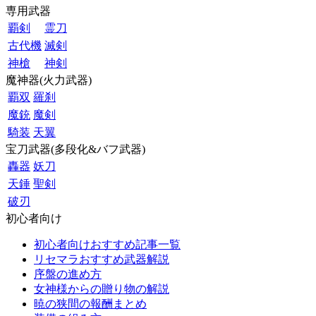
専用武器
覇剣
霊刀
古代機
滅剣
神槍
神剣
魔神器(火力武器)
覇双
羅刹
魔銃
魔剣
騎装
天翼
宝刀武器(多段化&バフ武器)
轟器
妖刀
天錘
聖剣
破刃
初心者向け
初心者向けおすすめ記事一覧
リセマラおすすめ武器解説
序盤の進め方
女神様からの贈り物の解説
暁の狭間の報酬まとめ