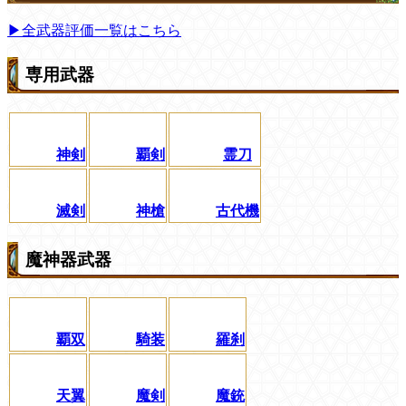
▶全武器評価一覧はこちら
専用武器
神剣
覇剣
霊刀
滅剣
神槍
古代機
魔神器武器
覇双
騎装
羅刹
天翼
魔剣
魔銃