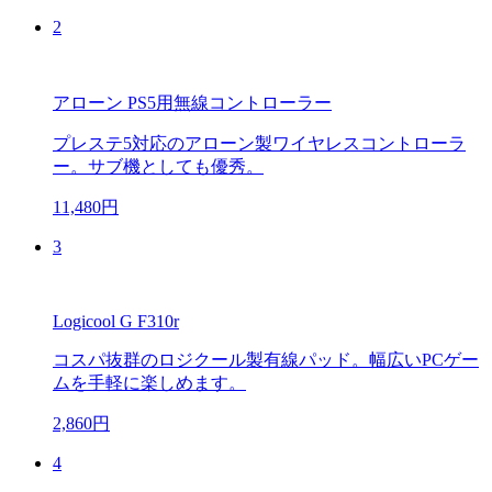
2
アローン PS5用無線コントローラー
プレステ5対応のアローン製ワイヤレスコントローラ
ー。サブ機としても優秀。
11,480円
3
Logicool G F310r
コスパ抜群のロジクール製有線パッド。幅広いPCゲー
ムを手軽に楽しめます。
2,860円
4