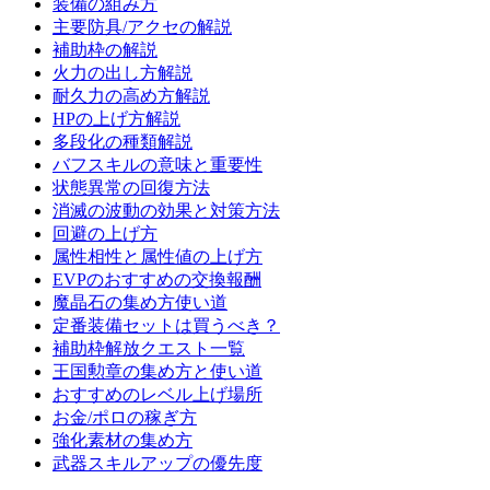
装備の組み方
主要防具/アクセの解説
補助枠の解説
火力の出し方解説
耐久力の高め方解説
HPの上げ方解説
多段化の種類解説
バフスキルの意味と重要性
状態異常の回復方法
消滅の波動の効果と対策方法
回避の上げ方
属性相性と属性値の上げ方
EVPのおすすめの交換報酬
魔晶石の集め方使い道
定番装備セットは買うべき？
補助枠解放クエスト一覧
王国勲章の集め方と使い道
おすすめのレベル上げ場所
お金/ポロの稼ぎ方
強化素材の集め方
武器スキルアップの優先度