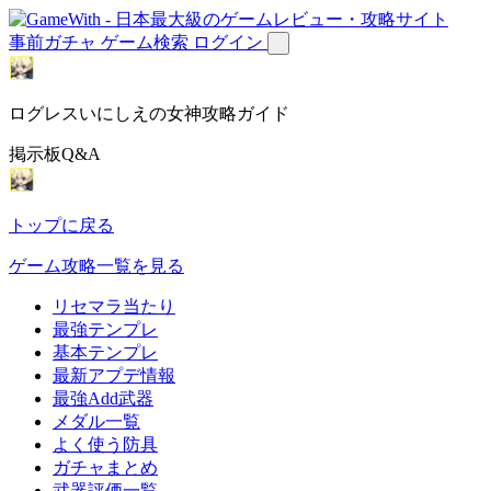
事前ガチャ
ゲーム検索
ログイン
ログレスいにしえの女神攻略ガイド
掲示板Q&A
トップに戻る
ゲーム攻略一覧を見る
リセマラ当たり
最強テンプレ
基本テンプレ
最新アプデ情報
最強Add武器
メダル一覧
よく使う防具
ガチャまとめ
武器評価一覧