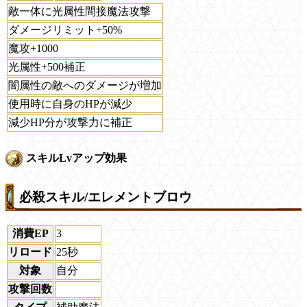
敵一体に光属性間接魔法攻撃
ダメージリミット+50%
魔攻+1000
光属性+500補正
闇属性の敵へのダメージが増加
使用時に自身のHPが減少
減少HP分が攻撃力に補正
スキルLvアップ効果
必殺スキル/エレメントブロウ
消費EP
3
リロード
25秒
対象
自分
攻撃回数