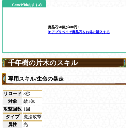
GameWithおすすめ
魔晶石50個が480円！
▶アプリペイで魔晶石をお得に購入する
千年樹の片木のスキル
専用スキル/生命の暴走
リロード
8秒
対象
敵1体
攻撃回数
1回
タイプ
魔法攻撃
属性
光