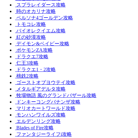
スプラレイダース攻略
時のオカリナ攻略
ペルソナ4ゴールデン攻略
トモコレ攻略
バイオレクイエム攻略
紅の砂漠攻略
デイモン&ベイビー攻略
ポケモンZA攻略
ドラクエ7攻略
仁王3攻略
ドラクエ1・2攻略
桃鉄2攻略
ゴーストオブヨウテイ攻略
メタルギアデルタ攻略
牧場物語 風のグランドバザール攻略
ドンキーコングバナンザ攻略
マリオカートワールド攻略
モンハンワイルズ攻略
エルデンリング攻略
Blades of Fire攻略
ファンタジーライフi攻略