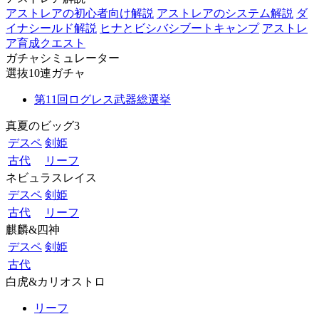
アストレアの初心者向け解説
アストレアのシステム解説
ダ
イナシールド解説
ヒナとビシバシブートキャンプ
アストレ
ア育成クエスト
ガチャシミュレーター
選抜10連ガチャ
第11回ログレス武器総選挙
真夏のビッグ3
デスペ
剣姫
古代
リーフ
ネビュラスレイス
デスペ
剣姫
古代
リーフ
麒麟&四神
デスペ
剣姫
古代
白虎&カリオストロ
リーフ