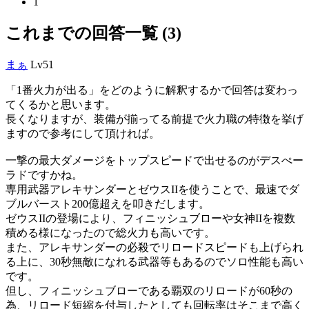
1
これまでの回答一覧 (3)
まぁ
Lv51
「1番火力が出る」をどのように解釈するかで回答は変わっ
てくるかと思います。
長くなりますが、装備が揃ってる前提で火力職の特徴を挙げ
ますので参考にして頂ければ。
一撃の最大ダメージをトップスピードで出せるのがデスぺー
ラドですかね。
専用武器アレキサンダーとゼウスIIを使うことで、最速でダ
ブルバースト200億超えを叩きだします。
ゼウスIIの登場により、フィニッシュブローや女神IIを複数
積める様になったので総火力も高いです。
また、アレキサンダーの必殺でリロードスピードも上げられ
る上に、30秒無敵になれる武器等もあるのでソロ性能も高い
です。
但し、フィニッシュブローである覇双のリロードが60秒の
為、リロード短縮を付与したとしても回転率はそこまで高く