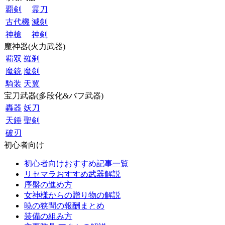
覇剣
霊刀
古代機
滅剣
神槍
神剣
魔神器(火力武器)
覇双
羅刹
魔銃
魔剣
騎装
天翼
宝刀武器(多段化&バフ武器)
轟器
妖刀
天錘
聖剣
破刃
初心者向け
初心者向けおすすめ記事一覧
リセマラおすすめ武器解説
序盤の進め方
女神様からの贈り物の解説
暁の狭間の報酬まとめ
装備の組み方