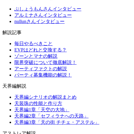
ぶしょうもんさんインタビュー
アルミナさんインタビュー
nullunさんインタビュー
解説記事
毎日やるべきこと
EVPはどれと交換する？
ゾーンとマナの解説
限界突破について徹底解説！
アーティファクトの解説
パーティ募集機能の解説！
天界編解説
天界編シナリオの解説まとめ
天装珠の性能と作り方
天界編1章「天空の大地」
天界編2章「セフィラナへの天路」
天界編3章「天の街 チチェ・アステル」
アストレア解説