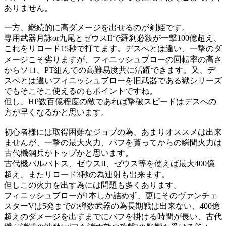
ありません。
一方、継続的に高ダメージを出せるのが剣姫です。
専用武器月詠or九尾とゼウスIIで羅刹必殺が一撃100億超え、
これをリロード15秒で打てます。デスぺとは違い、一撃のダ
メージこそ劣りますが、フィニッシュブローの回転率の高さ
からソロ、PT組んでの高難易度共に活躍できます。又、デ
スぺとは違いフィニッシュブローを旧武器である獄シリーズ
でもそこそこ使えるのもポイントですね。
但し、HP数百億程度の敵であれば撃破スピードはデスぺの
方が早くなるかと思います。
初心者様には取得困難なジョブの為、あまりオススメは出来
ませんが、一撃の最大火力、バフを貰ってからの瞬間火力は
古代機鋼兵がトップかと思います。
古代機バルバトス、ゼウスII、ゼウス等を使えば最大400億
超え、またリロード3秒の為連射も出来ます。
但しこの火力を出す為には問題も多くあります。
フィニッシュブローが1本しか詰めず、更にそのヴァンチェ
スターVは5発までの弾数武器の為長期戦は出来ない、400億
超えのダメージを出すまでにバフを掛ける時間が長い、古代