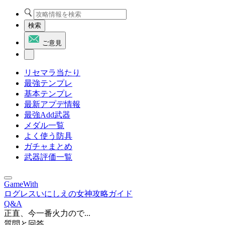
検索
ご意見
リセマラ当たり
最強テンプレ
基本テンプレ
最新アプデ情報
最強Add武器
メダル一覧
よく使う防具
ガチャまとめ
武器評価一覧
GameWith
ログレスいにしえの女神攻略ガイド
Q&A
正直、今一番火力ので...
質問と回答