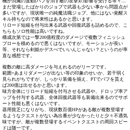
機が消滅の波動(バフを消す敵の攻撃)の影響を受ける等々…
まだ登場したばかりのジョブで武器も少ない事から問題点が
多いですが、現状唯一の純魔法職ジョブ、他にはない覚醒ス
キル持ちなので将来性はあるかと思います。
リロード短縮を付与出来る武器や回復武器も詰めるので、こ
ちらもソロ性能は高いですね。
構成次第では一撃200億程度のダメージで複数フィニッシュ
ブローを積めるので悪くはないですが、モーションが長い
等、それなら剣姫かデスぺでいいんじゃない？というのが率
直な感想です。
複数の敵に高ダメージを与えれるのがリーフです。
範囲=あまりダメージが出ない等の印象のせいか、若干弱く
見られがちですが、しっかり装備を揃え、PTでバフを貰え
ば200億は出せるかと思います。
味方全体にリロード短縮を付与させる武器や、ドロップ率ア
ップを付与する武器、全体回復武器等も装備出来るのでサポ
ート性能も悪くはないです。
器用貧乏になりがち、現状数百億HPがある敵が複数登場す
るようなクエストがない為出番が少なかったりと少々不遇気
味ですが、敵が複数登場するイベントクエストの周回スピー
ドは随一です。