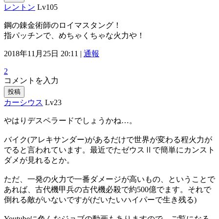
レントン
Lv105
鋼の錬金術師のロイマスタング！
指パッチンで、めちゃくちゃな火力や！
2018年11月25日 20:11 |
通報
2
コメントを入力
投稿
カーシウス
Lv23
やはりデスペラードでしょうかね…。
バイク(アレキサンダー)があるだけで世界が変わる程火力が
でると言われています。最近でたゼウスⅡで簡単にカンスト
ダメが見れるとか。
ただ、一発の火力で一番ダメージが高いもの、ということで
あれば、古代機甲兵の古代機必殺で約500億でます。それで
倒れる敵がいないですが(だいたいハイパーで生き残る)
Youtubeに色んなジョブの動画もありますので、ご覧になる