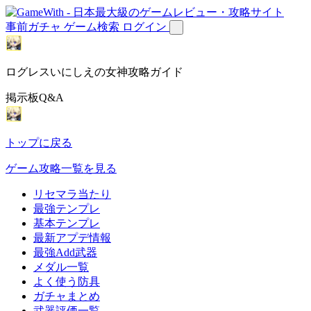
事前ガチャ
ゲーム検索
ログイン
ログレスいにしえの女神攻略ガイド
掲示板Q&A
トップに戻る
ゲーム攻略一覧を見る
リセマラ当たり
最強テンプレ
基本テンプレ
最新アプデ情報
最強Add武器
メダル一覧
よく使う防具
ガチャまとめ
武器評価一覧