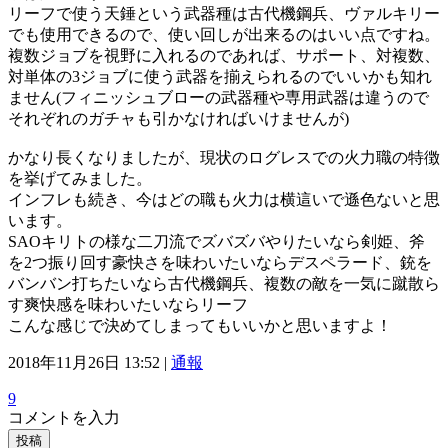
リーフで使う天錘という武器種は古代機鋼兵、ヴァルキリー
でも使用できるので、使い回しが出来るのはいい点ですね。
複数ジョブを視野に入れるのであれば、サポート、対複数、
対単体の3ジョブに使う武器を揃えられるのでいいかも知れ
ません(フィニッシュブローの武器種や専用武器は違うので
それぞれのガチャも引かなければいけませんが)
かなり長くなりましたが、現状のログレスでの火力職の特徴
を挙げてみました。
インフレも続き、今はどの職も火力は横這いで遜色ないと思
います。
SAOキリトの様な二刀流でズバズバやりたいなら剣姫、斧
を2つ振り回す豪快さを味わいたいならデスペラード、銃を
バンバン打ちたいなら古代機鋼兵、複数の敵を一気に蹴散ら
す爽快感を味わいたいならリーフ
こんな感じで決めてしまってもいいかと思いますよ！
2018年11月26日 13:52 |
通報
9
コメントを入力
投稿