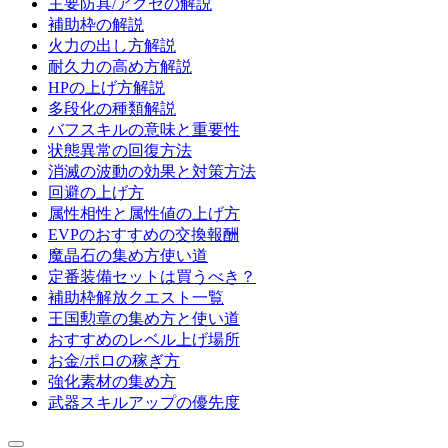
主要防具/アクセの解説
補助枠の解説
火力の出し方解説
耐久力の高め方解説
HPの上げ方解説
多段化の種類解説
バフスキルの意味と重要性
状態異常の回復方法
消滅の波動の効果と対策方法
回避の上げ方
属性相性と属性値の上げ方
EVPのおすすめの交換報酬
魔晶石の集め方使い道
定番装備セットは買うべき？
補助枠解放クエスト一覧
王国勲章の集め方と使い道
おすすめのレベル上げ場所
お金/ポロの稼ぎ方
強化素材の集め方
武器スキルアップの優先度