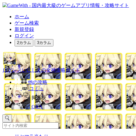
ホーム
ゲーム検索
新規登録
ログイン
2カラム
3カラム
ログレスいにしえの女神攻略ガイド
他の攻略
コミュ
掲示板
Q&A