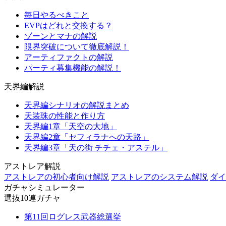
毎日やるべきこと
EVPはどれと交換する？
ゾーンとマナの解説
限界突破について徹底解説！
アーティファクトの解説
パーティ募集機能の解説！
天界編解説
天界編シナリオの解説まとめ
天装珠の性能と作り方
天界編1章「天空の大地」
天界編2章「セフィラナへの天路」
天界編3章「天の街 チチェ・アステル」
アストレア解説
アストレアの初心者向け解説
アストレアのシステム解説
ダイ
ガチャシミュレーター
選抜10連ガチャ
第11回ログレス武器総選挙