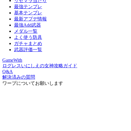
リセマラ当たり
最強テンプレ
基本テンプレ
最新アプデ情報
最強Add武器
メダル一覧
よく使う防具
ガチャまとめ
武器評価一覧
GameWith
ログレスいにしえの女神攻略ガイド
Q&A
解決済みの質問
ワープについてお願いします