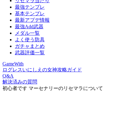
リセマラ当たり
最強テンプレ
基本テンプレ
最新アプデ情報
最強Add武器
メダル一覧
よく使う防具
ガチャまとめ
武器評価一覧
GameWith
ログレスいにしえの女神攻略ガイド
Q&A
解決済みの質問
初心者です マーセナリーのリセマラについて