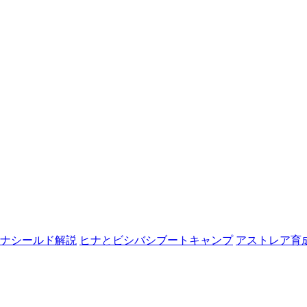
ナシールド解説
ヒナとビシバシブートキャンプ
アストレア育