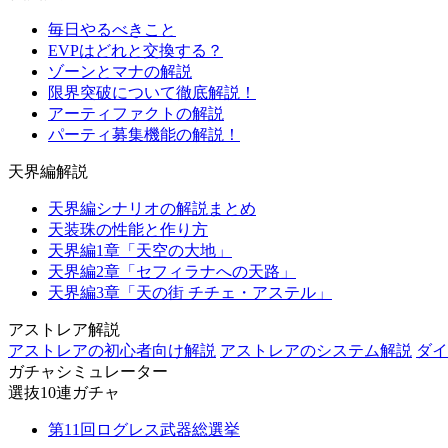
毎日やるべきこと
EVPはどれと交換する？
ゾーンとマナの解説
限界突破について徹底解説！
アーティファクトの解説
パーティ募集機能の解説！
天界編解説
天界編シナリオの解説まとめ
天装珠の性能と作り方
天界編1章「天空の大地」
天界編2章「セフィラナへの天路」
天界編3章「天の街 チチェ・アステル」
アストレア解説
アストレアの初心者向け解説
アストレアのシステム解説
ダイ
ガチャシミュレーター
選抜10連ガチャ
第11回ログレス武器総選挙