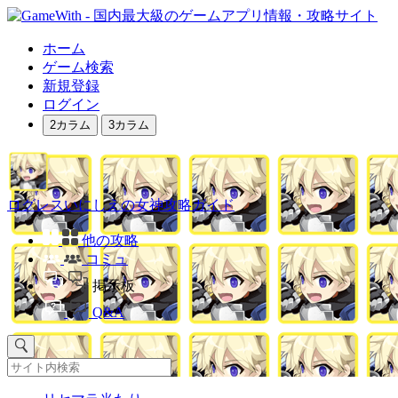
ホーム
ゲーム検索
新規登録
ログイン
2カラム
3カラム
ログレスいにしえの女神攻略ガイド
他の攻略
コミュ
掲示板
Q&A