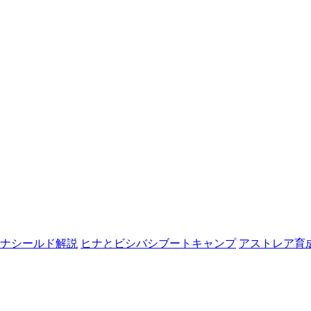
ナシールド解説
ヒナとビシバシブートキャンプ
アストレア育