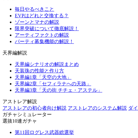
毎日やるべきこと
EVPはどれと交換する？
ゾーンとマナの解説
限界突破について徹底解説！
アーティファクトの解説
パーティ募集機能の解説！
天界編解説
天界編シナリオの解説まとめ
天装珠の性能と作り方
天界編1章「天空の大地」
天界編2章「セフィラナへの天路」
天界編3章「天の街 チチェ・アステル」
アストレア解説
アストレアの初心者向け解説
アストレアのシステム解説
ダイ
ガチャシミュレーター
選抜10連ガチャ
第11回ログレス武器総選挙