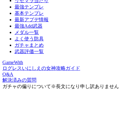
リセマラ当たり
最強テンプレ
基本テンプレ
最新アプデ情報
最強Add武器
メダル一覧
よく使う防具
ガチャまとめ
武器評価一覧
GameWith
ログレスいにしえの女神攻略ガイド
Q&A
解決済みの質問
ガチャの偏りについて※長文になり申し訳ありません