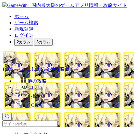
ホーム
ゲーム検索
新規登録
ログイン
2カラム
3カラム
ログレスいにしえの女神攻略ガイド
他の攻略
コミュ
掲示板
Q&A