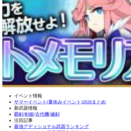
イベント情報
サマーイベント(夏休みイベント)2026まとめ
新武器情報
覇剣
/
剣姫
/
古代機
/
滅剣
注目記事
最強アディショナル武器ランキング