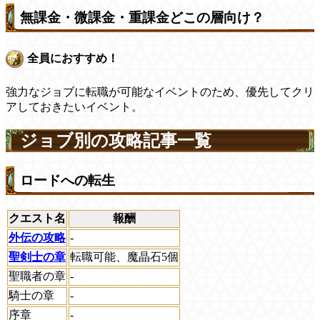
無課金・微課金・重課金どこの層向け？
全員におすすめ！
強力なジョブに転職が可能なイベントのため、優先してクリ
アしておきたいイベント。
ジョブ別の攻略記事一覧
ロードへの転生
クエスト名
報酬
外伝の攻略
-
聖剣士の章
転職可能、魔晶石5個
聖職者の章
-
騎士の章
-
序章
-