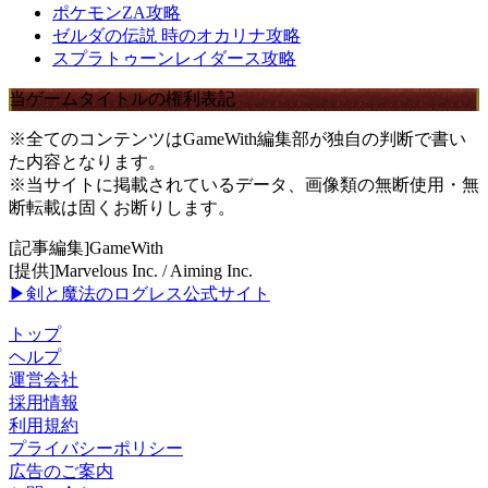
ポケモンZA攻略
ゼルダの伝説 時のオカリナ攻略
スプラトゥーンレイダース攻略
当ゲームタイトルの権利表記
※全てのコンテンツはGameWith編集部が独自の判断で書い
た内容となります。
※当サイトに掲載されているデータ、画像類の無断使用・無
断転載は固くお断りします。
[記事編集]GameWith
[提供]Marvelous Inc. / Aiming Inc.
▶剣と魔法のログレス公式サイト
トップ
ヘルプ
運営会社
採用情報
利用規約
プライバシーポリシー
広告のご案内