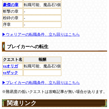
豪傑の章
転職可能、魔晶石5個
斬撃の章
-
粉砕の章
-
序章
-
▶ウォリアーの転職条件、立ち回りはこちら
ブレイカーへの転生
クエスト名
報酬
vsオリガ
転職可能、魔晶石5個
vsザック
▶ブレイカーの転職条件、立ち回りはこちら
※難易度の低いクエストは攻略記事が無い場合があります。
関連リンク