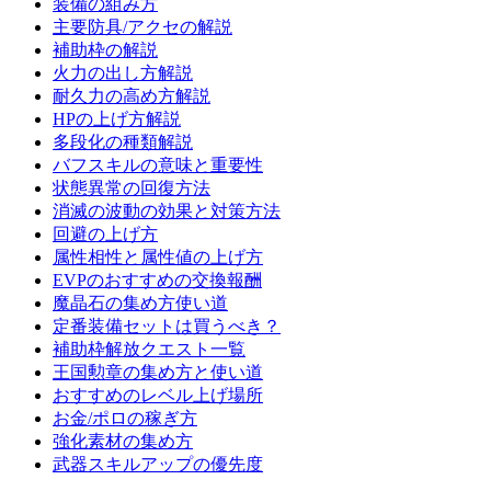
装備の組み方
主要防具/アクセの解説
補助枠の解説
火力の出し方解説
耐久力の高め方解説
HPの上げ方解説
多段化の種類解説
バフスキルの意味と重要性
状態異常の回復方法
消滅の波動の効果と対策方法
回避の上げ方
属性相性と属性値の上げ方
EVPのおすすめの交換報酬
魔晶石の集め方使い道
定番装備セットは買うべき？
補助枠解放クエスト一覧
王国勲章の集め方と使い道
おすすめのレベル上げ場所
お金/ポロの稼ぎ方
強化素材の集め方
武器スキルアップの優先度