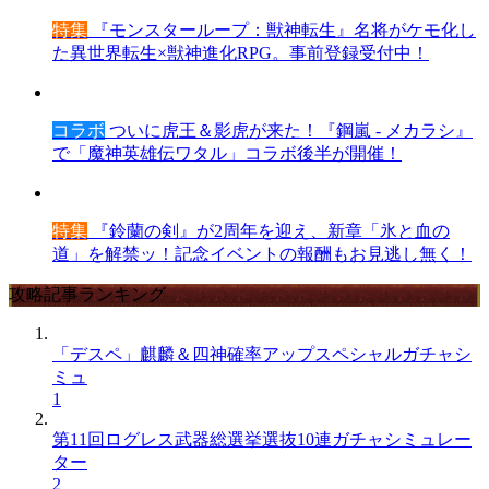
特集
『モンスターループ：獣神転生』名将がケモ化し
た異世界転生×獣神進化RPG。事前登録受付中！
コラボ
ついに虎王＆影虎が来た！『鋼嵐 - メカラシ』
で「魔神英雄伝ワタル」コラボ後半が開催！
特集
『鈴蘭の剣』が2周年を迎え、新章「氷と血の
道」を解禁ッ！記念イベントの報酬もお見逃し無く！
攻略記事ランキング
「デスペ」麒麟＆四神確率アップスペシャルガチャシ
ミュ
1
第11回ログレス武器総選挙選抜10連ガチャシミュレー
ター
2