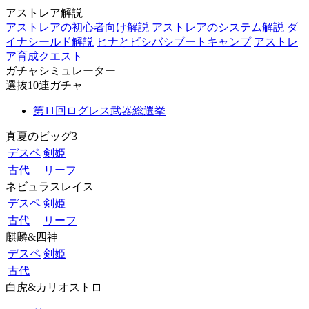
アストレア解説
アストレアの初心者向け解説
アストレアのシステム解説
ダ
イナシールド解説
ヒナとビシバシブートキャンプ
アストレ
ア育成クエスト
ガチャシミュレーター
選抜10連ガチャ
第11回ログレス武器総選挙
真夏のビッグ3
デスペ
剣姫
古代
リーフ
ネビュラスレイス
デスペ
剣姫
古代
リーフ
麒麟&四神
デスペ
剣姫
古代
白虎&カリオストロ