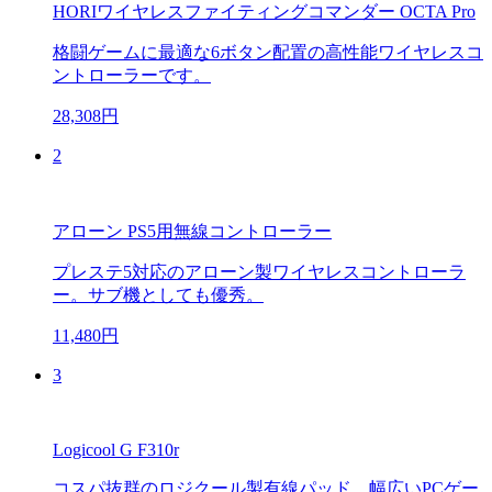
HORIワイヤレスファイティングコマンダー OCTA Pro
格闘ゲームに最適な6ボタン配置の高性能ワイヤレスコ
ントローラーです。
28,308円
2
アローン PS5用無線コントローラー
プレステ5対応のアローン製ワイヤレスコントローラ
ー。サブ機としても優秀。
11,480円
3
Logicool G F310r
コスパ抜群のロジクール製有線パッド。幅広いPCゲー