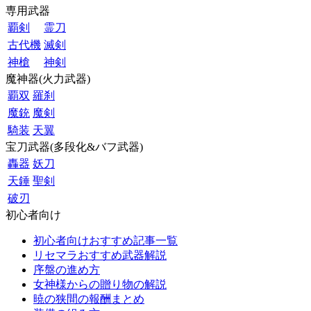
専用武器
覇剣
霊刀
古代機
滅剣
神槍
神剣
魔神器(火力武器)
覇双
羅刹
魔銃
魔剣
騎装
天翼
宝刀武器(多段化&バフ武器)
轟器
妖刀
天錘
聖剣
破刃
初心者向け
初心者向けおすすめ記事一覧
リセマラおすすめ武器解説
序盤の進め方
女神様からの贈り物の解説
暁の狭間の報酬まとめ