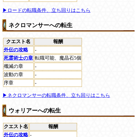
▶ロードの転職条件、立ち回りはこちら
ネクロマンサーへの転生
クエスト名
報酬
外伝の攻略
-
死霊術士の章
転職可能、魔晶石5個
殲滅の章
-
波動の章
-
序章
-
▶ネクロマンサーの転職条件、立ち回りはこちら
ウォリアーへの転生
クエスト名
報酬
外伝の攻略
-