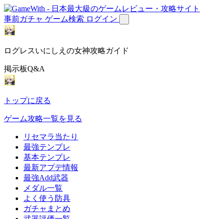
事前ガチャ
ゲーム検索
ログイン
ログレスいにしえの女神攻略ガイド
掲示板Q&A
トップに戻る
ゲーム攻略一覧を見る
リセマラ当たり
最強テンプレ
基本テンプレ
最新アプデ情報
最強Add武器
メダル一覧
よく使う防具
ガチャまとめ
武器評価一覧