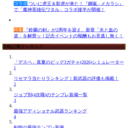
コラボ
ついに虎王＆影虎が来た！『鋼嵐 - メカラシ』
で「魔神英雄伝ワタル」コラボ後半が開催！
特集
『鈴蘭の剣』が2周年を迎え、新章「氷と血の
道」を解禁ッ！記念イベントの報酬もお見逃し無く！
攻略記事ランキング
「デスペ」真夏のビッグ3ガチャ(2026)シミュレーター
1
リセマラ当たりランキング｜新武器の評価も掲載！
2
ジョブ別(4次職)のテンプレ装備一覧
3
最強アディショナル武器ランキング
4
剣姫の最強テンプレ装備