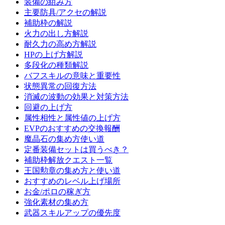
装備の組み方
主要防具/アクセの解説
補助枠の解説
火力の出し方解説
耐久力の高め方解説
HPの上げ方解説
多段化の種類解説
バフスキルの意味と重要性
状態異常の回復方法
消滅の波動の効果と対策方法
回避の上げ方
属性相性と属性値の上げ方
EVPのおすすめの交換報酬
魔晶石の集め方使い道
定番装備セットは買うべき？
補助枠解放クエスト一覧
王国勲章の集め方と使い道
おすすめのレベル上げ場所
お金/ポロの稼ぎ方
強化素材の集め方
武器スキルアップの優先度