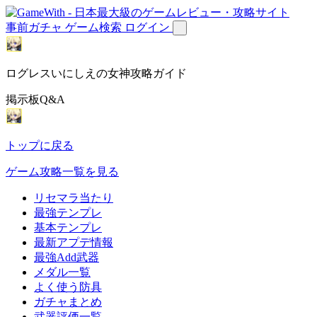
事前ガチャ
ゲーム検索
ログイン
ログレスいにしえの女神攻略ガイド
掲示板Q&A
トップに戻る
ゲーム攻略一覧を見る
リセマラ当たり
最強テンプレ
基本テンプレ
最新アプデ情報
最強Add武器
メダル一覧
よく使う防具
ガチャまとめ
武器評価一覧