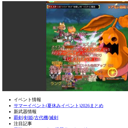
イベント情報
サマーイベント(夏休みイベント)2026まとめ
新武器情報
覇剣
/
剣姫
/
古代機
/
滅剣
注目記事