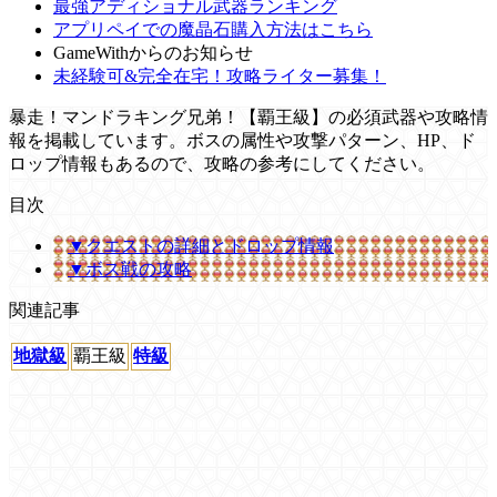
最強アディショナル武器ランキング
アプリペイでの魔晶石購入方法はこちら
GameWithからのお知らせ
未経験可&完全在宅！攻略ライター募集！
暴走！マンドラキング兄弟！【覇王級】の必須武器や攻略情
報を掲載しています。ボスの属性や攻撃パターン、HP、ド
ロップ情報もあるので、攻略の参考にしてください。
目次
▼クエストの詳細とドロップ情報
▼ボス戦の攻略
関連記事
地獄級
覇王級
特級