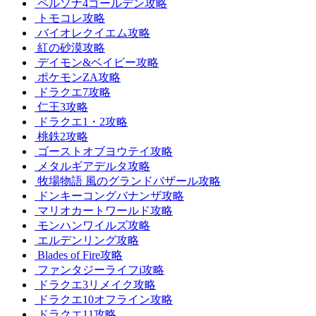
ペルソナ4ゴールデン攻略
トモコレ攻略
バイオレクイエム攻略
紅の砂漠攻略
デイモン&ベイビー攻略
ポケモンZA攻略
ドラクエ7攻略
仁王3攻略
ドラクエ1・2攻略
桃鉄2攻略
ゴーストオブヨウテイ攻略
メタルギアデルタ攻略
牧場物語 風のグランドバザール攻略
ドンキーコングバナンザ攻略
マリオカートワールド攻略
モンハンワイルズ攻略
エルデンリング攻略
Blades of Fire攻略
ファンタジーライフi攻略
ドラクエ3リメイク攻略
ドラクエ10オフライン攻略
ドラクエ11攻略