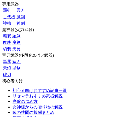
専用武器
覇剣
霊刀
古代機
滅剣
神槍
神剣
魔神器(火力武器)
覇双
羅刹
魔銃
魔剣
騎装
天翼
宝刀武器(多段化&バフ武器)
轟器
妖刀
天錘
聖剣
破刃
初心者向け
初心者向けおすすめ記事一覧
リセマラおすすめ武器解説
序盤の進め方
女神様からの贈り物の解説
暁の狭間の報酬まとめ