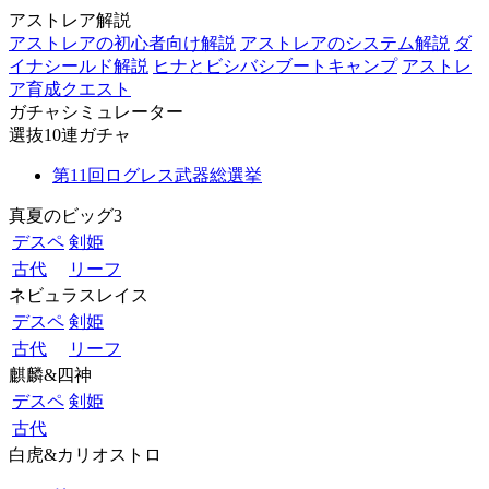
アストレア解説
アストレアの初心者向け解説
アストレアのシステム解説
ダ
イナシールド解説
ヒナとビシバシブートキャンプ
アストレ
ア育成クエスト
ガチャシミュレーター
選抜10連ガチャ
第11回ログレス武器総選挙
真夏のビッグ3
デスペ
剣姫
古代
リーフ
ネビュラスレイス
デスペ
剣姫
古代
リーフ
麒麟&四神
デスペ
剣姫
古代
白虎&カリオストロ