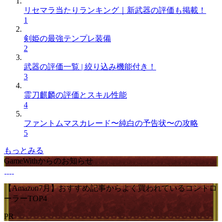
リセマラ当たりランキング｜新武器の評価も掲載！
1
剣姫の最強テンプレ装備
2
武器の評価一覧 | 絞り込み機能付き！
3
霊刀麒麟の評価とスキル性能
4
ファントムマスカレード〜純白の予告状〜の攻略
5
もっとみる
GameWithからのお知らせ
【Amazon7月】おすすめ記事からよく買われているコントロ
ーラーTOP4
PR