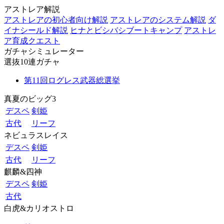
アストレア解説
アストレアの初心者向け解説
アストレアのシステム解説
ダ
イナシールド解説
ヒナとビシバシブートキャンプ
アストレ
ア育成クエスト
ガチャシミュレーター
選抜10連ガチャ
第11回ログレス武器総選挙
真夏のビッグ3
デスペ
剣姫
古代
リーフ
ネビュラスレイス
デスペ
剣姫
古代
リーフ
麒麟&四神
デスペ
剣姫
古代
白虎&カリオストロ