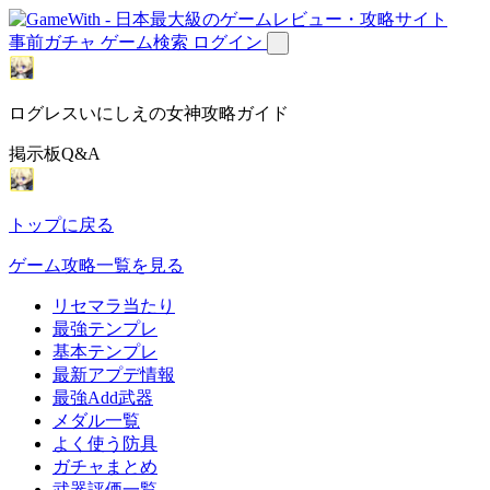
事前ガチャ
ゲーム検索
ログイン
ログレスいにしえの女神攻略ガイド
掲示板Q&A
トップに戻る
ゲーム攻略一覧を見る
リセマラ当たり
最強テンプレ
基本テンプレ
最新アプデ情報
最強Add武器
メダル一覧
よく使う防具
ガチャまとめ
武器評価一覧