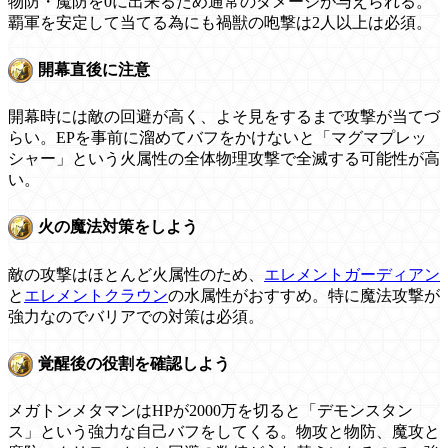
物防・魔防を0に出来るため通常のダメージが与えられる。
覇軍を安定して当てる為にも禍獣の咆撃は2人以上は必須。
開幕直後に注意
開幕時には敵の回避が高く、よそ見をするまで攻撃が当てづ
らい。EPを事前に溜めてバフをかけないと「マグマプレッ
シャー」という火属性の全体物理攻撃で全滅する可能性が高
い。
火の魔法対策をしよう
敵の攻撃はほとんど火属性のため、
エレメントガーディアン
と
エレメントクラウン
の水属性がおすすめ。特に魔法攻撃が
強力なのでバリアでの対策は必須。
覚醒後の役割を確認しよう
メガトンメタマンはHPが2000万を切ると「デモンスタン
ス」という強力な自己バフをしてくる。物攻と物防、魔攻と