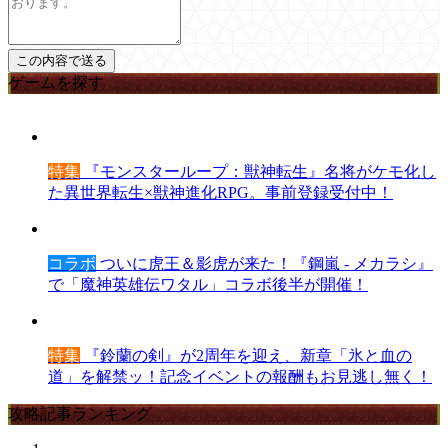
ゲームを探す
特集
『モンスターループ：獣神転生』名将がケモ化し
た異世界転生×獣神進化RPG。事前登録受付中！
コラボ
ついに虎王＆影虎が来た！『鋼嵐 - メカラシ』
で「魔神英雄伝ワタル」コラボ後半が開催！
特集
『鈴蘭の剣』が2周年を迎え、新章「氷と血の
道」を解禁ッ！記念イベントの報酬もお見逃し無く！
攻略記事ランキング