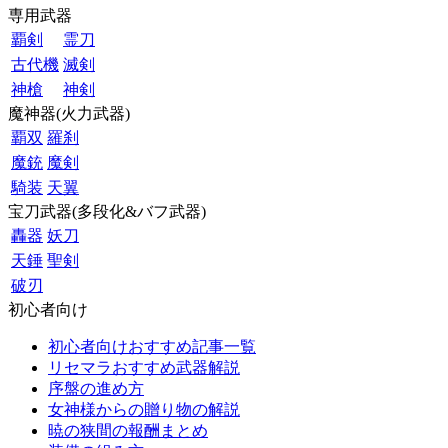
専用武器
覇剣
霊刀
古代機
滅剣
神槍
神剣
魔神器(火力武器)
覇双
羅刹
魔銃
魔剣
騎装
天翼
宝刀武器(多段化&バフ武器)
轟器
妖刀
天錘
聖剣
破刃
初心者向け
初心者向けおすすめ記事一覧
リセマラおすすめ武器解説
序盤の進め方
女神様からの贈り物の解説
暁の狭間の報酬まとめ