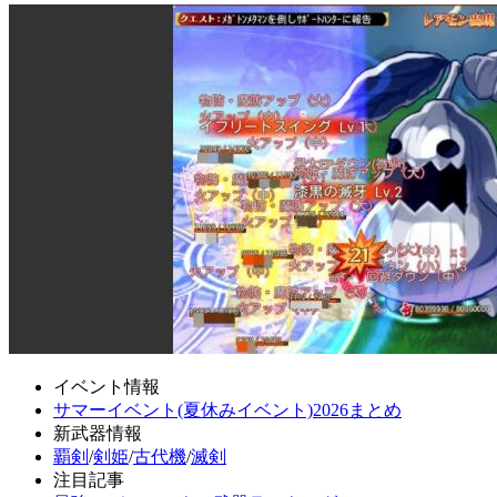
イベント情報
サマーイベント(夏休みイベント)2026まとめ
新武器情報
覇剣
/
剣姫
/
古代機
/
滅剣
注目記事