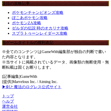
注目の攻略記事
ポケモンチャンピオンズ攻略
ぽこあポケモン攻略
ポケモンZA攻略
ゼルダの伝説 時のオカリナ攻略
スプラトゥーンレイダース攻略
当ゲームタイトルの権利表記
※全てのコンテンツはGameWith編集部が独自の判断で書い
た内容となります。
※当サイトに掲載されているデータ、画像類の無断使用・無
断転載は固くお断りします。
[記事編集]GameWith
[提供]Marvelous Inc. / Aiming Inc.
▶剣と魔法のログレス公式サイト
トップ
ヘルプ
運営会社