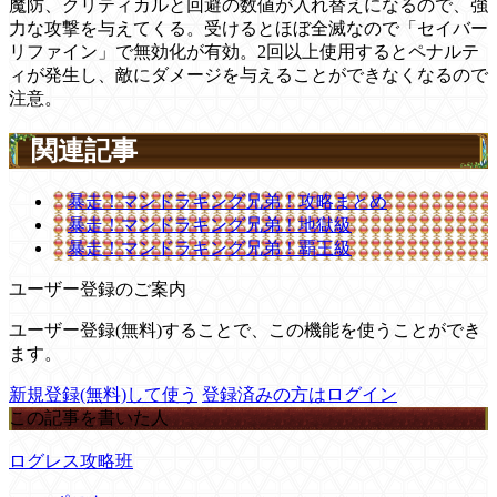
魔防、クリティカルと回避の数値が入れ替えになるので、強
力な攻撃を与えてくる。受けるとほぼ全滅なので「セイバー
リファイン」で無効化が有効。2回以上使用するとペナルテ
ィが発生し、敵にダメージを与えることができなくなるので
注意。
関連記事
暴走！マンドラキング兄弟！攻略まとめ
暴走！マンドラキング兄弟！地獄級
暴走！マンドラキング兄弟！覇王級
ユーザー登録のご案内
ユーザー登録(無料)することで、この機能を使うことができ
ます。
新規登録(無料)して使う
登録済みの方はログイン
この記事を書いた人
ログレス攻略班