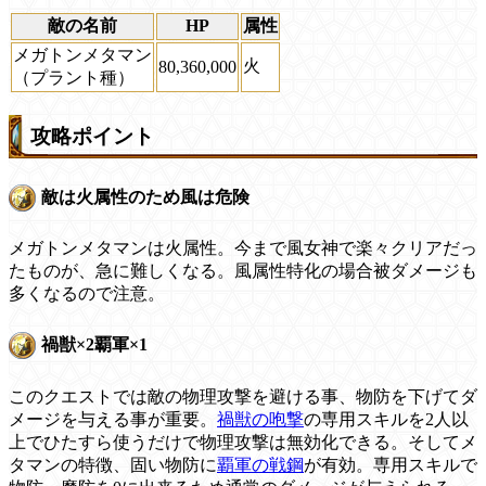
敵の名前
HP
属性
メガトンメタマン
火
80,360,000
（プラント種）
攻略ポイント
敵は火属性のため風は危険
メガトンメタマンは火属性。今まで風女神で楽々クリアだっ
たものが、急に難しくなる。風属性特化の場合被ダメージも
多くなるので注意。
禍獣×2覇軍×1
このクエストでは敵の物理攻撃を避ける事、物防を下げてダ
メージを与える事が重要。
禍獣の咆撃
の専用スキルを2人以
上でひたすら使うだけで物理攻撃は無効化できる。そしてメ
タマンの特徴、固い物防に
覇軍の戦鋼
が有効。専用スキルで