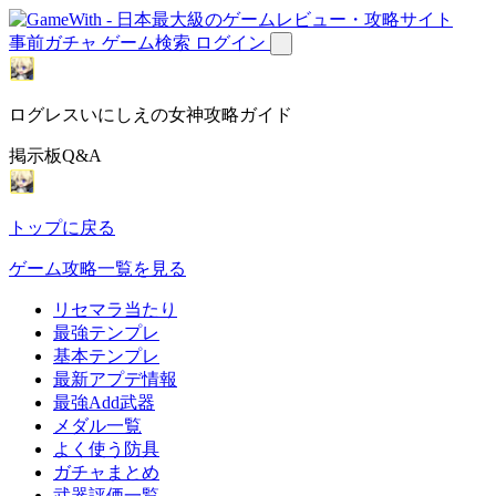
事前ガチャ
ゲーム検索
ログイン
ログレスいにしえの女神攻略ガイド
掲示板Q&A
トップに戻る
ゲーム攻略一覧を見る
リセマラ当たり
最強テンプレ
基本テンプレ
最新アプデ情報
最強Add武器
メダル一覧
よく使う防具
ガチャまとめ
武器評価一覧