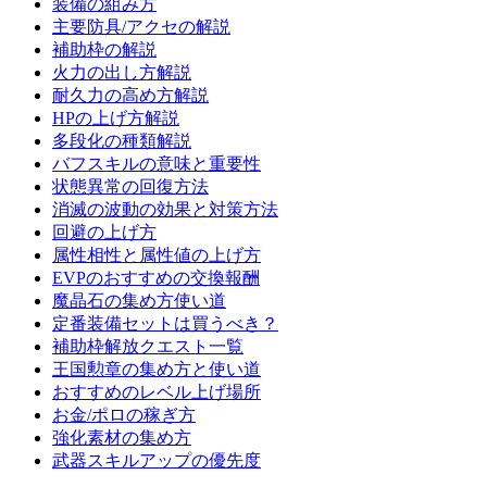
装備の組み方
主要防具/アクセの解説
補助枠の解説
火力の出し方解説
耐久力の高め方解説
HPの上げ方解説
多段化の種類解説
バフスキルの意味と重要性
状態異常の回復方法
消滅の波動の効果と対策方法
回避の上げ方
属性相性と属性値の上げ方
EVPのおすすめの交換報酬
魔晶石の集め方使い道
定番装備セットは買うべき？
補助枠解放クエスト一覧
王国勲章の集め方と使い道
おすすめのレベル上げ場所
お金/ポロの稼ぎ方
強化素材の集め方
武器スキルアップの優先度