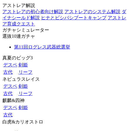
アストレア解説
アストレアの初心者向け解説
アストレアのシステム解説
ダ
イナシールド解説
ヒナとビシバシブートキャンプ
アストレ
ア育成クエスト
ガチャシミュレーター
選抜10連ガチャ
第11回ログレス武器総選挙
真夏のビッグ3
デスペ
剣姫
古代
リーフ
ネビュラスレイス
デスペ
剣姫
古代
リーフ
麒麟&四神
デスペ
剣姫
古代
白虎&カリオストロ