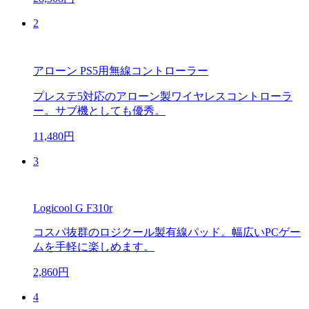
2
アローン PS5用無線コントローラー
プレステ5対応のアローン製ワイヤレスコントローラ
ー。サブ機としても優秀。
11,480円
3
Logicool G F310r
コスパ抜群のロジクール製有線パッド。幅広いPCゲー
ムを手軽に楽しめます。
2,860円
4