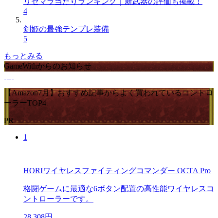
リセマラ当たりランキング｜新武器の評価も掲載！
4
剣姫の最強テンプレ装備
5
もっとみる
GameWithからのお知らせ
【Amazon7月】おすすめ記事からよく買われているコントロ
ーラーTOP4
PR
1
HORIワイヤレスファイティングコマンダー OCTA Pro
格闘ゲームに最適な6ボタン配置の高性能ワイヤレスコ
ントローラーです。
28,308円