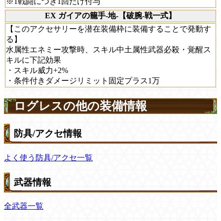
※1戦闘につき1回だけ付与
EX ガイアの籠手-地-【破腕-戦一式】
【このアクセサリーを潜在装備枠に装備することで発動す
る】
水属性エネミー攻撃時、スキル中土属性武器必殺・覚醒ス
キルに下記効果
・スキル威力+2%
・条件付きダメージリミット固定プラス1万
ログレスの他の装備情報
防具/アクセ情報
よく使う防具/アクセ一覧
武器情報
全武器一覧