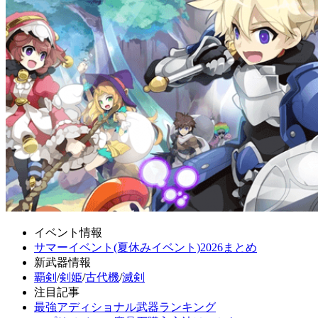
イベント情報
サマーイベント(夏休みイベント)2026まとめ
新武器情報
覇剣
/
剣姫
/
古代機
/
滅剣
注目記事
最強アディショナル武器ランキング