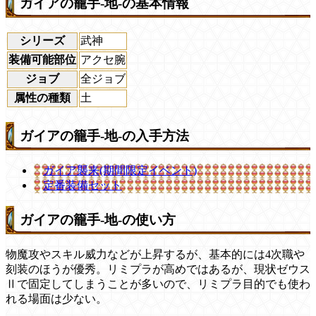
ガイアの籠手-地-の基本情報
シリーズ
武神
装備可能部位
アクセ腕
ジョブ
全ジョブ
属性の種類
土
ガイアの籠手-地-の入手方法
ガイア襲来(期間限定イベント)
定番装備セット
ガイアの籠手-地-の使い方
物魔攻やスキル威力などが上昇するが、基本的には4次職や
刻装のほうが優秀。リミプラが高めではあるが、現状ゼウス
Ⅱで固定してしまうことが多いので、リミプラ目的でも使わ
れる場面は少ない。