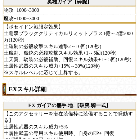
英雄ガイア【砕腕】
物攻+1000~3000
魔攻+1000~3000
【ポセイドン戦限定効果】
土覇双ブラッククリティカルリミットプラス1億～2億5000
万(120秒)
土羅刹の必殺攻撃スキル連撃2～10回(120秒)
土魔剣、魔銃の必殺攻撃スキル効果+1～5回(120秒)
土天翼、騎装の必殺補助、回復スキル効果+1～5回(120秒)
土属性武器のスキル威力+15%～30%(120秒)
※スキルレベルに応じて上昇する。
EXスキル詳細
EX ガイアの籠手-地-【破腕-騎一式】
【このアクセサリーを潜在装備枠に装備することで発動す
る】
土属性武器のスキル威力+5%
土属性武器の専用スキル使用時、自身のEP+1回復