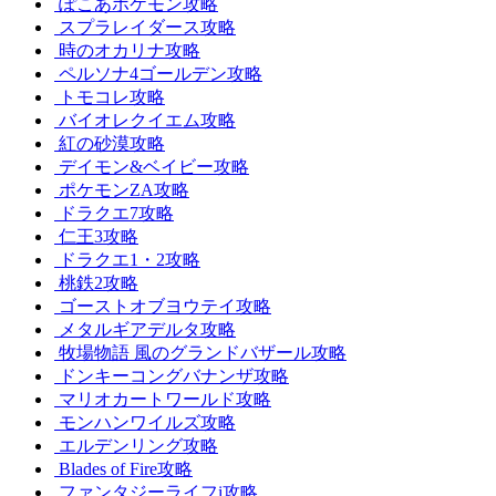
ぽこあポケモン攻略
スプラレイダース攻略
時のオカリナ攻略
ペルソナ4ゴールデン攻略
トモコレ攻略
バイオレクイエム攻略
紅の砂漠攻略
デイモン&ベイビー攻略
ポケモンZA攻略
ドラクエ7攻略
仁王3攻略
ドラクエ1・2攻略
桃鉄2攻略
ゴーストオブヨウテイ攻略
メタルギアデルタ攻略
牧場物語 風のグランドバザール攻略
ドンキーコングバナンザ攻略
マリオカートワールド攻略
モンハンワイルズ攻略
エルデンリング攻略
Blades of Fire攻略
ファンタジーライフi攻略