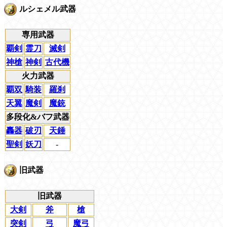
ルシェメル武器
専用武器
覇剣
霊刀
滅剣
神槍
神剣
古代機
火力武器
覇双
騎装
羅刹
天翼
魔剣
魔銃
多段化&バフ武器
轟器
破刃
天錘
聖剣
妖刀
-
旧武器
旧武器
大剣
斧
槍
突剣
弓
魔弓