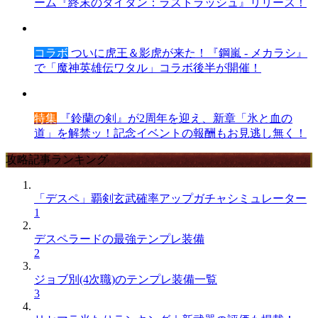
ーム『終末のタイタン：ラストラッシュ』リリース！
コラボ
ついに虎王＆影虎が来た！『鋼嵐 - メカラシ』
で「魔神英雄伝ワタル」コラボ後半が開催！
特集
『鈴蘭の剣』が2周年を迎え、新章「氷と血の
道」を解禁ッ！記念イベントの報酬もお見逃し無く！
攻略記事ランキング
「デスペ」覇剣玄武確率アップガチャシミュレーター
1
デスペラードの最強テンプレ装備
2
ジョブ別(4次職)のテンプレ装備一覧
3