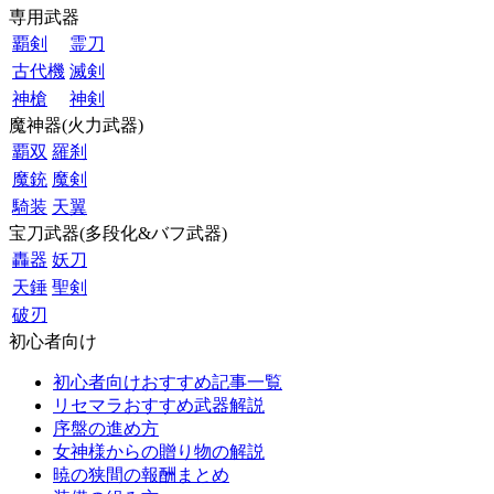
専用武器
覇剣
霊刀
古代機
滅剣
神槍
神剣
魔神器(火力武器)
覇双
羅刹
魔銃
魔剣
騎装
天翼
宝刀武器(多段化&バフ武器)
轟器
妖刀
天錘
聖剣
破刃
初心者向け
初心者向けおすすめ記事一覧
リセマラおすすめ武器解説
序盤の進め方
女神様からの贈り物の解説
暁の狭間の報酬まとめ