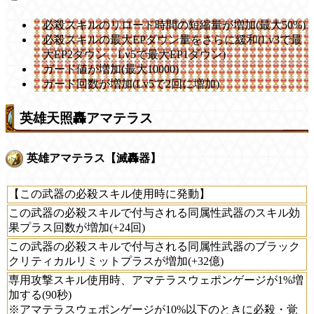
必殺スキルのリロード時間の短縮量が増加(最大50%)
必殺スキルの最大EPダウン量をさらに緩和(Lv3で最
大EP2ダウン、Lv5で最大EP1ダウン)
ガード値が増加(最大10000)
ガード回数が増加(Lv5で2回に増加)
英雄天照轟アマテラス
英雄アマテラス【滅轟器】
【この武器の必殺スキル使用時に発動】
この武器の必殺スキルで付与される同属性武器のスキル効
果プラス回数が増加(+24回)
この武器の必殺スキルで付与される同属性武器のブラック
クリティカルリミットプラスが増加(+32億)
専用攻撃スキル使用時、アマテラスウェポンゲージが1%増
加する(90秒)
※アマテラスウェポンゲージが10%以下のときに必殺・覚