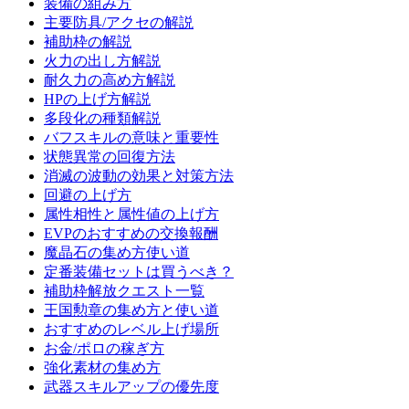
装備の組み方
主要防具/アクセの解説
補助枠の解説
火力の出し方解説
耐久力の高め方解説
HPの上げ方解説
多段化の種類解説
バフスキルの意味と重要性
状態異常の回復方法
消滅の波動の効果と対策方法
回避の上げ方
属性相性と属性値の上げ方
EVPのおすすめの交換報酬
魔晶石の集め方使い道
定番装備セットは買うべき？
補助枠解放クエスト一覧
王国勲章の集め方と使い道
おすすめのレベル上げ場所
お金/ポロの稼ぎ方
強化素材の集め方
武器スキルアップの優先度