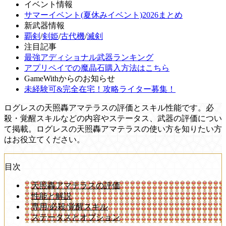
イベント情報
サマーイベント(夏休みイベント)2026まとめ
新武器情報
覇剣
/
剣姫
/
古代機
/
滅剣
注目記事
最強アディショナル武器ランキング
アプリペイでの魔晶石購入方法はこちら
GameWithからのお知らせ
未経験可&完全在宅！攻略ライター募集！
ログレスの天照轟アマテラスの評価とスキル性能です。必
殺・覚醒スキルなどの内容やステータス、武器の評価につい
て掲載。ログレスの天照轟アマテラスの使い方を知りたい方
はお役立てください。
目次
天照轟アマテラスの評価
性能と解説
専用/必殺/覚醒スキル
ステータスとオプション