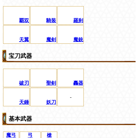
覇双
騎装
羅刹
天翼
魔剣
魔銃
宝刀武器
破刃
聖剣
轟器
-
天錘
妖刀
基本武器
魔弓
弓
槍