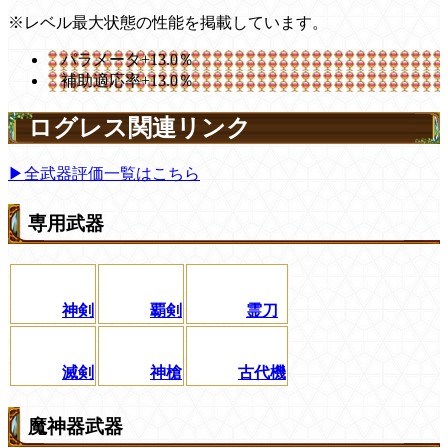
※レベル最大状態の性能を掲載しています。
パラメータ+13.0％
補助適応率+13.0％
ログレス関連リンク
▶全武器評価一覧はこちら
専用武器
神剣
覇剣
霊刀
滅剣
神槍
古代機
魔神器武器