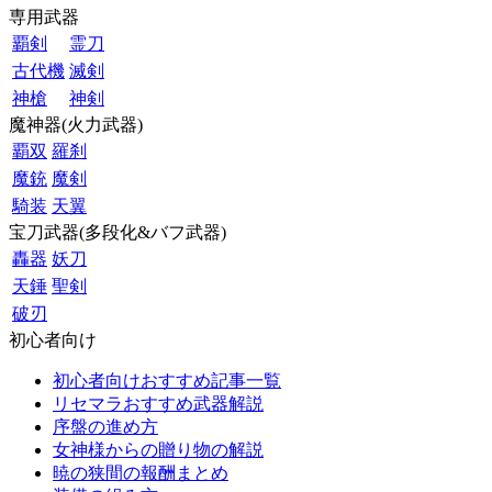
専用武器
覇剣
霊刀
古代機
滅剣
神槍
神剣
魔神器(火力武器)
覇双
羅刹
魔銃
魔剣
騎装
天翼
宝刀武器(多段化&バフ武器)
轟器
妖刀
天錘
聖剣
破刃
初心者向け
初心者向けおすすめ記事一覧
リセマラおすすめ武器解説
序盤の進め方
女神様からの贈り物の解説
暁の狭間の報酬まとめ