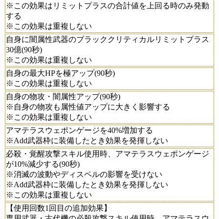
※この効果はリミットプラスの合計値を上回る時のみ発動
する
※この効果は重複しない
自身に闇属性武器のブラッククリティカルリミットプラス
30億(90秒)
※この効果は重複しない
自身の最大HPを極アップ(90秒)
※この効果は重複しない
自身の物攻・闇属性アップ(90秒)
※自身の物攻も属性値アップに大きく影響する
※この効果は重複しない
アマテラスウェポンゲージを40%増加する
※Add武器枠に装備したとき効果を発揮しない
必殺・覚醒攻撃スキル使用時、アマテラスウェポンゲージ
が10%減少する(90秒)
※消滅の波動やディスペルの影響を受けない
※Add武器枠に装備したとき効果を発揮しない
※この効果は重複しない
【使用回数1回目の追加効果】
専用武器・古代機の必殺攻撃スキル使用時、アマテラスウ