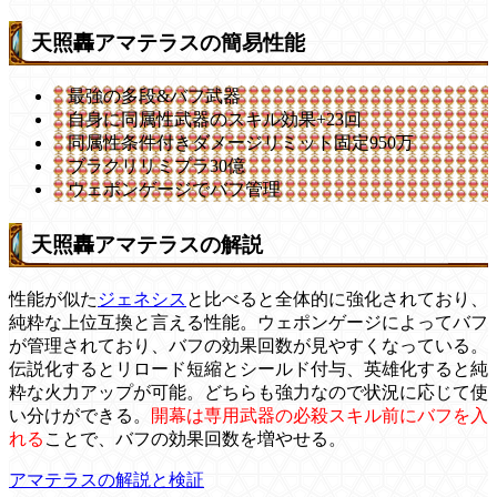
天照轟アマテラスの簡易性能
最強の多段&バフ武器
自身に同属性武器のスキル効果+23回
同属性条件付きダメージリミット固定950万
ブラクリリミプラ30億
ウェポンゲージでバフ管理
天照轟アマテラスの解説
性能が似た
ジェネシス
と比べると全体的に強化されており、
純粋な上位互換と言える性能。ウェポンゲージによってバフ
が管理されており、バフの効果回数が見やすくなっている。
伝説化するとリロード短縮とシールド付与、英雄化すると純
粋な火力アップが可能。どちらも強力なので状況に応じて使
い分けができる。
開幕は専用武器の必殺スキル前にバフを入
れる
ことで、バフの効果回数を増やせる。
アマテラスの解説と検証