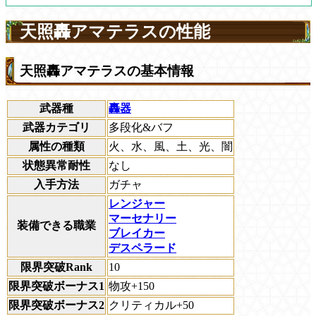
天照轟アマテラスの性能
天照轟アマテラスの基本情報
武器種
轟器
武器カテゴリ
多段化&バフ
属性の種類
火、水、風、土、光、闇
状態異常耐性
なし
入手方法
ガチャ
レンジャー
マーセナリー
装備できる職業
ブレイカー
デスペラード
限界突破Rank
10
限界突破ボーナス1
物攻+150
限界突破ボーナス2
クリティカル+50