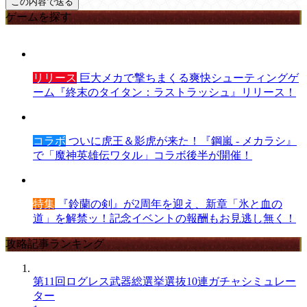
ゲームを探す
リリース
巨大メカで撃ちまくる爽快シューティングゲ
ーム『終末のタイタン：ラストラッシュ』リリース！
コラボ
ついに虎王＆影虎が来た！『鋼嵐 - メカラシ』
で「魔神英雄伝ワタル」コラボ後半が開催！
特集
『鈴蘭の剣』が2周年を迎え、新章「氷と血の
道」を解禁ッ！記念イベントの報酬もお見逃し無く！
攻略記事ランキング
第11回ログレス武器総選挙選抜10連ガチャシミュレー
ター