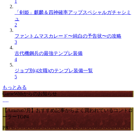
1
「剣姫」麒麟＆四神確率アップスペシャルガチャシミ
ュ
2
ファントムマスカレード〜純白の予告状〜の攻略
3
古代機鋼兵の最強テンプレ装備
4
ジョブ別(4次職)のテンプレ装備一覧
5
もっとみる
GameWithからのお知らせ
【Amazon7月】おすすめ記事からよく買われているコントロ
ーラーTOP4
PR