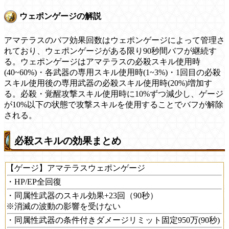
ウェポンゲージの解説
アマテラスのバフ効果回数はウェポンゲージによって管理さ
れており、ウェポンゲージがある限り90秒間バフが継続す
る。ウェポンゲージはアマテラスの必殺スキル使用時
(40~60%)・各武器の専用スキル使用時(1~3%)・1回目の必殺
スキル使用後の専用武器の必殺スキル使用時(20%)増加す
る。必殺・覚醒攻撃スキル使用時に10%ずつ減少し、ゲージ
が10%以下の状態で攻撃スキルを使用することでバフが解除
される。
必殺スキルの効果まとめ
【ゲージ】アマテラスウェポンゲージ
・HP/EP全回復
・同属性武器のスキル効果+23回（90秒）
※消滅の波動の影響を受けない
・同属性武器の条件付きダメージリミット固定950万(90秒)