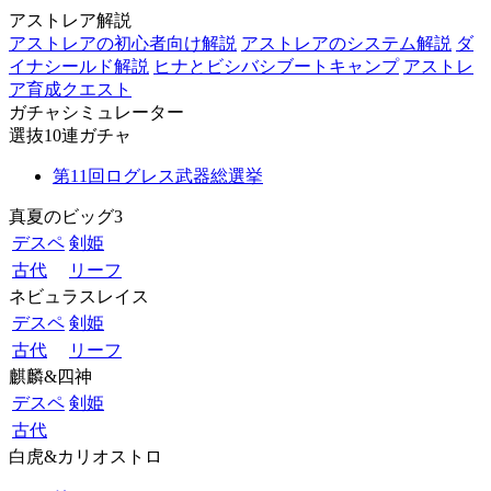
アストレア解説
アストレアの初心者向け解説
アストレアのシステム解説
ダ
イナシールド解説
ヒナとビシバシブートキャンプ
アストレ
ア育成クエスト
ガチャシミュレーター
選抜10連ガチャ
第11回ログレス武器総選挙
真夏のビッグ3
デスペ
剣姫
古代
リーフ
ネビュラスレイス
デスペ
剣姫
古代
リーフ
麒麟&四神
デスペ
剣姫
古代
白虎&カリオストロ