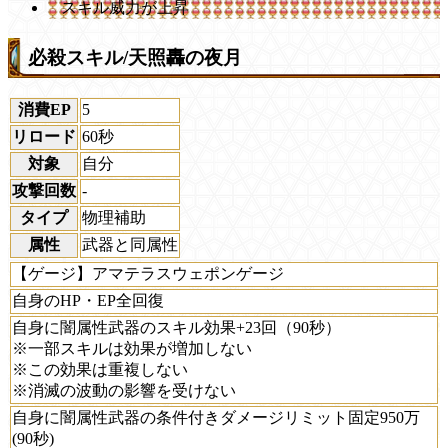
スキル威力が上昇
必殺スキル/天照轟の夜月
消費EP
5
リロード
60秒
対象
自分
攻撃回数
-
タイプ
物理補助
属性
武器と同属性
【ゲージ】アマテラスウェポンゲージ
自身のHP・EP全回復
自身に闇属性武器のスキル効果+23回（90秒）
※一部スキルは効果が増加しない
※この効果は重複しない
※消滅の波動の影響を受けない
自身に闇属性武器の条件付きダメージリミット固定950万
(90秒)