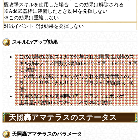
醒攻撃スキルを使用した場合、この効果は解除される
※Add武器枠に装備したとき効果を発揮しない
※この効果は重複しない
対戦イベントでは効果を発揮しない
スキルLvアップ効果
この武器の必殺スキルで付与される同属性武器のス
キル効果プラス回数が増加(Lv3で+25回、Lv5で+26回
に増加)
この武器の必殺スキルで付与される同属性武器のブ
ラッククリティカルリミットプラスが増加(最大+40
億)
専用攻撃スキル使用時のアマテラスウェポンゲージ
上昇量が増加(Lv3で2%、Lv5で3%に増加)
天照轟アマテラスのステータス
天照轟アマテラスのパラメータ