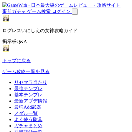
事前ガチャ
ゲーム検索
ログイン
ログレスいにしえの女神攻略ガイド
掲示板Q&A
トップに戻る
ゲーム攻略一覧を見る
リセマラ当たり
最強テンプレ
基本テンプレ
最新アプデ情報
最強Add武器
メダル一覧
よく使う防具
ガチャまとめ
武器評価一覧