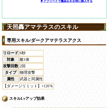
▶アプリペイで魔晶石をお得に購入する
天照轟アマテラスのスキル
専用スキル/ダークアマテラスアクス
リロード
6秒
対象
敵1体
攻撃回数
2回
タイプ
物理攻撃
属性
武器と同属性
【ダメージリミット】+120％
スキルLvアップ効果