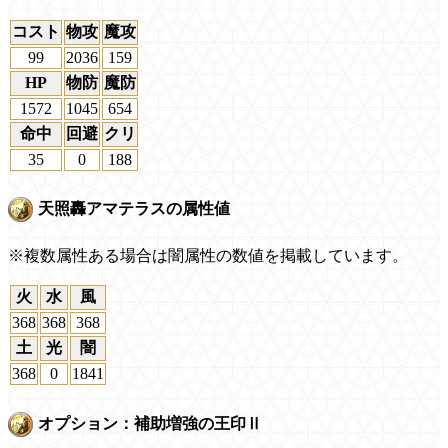
コスト
物攻
魔攻
99
2036
159
HP
物防
魔防
1572
1045
654
命中
回避
クリ
35
0
188
天照轟アマテラスの属性値
※複数属性ある場合は闇属性の数値を掲載しています。
火
水
風
368
368
368
土
光
闇
368
0
1841
オプション：補助増強の王印Ⅱ