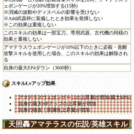
ェポンゲージが20%増加する(15秒)
※消滅の波動やディスペルの影響を受けない
※Add武器枠に装備したとき効果を発揮しない
※この効果は重複しない
このスキルの効果は一部宝刀、専用武器、古代機の同様の
効果と重複しない
アマテラスウェポンゲージが10%以下のときに必殺・覚醒
攻撃スキルを使用した場合、このスキルの効果は解除され
る
自身の最大EP4ダウン（3600秒）
スキルLvアップ効果
アマテラスウェポンゲージの上昇量が増加(最大60%)
自身の最大HPアップの上昇量が増加
自身の物攻・闇属性上昇量が増加
天照轟アマテラスの伝説/英雄スキル