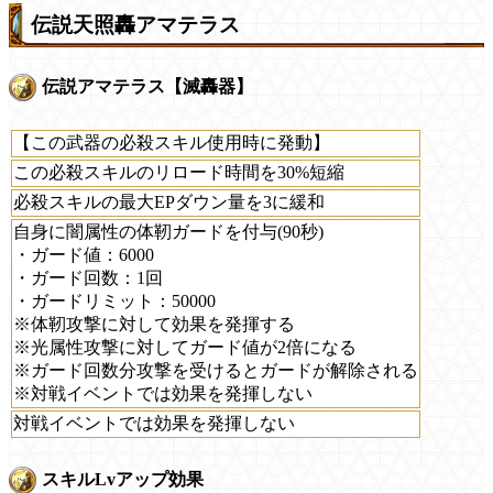
伝説天照轟アマテラス
伝説アマテラス【滅轟器】
【この武器の必殺スキル使用時に発動】
この必殺スキルのリロード時間を30%短縮
必殺スキルの最大EPダウン量を3に緩和
自身に闇属性の体靭ガードを付与(90秒)
・ガード値：6000
・ガード回数：1回
・ガードリミット：50000
※体靭攻撃に対して効果を発揮する
※光属性攻撃に対してガード値が2倍になる
※ガード回数分攻撃を受けるとガードが解除される
※対戦イベントでは効果を発揮しない
対戦イベントでは効果を発揮しない
スキルLvアップ効果