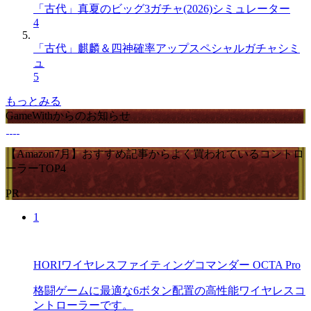
「古代」真夏のビッグ3ガチャ(2026)シミュレーター
4
「古代」麒麟＆四神確率アップスペシャルガチャシミ
ュ
5
もっとみる
GameWithからのお知らせ
【Amazon7月】おすすめ記事からよく買われているコントロ
ーラーTOP4
PR
1
HORIワイヤレスファイティングコマンダー OCTA Pro
格闘ゲームに最適な6ボタン配置の高性能ワイヤレスコ
ントローラーです。