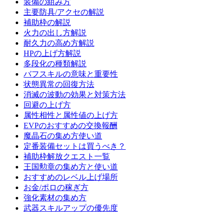
装備の組み方
主要防具/アクセの解説
補助枠の解説
火力の出し方解説
耐久力の高め方解説
HPの上げ方解説
多段化の種類解説
バフスキルの意味と重要性
状態異常の回復方法
消滅の波動の効果と対策方法
回避の上げ方
属性相性と属性値の上げ方
EVPのおすすめの交換報酬
魔晶石の集め方使い道
定番装備セットは買うべき？
補助枠解放クエスト一覧
王国勲章の集め方と使い道
おすすめのレベル上げ場所
お金/ポロの稼ぎ方
強化素材の集め方
武器スキルアップの優先度