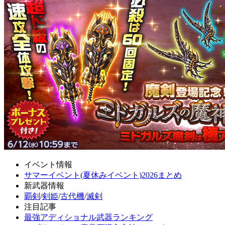
イベント情報
サマーイベント(夏休みイベント)2026まとめ
新武器情報
覇剣
/
剣姫
/
古代機
/
滅剣
注目記事
最強アディショナル武器ランキング