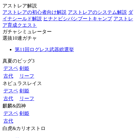
アストレア解説
アストレアの初心者向け解説
アストレアのシステム解説
ダ
イナシールド解説
ヒナとビシバシブートキャンプ
アストレ
ア育成クエスト
ガチャシミュレーター
選抜10連ガチャ
第11回ログレス武器総選挙
真夏のビッグ3
デスペ
剣姫
古代
リーフ
ネビュラスレイス
デスペ
剣姫
古代
リーフ
麒麟&四神
デスペ
剣姫
古代
白虎&カリオストロ