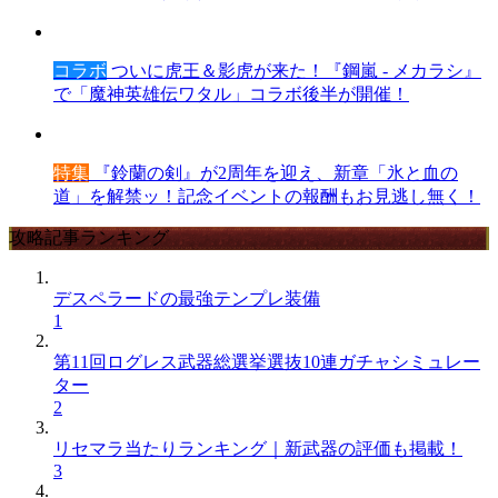
コラボ
ついに虎王＆影虎が来た！『鋼嵐 - メカラシ』
で「魔神英雄伝ワタル」コラボ後半が開催！
特集
『鈴蘭の剣』が2周年を迎え、新章「氷と血の
道」を解禁ッ！記念イベントの報酬もお見逃し無く！
攻略記事ランキング
デスペラードの最強テンプレ装備
1
第11回ログレス武器総選挙選抜10連ガチャシミュレー
ター
2
リセマラ当たりランキング｜新武器の評価も掲載！
3