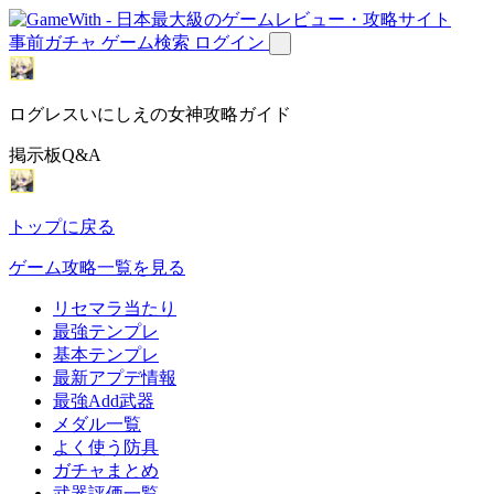
事前ガチャ
ゲーム検索
ログイン
ログレスいにしえの女神攻略ガイド
掲示板Q&A
トップに戻る
ゲーム攻略一覧を見る
リセマラ当たり
最強テンプレ
基本テンプレ
最新アプデ情報
最強Add武器
メダル一覧
よく使う防具
ガチャまとめ
武器評価一覧