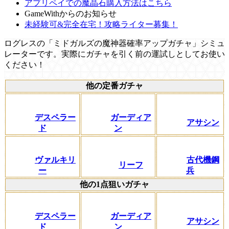
アプリペイでの魔晶石購入方法はこちら
GameWithからのお知らせ
未経験可&完全在宅！攻略ライター募集！
ログレスの「ミドガルズの魔神器確率アップガチャ」シミュ
レーターです。実際にガチャを引く前の運試しとしてお使い
ください！
他の定番ガチャ
デスペラー
ガーディア
アサシン
ド
ン
ヴァルキリ
古代機鋼
リーフ
ー
兵
他の1点狙いガチャ
デスペラー
ガーディア
アサシン
ド
ン