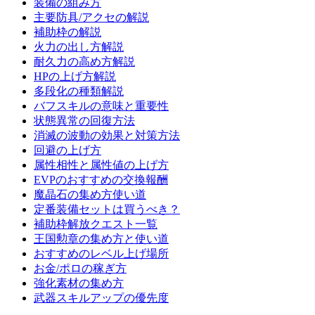
装備の組み方
主要防具/アクセの解説
補助枠の解説
火力の出し方解説
耐久力の高め方解説
HPの上げ方解説
多段化の種類解説
バフスキルの意味と重要性
状態異常の回復方法
消滅の波動の効果と対策方法
回避の上げ方
属性相性と属性値の上げ方
EVPのおすすめの交換報酬
魔晶石の集め方使い道
定番装備セットは買うべき？
補助枠解放クエスト一覧
王国勲章の集め方と使い道
おすすめのレベル上げ場所
お金/ポロの稼ぎ方
強化素材の集め方
武器スキルアップの優先度