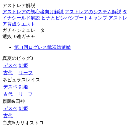
アストレア解説
アストレアの初心者向け解説
アストレアのシステム解説
ダ
イナシールド解説
ヒナとビシバシブートキャンプ
アストレ
ア育成クエスト
ガチャシミュレーター
選抜10連ガチャ
第11回ログレス武器総選挙
真夏のビッグ3
デスペ
剣姫
古代
リーフ
ネビュラスレイス
デスペ
剣姫
古代
リーフ
麒麟&四神
デスペ
剣姫
古代
白虎&カリオストロ