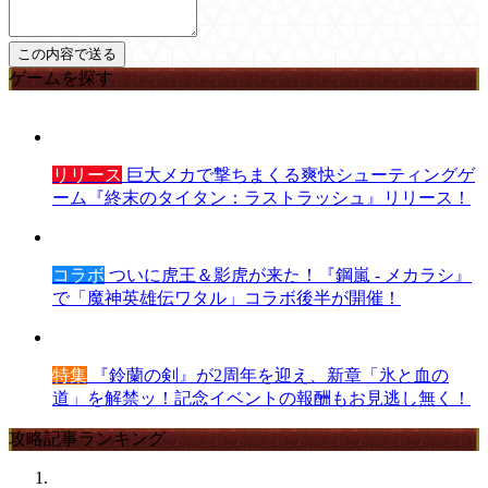
ゲームを探す
リリース
巨大メカで撃ちまくる爽快シューティングゲ
ーム『終末のタイタン：ラストラッシュ』リリース！
コラボ
ついに虎王＆影虎が来た！『鋼嵐 - メカラシ』
で「魔神英雄伝ワタル」コラボ後半が開催！
特集
『鈴蘭の剣』が2周年を迎え、新章「氷と血の
道」を解禁ッ！記念イベントの報酬もお見逃し無く！
攻略記事ランキング