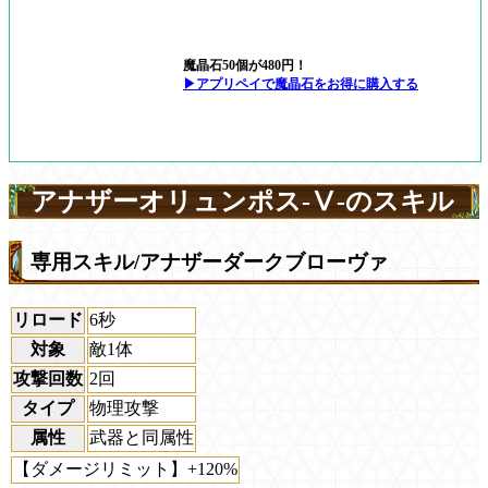
魔晶石50個が480円！
▶アプリペイで魔晶石をお得に購入する
アナザーオリュンポス-Ⅴ-のスキル
専用スキル/アナザーダークブローヴァ
リロード
6秒
対象
敵1体
攻撃回数
2回
タイプ
物理攻撃
属性
武器と同属性
【ダメージリミット】+120%