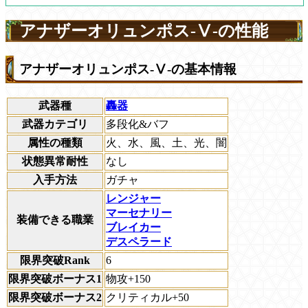
アナザーオリュンポス-Ⅴ-の性能
アナザーオリュンポス-Ⅴ-の基本情報
武器種
轟器
武器カテゴリ
多段化&バフ
属性の種類
火、水、風、土、光、闇
状態異常耐性
なし
入手方法
ガチャ
レンジャー
マーセナリー
装備できる職業
ブレイカー
デスペラード
限界突破Rank
6
限界突破ボーナス1
物攻+150
限界突破ボーナス2
クリティカル+50