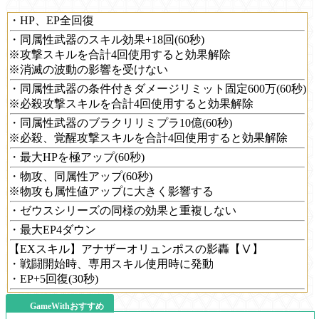
・HP、EP全回復
・同属性武器のスキル効果+18回(60秒)
※攻撃スキルを合計4回使用すると効果解除
※消滅の波動の影響を受けない
・同属性武器の条件付きダメージリミット固定600万(60秒)
※必殺攻撃スキルを合計4回使用すると効果解除
・同属性武器のブラクリリミプラ10億(60秒)
※必殺、覚醒攻撃スキルを合計4回使用すると効果解除
・最大HPを極アップ(60秒)
・物攻、同属性アップ(60秒)
※物攻も属性値アップに大きく影響する
・ゼウスシリーズの同様の効果と重複しない
・最大EP4ダウン
【EXスキル】アナザーオリュンポスの影轟【Ⅴ】
・戦闘開始時、専用スキル使用時に発動
・EP+5回復(30秒)
GameWithおすすめ