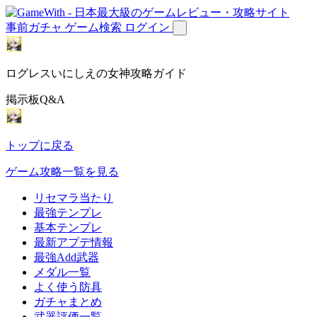
事前ガチャ
ゲーム検索
ログイン
ログレスいにしえの女神攻略ガイド
掲示板Q&A
トップに戻る
ゲーム攻略一覧を見る
リセマラ当たり
最強テンプレ
基本テンプレ
最新アプデ情報
最強Add武器
メダル一覧
よく使う防具
ガチャまとめ
武器評価一覧