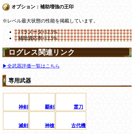
オプション：補助増強の王印
※レベル最大状態の性能を掲載しています。
パラメータ+12.5%
補助適応率+12.5%
ログレス関連リンク
▶全武器評価一覧はこちら
専用武器
神剣
覇剣
霊刀
滅剣
神槍
古代機