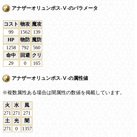
アナザーオリュンポス-Ⅴ-のパラメータ
コスト
物攻
魔攻
99
1562
139
HP
物防
魔防
1258
792
560
命中
回避
クリ
29
0
165
アナザーオリュンポス-Ⅴ-の属性値
※複数属性ある場合は闇属性の数値を掲載しています。
火
水
風
271
271
271
土
光
闇
271
0
1357