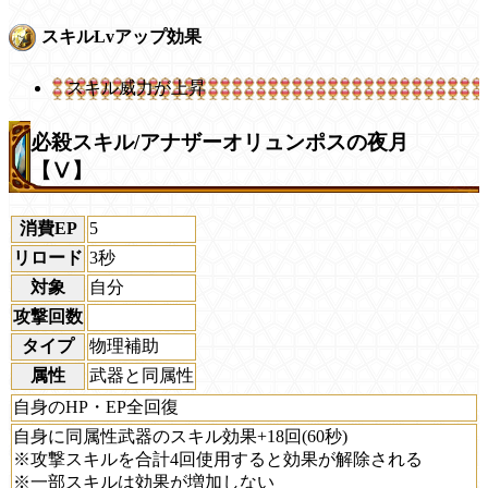
スキルLvアップ効果
スキル威力が上昇
必殺スキル/アナザーオリュンポスの夜月
【Ⅴ】
消費EP
5
リロード
3秒
対象
自分
攻撃回数
タイプ
物理補助
属性
武器と同属性
自身のHP・EP全回復
自身に同属性武器のスキル効果+18回(60秒)
※攻撃スキルを合計4回使用すると効果が解除される
※一部スキルは効果が増加しない