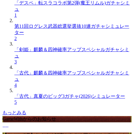
「デスペ」転スラコラボ第2弾(魔王リムル)ガチャシミ
ュ
1
第11回ログレス武器総選挙選抜10連ガチャシミュレー
ター
2
「剣姫」麒麟＆四神確率アップスペシャルガチャシミ
ュ
3
「古代」麒麟＆四神確率アップスペシャルガチャシミ
ュ
4
「古代」真夏のビッグ3ガチャ(2026)シミュレーター
5
もっとみる
GameWithからのお知らせ