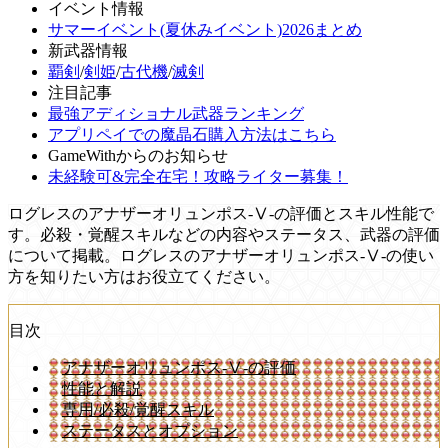
イベント情報
サマーイベント(夏休みイベント)2026まとめ
新武器情報
覇剣
/
剣姫
/
古代機
/
滅剣
注目記事
最強アディショナル武器ランキング
アプリペイでの魔晶石購入方法はこちら
GameWithからのお知らせ
未経験可&完全在宅！攻略ライター募集！
ログレスのアナザーオリュンポス-Ⅴ-の評価とスキル性能で
す。必殺・覚醒スキルなどの内容やステータス、武器の評価
について掲載。ログレスのアナザーオリュンポス-Ⅴ-の使い
方を知りたい方はお役立てください。
目次
アナザーオリュンポス-Ⅴ-の評価
性能と解説
専用/必殺/覚醒スキル
ステータスとオプション