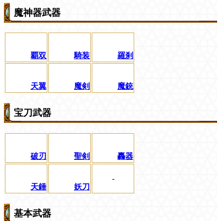
魔神器武器
覇双
騎装
羅刹
天翼
魔剣
魔銃
宝刀武器
破刃
聖剣
轟器
-
天錘
妖刀
基本武器