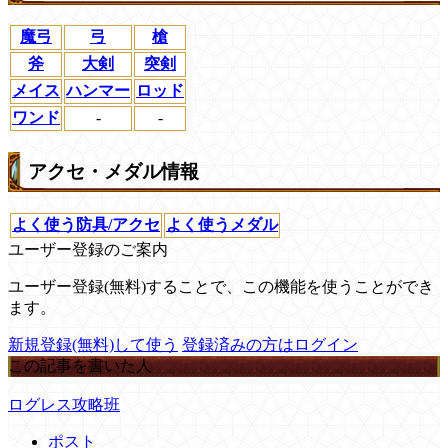
魔弓
弓
槍
斧
大剣
突剣
メイス
ハンマー
ロッド
ワンド
-
-
アクセ・メダル情報
よく使う防具/アクセ
よく使うメダル
ユーザー登録のご案内
ユーザー登録(無料)することで、この機能を使うことができ
ます。
新規登録(無料)して使う
登録済みの方はログイン
この記事を書いた人
ログレス攻略班
ポスト