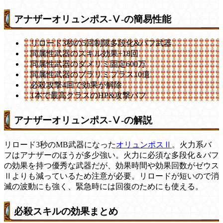
アナザーオリュンポス-Ⅴ-の簡易性能
リロード3秒の5回制限多段化&バフ武器
同属性武器のスキル効果+18回
同属性武器のダメリミ固定600万
同属性武器のブラリミプラス10億
必殺攻撃4回で効果が解除
1本で最高クラスのHP&攻撃バフ
アナザーオリュンポス-Ⅴ-の解説
リロード3秒のMB武器になった
オリュンポスⅡ
。火力系バ
フはアナザーのほうが多少強い。火力に必須な多段化＆バフ
の効果を持つ優秀な武器だが、効果時間や効果回数がゼウス
Ⅱよりも減っているため注意が必要。リロードが短いので消
滅の波動にも強く、緊急時には回復のためにも使える。
必殺スキルの効果まとめ