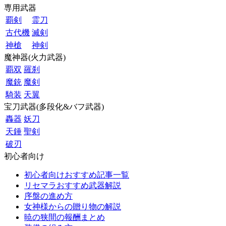
専用武器
覇剣
霊刀
古代機
滅剣
神槍
神剣
魔神器(火力武器)
覇双
羅刹
魔銃
魔剣
騎装
天翼
宝刀武器(多段化&バフ武器)
轟器
妖刀
天錘
聖剣
破刃
初心者向け
初心者向けおすすめ記事一覧
リセマラおすすめ武器解説
序盤の進め方
女神様からの贈り物の解説
暁の狭間の報酬まとめ