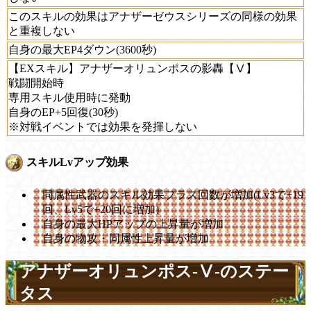
このスキルの効果はアナザーゼウスシリーズの同様の効果
と重複しない
自身の最大EP4ダウン(3600秒)
【EXスキル】アナザーオリュンポスの影轟【Ⅴ】
戦闘開始時
専用スキル使用時に発動
自身のEP+5回復(30秒)
※対戦イベントでは効果を発揮しない
スキルLvアップ効果
同属性武器のスキル効果プラス回数が増加(Lv3で+19
回、Lv5で+20回に増加)
自身の最大HPアップの上昇量が増加
自身の物攻・同属性上昇量が増加
アナザーオリュンポス-Ⅴ-のステー
タス